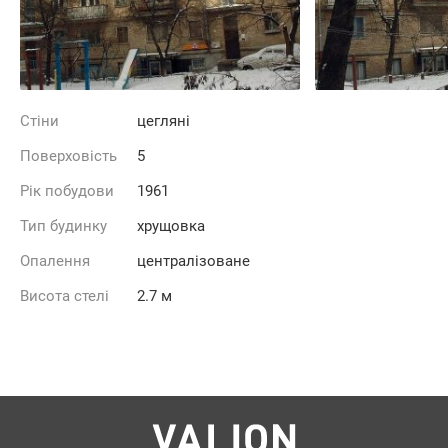
Стіни
цегляні
Поверховість
5
Рік побудови
1961
Тип будинку
хрущовка
Опалення
централізоване
Висота стелі
2.7 м