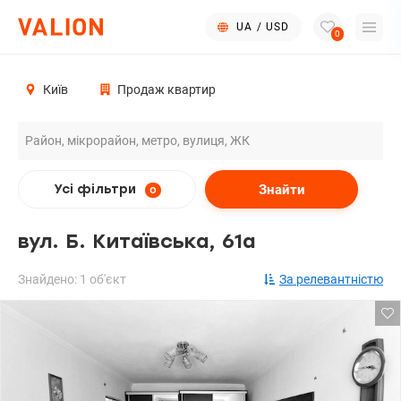
UA
/
USD
0
Київ
Продаж квартир
Знайти
Усі фільтри
0
вул. Б. Китаївська, 61а
Знайдено: 1 об'єкт
За релевантністю