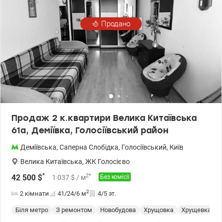
Продано
Продаж 2 к.квартири Велика Китаївська
61а, Деміївка, Голосіївський район
Деміївська
,
Саперна Слобідка
,
Голосіївський
,
Київ
Велика Китаївська
,
ЖК Голосієво
*
2
*
42 500
$
1 037
$
/ м
Без комісії
2
2 кімнати
41/24/6
м
4/5 эт.
Біля метро
З ремонтом
Новобудова
Хрущовка
Хрущевка