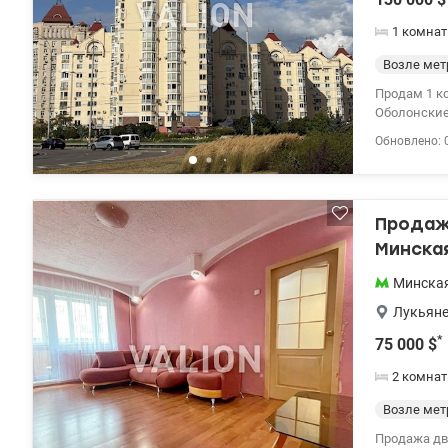
1 комнат
Возле мет
Продам 1 к
Оболонские
постройки 2
Обновлено: 
Выполнен р
окна на Дне
Продажа
Минска
Минска
Лукьяне
*
75 000
$
2 комнат
Возле мет
Продажа дву