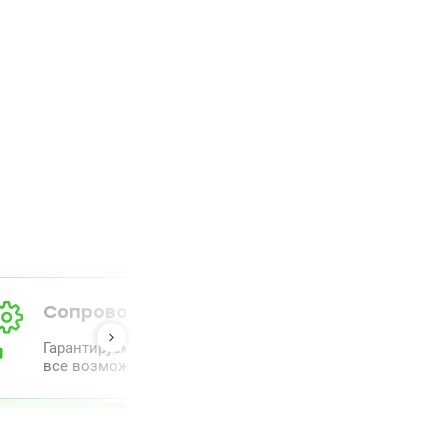
Сопровождение от А до Я
Гарантируем полный комлпекс сопровождения и прове
все возможное для облегчения процесса.