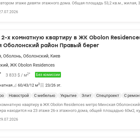
 девяти этажного дома. Общая площадь 53,2 кв.м., жилая, 30,7 кв.м., кухня
Квартира в жилом состоянии. Установлены металлопластиковые стеклопа
27.07.2026
Большой балкон с выходом из двух комнат, застеклен деревом. Мебель и т
 счётчик на воду. Установлен бойлер. Возле дома несколько укрытий. Ра
тура: школы, садики, банки, аптеки, кофейни, ТРЦ DREAM, Оболонская 
ка – 3 мин. пешком Цена: 75000у.е. Без комиссии Телефон: 0507684400 
2-х комнатную квартиру в ЖК Obolon Residence
153859
я Оболонский район Правый берег
я
,
Оболонь
,
Оболонский
,
Киев
ский
,
ЖК Obolon Residences
*
2
*
3 833
$
/ м
Без комиссии
2
натная
60/43/12
м
23/26 эт.
ро
Новострой
С мебелью
Укрытие
Элит
Спецпроект
С ремо
 комнатную квартиру в ЖК Obolon Residences метро Минская Оболонски
ира находится на 23 этаже 26-х этажного дома, общей площадью 60м2, к
2 спальни. Квартира оснащена экологичными материалами премиум кач
29.07.2026
ры, стиральная и сушильная машина, бойлер. Функциональная планир
 со встроенной мебелью, отдельные две закрытые спальни с гардеробн
ый санузел с душевой кабиной. Качество ремонта соответствует статус