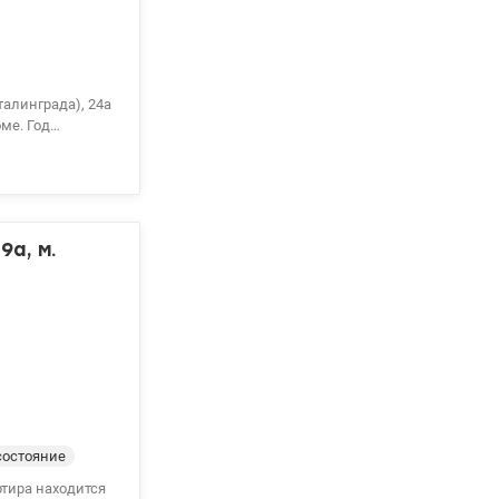
алинграда), 24а
ме. Год
м.
асивый вид из
метро Минска 5
тлана, тел. 096-126-02-44 valion.ua/1154598
9а, м.
состояние
ртира находится