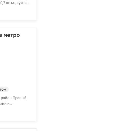
кеты в комнатах
ехника остаются.
звитая
набережная. До
Оксана
s метро
нтом
й район Правый
ухня и
ества,
овка включает в
ой комнатой,
у дома.