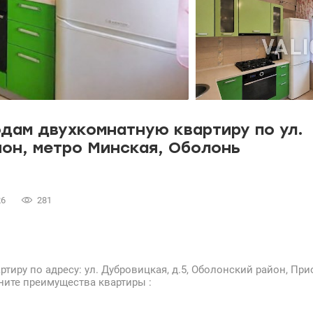
одам двухкомнатную квартиру по ул.
йон, метро Минская, Оболонь
26
281
иру по адресу: ул. Дубровицкая, д.5, Оболонский район, При
ните преимущества квартиры :