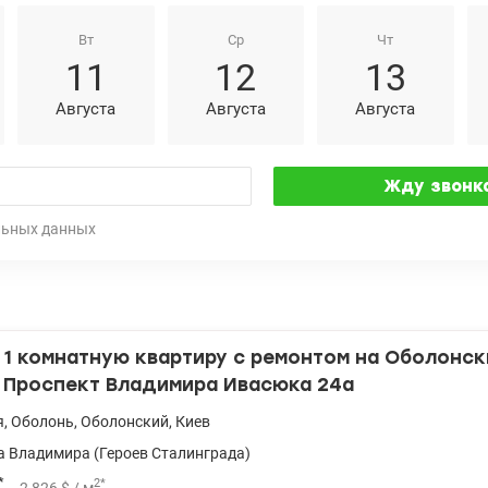
Вт
Ср
Чт
11
12
13
Августа
Августа
Августа
льных данных
1 комнатную квартиру с ремонтом на Оболонск
. Проспект Владимира Ивасюка 24а
я
,
Оболонь
,
Оболонский
,
Киев
 Владимира (Героев Сталинграда)
*
2
*
2 826
$
/ м