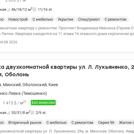
2
ная
46/18/12
м
11/16 эт.
ро
Новострой
С мебелью
Укрытие
Спецпроект
С ремонтом
омнатную квартиру с ремонтом. Проспект Владимира Ивасюка (Героев Ст
 Липки. Квартира находится на 11 этаже 16 этажного дома кирпичном до
010. Общая площадь 46м2. площадь комнаты 18м2. площадь кухни 12м2. Н-2.7
04.08.2026
емонт, встроенная кухня, есть вся бытовая техника. Меблированная. Кр
пр и церковь. Квартира готова для проживания или сдачи в аренду. До 
минут, 300м до набережной Днепра. Цена 130 000 у.е . Све
 двухкомнатной квартиры ул. Л. Лукьяненко, 2
я, Оболонь
я
,
Минский
,
Оболонский
,
Киев
нко Левка (Тимошенко)
2
*
1 415
$
/ м
Без комиссии
2
ная
53/31/8
м
2/9 эт.
ро
Вторичный рынок
С мебелью
С ремонтом
Cерия 96
Жилое 
хкомнатной квартиры ул. Л. Лукьяненко, 29а, м. Минская, Оболонь. Ква