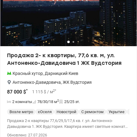
Продажа 2- к квартиры, 77,6 кв. м, ул.
Антоненко-Давидовича 1 ЖК Вудстория
Красный хутор
,
Дарницкий
Киев
Антоненко-Давидовича
,
ЖК Вудстория
*
2
*
87 000
$
1 115
$
/ м
2
2 комнаты
78/30/18
м
25/25 эт.
Возле метро
єОселя
Новострой
С ремонтом
Укрытие
Спе
Продажа 2-к квартиры 77,6/29,5/17,6 кв. г. ул. Антоненко-
Давыдовича 1. ЖК Вудстория. Квартира имеет светлые комнаты,
просторную кухню, отдельный санузел. Ремонт от застройщика
Обновлено: 27.07.2026