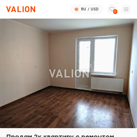
RU
/
USD
0
Продам 2к квартиру с ремонтом