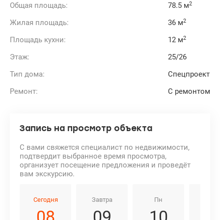
2
Общая площадь:
78.5 м
Прекрасный вариант для спокойной жизни и работы.
Также отлично подойдет для арендного бизнеса.
2
Жилая площадь:
36 м
Цена: 78500 у.е.
Ольга тел. 0638531421, 0685971143 valion.ua/1153211
2
Площадь кухни:
12 м
Этаж:
25/26
Тип дома:
Спецпроект
Ремонт:
С ремонтом
Запись на просмотр объекта
С вами свяжется специалист по недвижимости,
подтвердит выбранное время просмотра,
организует посещение предложения и проведёт
вам экскурсию.
Сегодня
Завтра
Пн
Вт
08
09
10
1