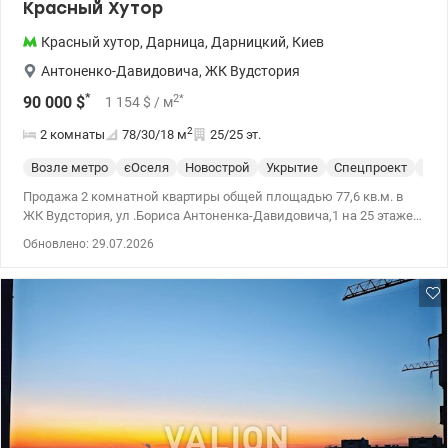
Красный Хутор
Красный хутор
,
Дарница
,
Дарницкий
,
Киев
Антоненко-Давидовича
,
ЖК Вудстория
*
2
*
90 000
$
1 154
$
/ м
2
2 комнаты
78/30/18
м
25/25 эт.
Возле метро
єОселя
Новострой
Укрытие
Спецпроект
С р
Продажа 2 комнатной квартиры общей площадью 77,6 кв.м. в
ЖК Вудстория, ул .Бориса Антоненка-Давидовича,1 на 25 этаже.
Жилая площадь 29,7; площадь кухни 17,6. Метро Красный хутор
Обновлено: 29.07.2026
10 минут пешком. Ремонт от строителей. Счетчики на тепло,
воду, электричество, терморегуляторы на батареях. Рядом с
домом парк Партизанской Славы. Во дворе детские площадки. В
пешей доступности магазины, школа, детсад. Цена 90000 у.е.
тел. Ольга тел. 063853142, 0685971143 valion.ua/1140016