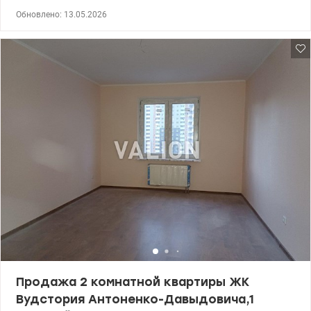
Давыдовича д.1. Квартира с ремонтом от застройщика: обои,
Обновлено: 13.05.2026
сантехника, межкомнатная дверь, радиаторы, счетчики горячей
и холодной воды, счетчик электроэнергии, счетчик на
отопление, металлопластиковые окна с двухкамерными
стеклопакетами. Комплекс имеет свою инфраструктуру:
магазины, кафе. Рядом детский сад, школа, парк Партизанской
Славы Удобная транспортная развязка, метро Красный хутор 15
минут пешком. Рассматриваем продажу по всем
государственным программам, Еоселя ВПО Есть другие
варианты 3 комнатных квартир. Цена 101300 у.е. Ольга тел.
0638531421, 0685971143 valion.ua/1143640
Продажа 2 комнатной квартиры ЖК
Вудстория Антоненко-Давыдовича,1