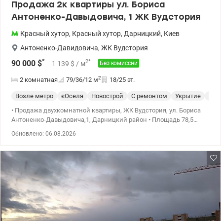
Продажа 2к квартиры ул. Бориса
Антоненко-Давыдовича, 1 ЖК Вудстория
Красный хутор
,
Красный хутор
,
Дарницкий
,
Киев
Антоненко-Давидовича
,
ЖК Вудстория
*
2
*
90 000
$
1 139
$
/ м
Без комиссии
2
2 комнатная
79/36/12
м
18/25 эт.
Возле метро
єОселя
Новострой
С ремонтом
Укрытие
Спе
• Продажа двухкомнатной квартиры, ЖК Вудстория, ул. Бориса
Антоненко-Давыдовича,1, Дарницкий район • Площадь 78,5
кв.м, жилая – 35,8 кв.м, кухня – 11,5 кв.м. • 18/25 этажного дома.
Обновлено: 06.08.2026
• Счетчики горячей и холодной воды. • Рядом сад, школы,
магазины, супермаркеты, ТЦ. • Рядом парк. • Удобная
транспортная развязка до метро Красный хутор 15 мин. ходьбы,
3 мин. транспортом Рассматриваются все программы, Еоселя
ВПЛ. Цена 90000у.е. Ольга тел. 0638531421, 0685971143
valion.ua/1150430