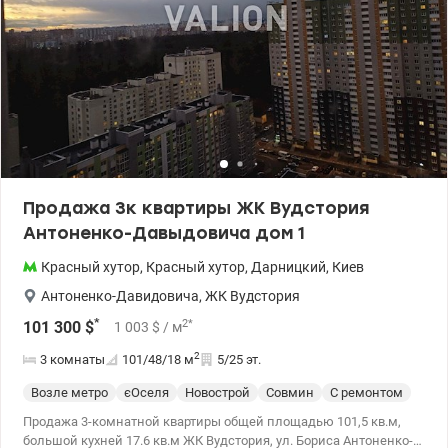
Продажа 3к квартиры ЖК Вудстория
Антоненко-Давыдовича дом 1
Красный хутор
,
Красный хутор
,
Дарницкий
,
Киев
Антоненко-Давидовича
,
ЖК Вудстория
*
2
*
101 300
$
1 003
$
/ м
2
3 комнаты
101/48/18
м
5/25 эт.
Возле метро
єОселя
Новострой
Совмин
С ремонтом
Продажа 3-комнатной квартиры общей площадью 101,5 кв.м,
большой кухней 17.6 кв.м ЖК Вудстория, ул. Бориса Антоненко-