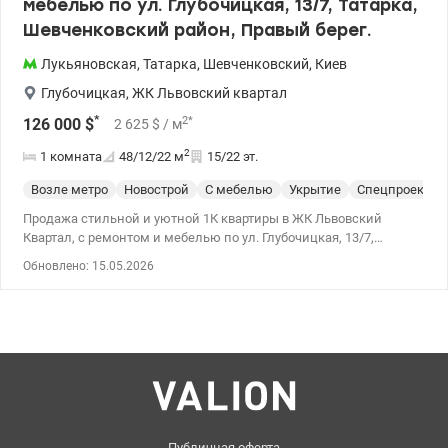
мебелью по ул. Глубочицкая, 13/7, Татарка,
Шевченковский район, Правый берег.
Лукьяновская
,
Татарка
,
Шевченковский
,
Киев
Глубочицкая
,
ЖК Львовский квартал
*
2
*
126 000
$
2 625
$
/ м
2
1 комната
48/12/22
м
15/22 эт.
Возле метро
Новострой
С мебелью
Укрытие
Спецпроект
Продажа стильной и уютной 1К квартиры в ЖК Львовский
Квартал, с ремонтом и мебелью по ул. Глубочицкая, 13/7,
Татарка, Шевченковский район, Правый берег. Квартира
Обновлено: 15.05.2026
площадью 48м2, с отдельной спальней (12 м2), кухней-
гостиной, (22 м2), гардеробной комнатой и открытым балконом.
Авторский ремонт выполнен из качественных и дорогих
материалов. 15/22 этажного дома 2021 года постройки, окна во
внутренний двор комплекса (вид на центр и Покровский
монастырь). ЖК бизнес-класса. Монолитно-каркасная
разработка. Высота потолков - 2.7 м. Квартира имеет
современный светлый интерьер, укомплектованная всей
техникой брендов Samsung, Franke, Gorenje (встроенный
холодильник, посудомоечная машина, стиральная машина,
Публичная оферта