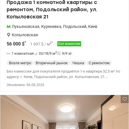
Продажа 1 комнатной квартиры с
ремонтом, Подольский район, ул.
Копыловская 21
Лукьяновская
,
Куреневка
,
Подольский
,
Киев
Копыловская
*
2
*
56 000
$
1 697
$
/ м
Без комиссии
2
1 комнатная
33/18/9
м
9/9 эт.
Возле метро
Вторичный рынок
Чешка
С ремонтом
Без комиссии для покупателя продаётся 1-к квартира 32,5 м² по
адресу: г. Киев, Подольский район, ул. Копыловская, 21.
Квартира расположена на 9 этаже 9-этажного дома чешского
Обновлено: 06.08.2026
проекта. В квартире выполнен капитальный ремонт с заменой
электропроводки, сантехники и установкой новой инсталляции.
Установлены металлопластиковые окна, бойлер, стиральная и
сушильная машины. На кухне есть холодильник, газовая плита
и обеденная зона. Квартира полностью укомплектована и
отлично подойдёт как для комфортного проживания, так и для
инвестиции под арендный бизнес. Дом расположен в районе с
хорошо развитой инфраструктурой. В пешей доступности