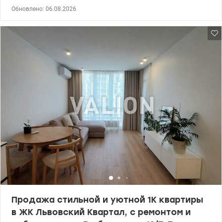
2-уровневая квартира в современном ЖК «Багговутовский».
Обновлено: 06.08.2026
Идеальный вариант для тех, кто ценит уют, стиль и
возможность создать интерьер своей мечты. Преимущества
квартиры: — двусторонняя планировка и много природного
света — большие панорамные окна с видом на город — удобное
зонирование: отдельно для жизни, работы и отдыха - состояние
после строителей: стяжка, штукатурка, все коммуникации
подведены - автономное отопление, установленные радиаторы
- счетчики на воду, тепло и электроэнергию Бонус для нового
владельца – готовый дизайн-проект в подарок! Дополнительно
можно обустроить собственную террасу или lounge-зону на
крыше. О доме: ✔ современный заселенный комплекс из
красного кирпича ✔ скоростные лифты ✔ подземный паркинг
на 150 мест ✔ консьерж и надежная система безопасности
Локация: Рядом ТРЦ Promenada Center, Сильпо, транспорт возле
дома. В центр Киева — всего 10 минут на авто. Звоните, чтобы
узнать больше и договориться о просмотре! Цена 145 000 у.е.
Андрей 0673205847 valion/1150418
Продажа стильной и уютной 1К квартиры
в ЖК Львовский Квартал, с ремонтом и