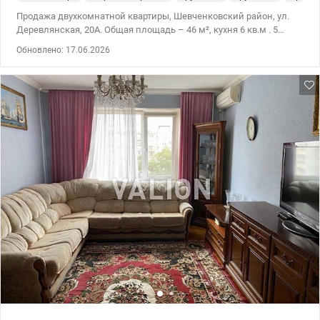
Продажа двухкомнатной квартиры, Шевченковский район, ул.
Деревлянская, 20А. Общая площадь – 46 м², кухня 6 кв.м . 5
этаж, над квартирой есть техэтаж. Не угловая, теплая и светлая.
Обновлено: 17.06.2026
Качественный ремонт, квартира готова к заселению. Развитая
инфраструктура: рядом магазины, школы, садики, кафе и все
необходимое для комфортной жизни. До метро 700м. Цена
70000у.е. 0509051192 Алена Valion.ua/115231