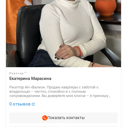
**
Риэлтор
Екатерина Марасина
Риэлтор АН «Валион. Продаю квартиры с заботой о
владельцах – честно, спокойно и с полным
сопровождением. Вы доверяете мне ключи – я приношу
результат. Ищете жилье? Подберу вам квартиру, в которую
0 отзывов
захочется возвращаться. Работаю так, чтобы вас не просто
устраивало, а чтобы вы захотели посоветовать меня друзьям.
Показать контакты