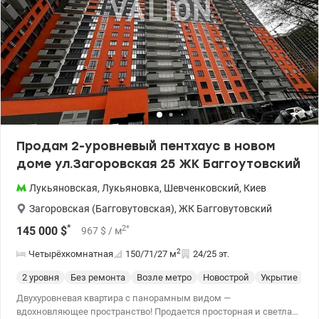
Продам 2-уровневый пентхаус в новом
доме ул.Загоровская 25 ЖК Баггоутовский
Лукьяновская
,
Лукьяновка
,
Шевченковский
,
Киев
Загоровская (Багговутовская)
,
ЖК Багговутовский
*
2
*
145 000
$
967
$
/ м
2
Четырёхкомнатная
150/71/27
м
24/25 эт.
2 уровня
Без ремонта
Возле метро
Новострой
Укрытие
С
Двухуровневая квартира с панорамным видом —
вдохновляющее пространство! Продается просторная и светлая