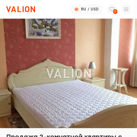
RU
/
USD
0
Продажа 2-комнатной квартиры с