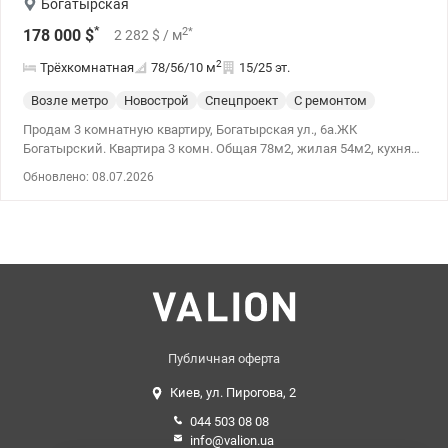
Богатырская
*
2
*
178 000
$
2 282
$
/ м
2
Трёхкомнатная
78/56/10
м
15/25 эт.
Возле метро
Новострой
Спецпроект
С ремонтом
Продам 3 комнатную квартиру, Богатырская ул., 6а.ЖК
Богатырский. Квартира 3 комн. Общая 78м2, жилая 54м2, кухня
9м2. Квартира с качественным ремонтом в ЖК Богатырский.
Обновлено: 08.07.2026
Прекрасный вид, качественный ремонт, система вентиляции,
теплый пол, качественная бытовая техника (кондиционеры,
посудомойка, морозильная камера). ОСМД. В подъезде
круглосуточная охрана и установлены камеры установлены
камеры видеонаблюдения. Дом на аккумуляторах, лифт, вода и
отопление всегда работают. 15 минут – метро Минска или
Героев Днепра. Удобная транспортная развязка, развитая
инфраструктура, детские сады, школы. Цена: 178000 у.е. моб.
0664863383 Татьяна., valion.ua/1136037
Публичная оферта
Киев, ул. Пирогова, 2
044 503 08 08
info@valion.ua