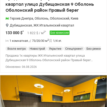
квартал улица Дубищанская 9 Оболонь
Оболонский район Правый берег
Героев Днепра
,
Оболонь
,
Оболонский
,
Киев
Дубищанская
,
ЖК Итальянский квартал
*
2
*
133 000
$
1 822
$
/ м
Без комиссии
2
1 комнатная
73/20/30
м
1/4 эт.
Возле метро
Новострой
Укрытие
Спецпроект
Без ремонта
Продажа 1к квартиры ЖК Итальянский квартал улица
Дубищанская 9 Оболонь Оболонский район Правый берег
Просторная 1к квартира общей площадью 73 м2 на 1 этаже из 4
Обновлено: 06.08.2026
в экологически чистом комплексе в Киеве на берегу Днепра. В
квартире сделана основная масса черновых работ (разводка
электричества, утепление стен, пола, гидроизоляция, водяной
теплый пол, положенная плитка и т.п.). Кроме того, есть
дизайнерский проект, есть вся необходимая сантехника,
межкомнатные двери, корзины для кондиционеров,
установлены панорамные энерго и теплосберегающие окна.
Также есть возможность сделать выход на собственную
террасу. Современный жилой комплекс, хорошо продуманная