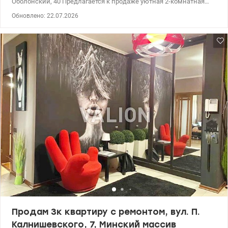
Оболонский, 40 Предлагается к продаже уютная 2-комнатная
квартира в одном из лучших районов Киева – на Оболони, по
Обновлено: 22.07.2026
адресу проспект Оболонский, 40. Квартира расположена в
кирпичном доме, что обеспечивает отличную тепло- и
шумоизоляцию. Выполнен качественный ремонт, поэтому
новым владельцам не придется тратить время и средства на
обновление жилья. Преимущества квартиры: - современный
ремонт; - полностью меблирована; - светлые и просторные
комнаты; Функциональная планировка. Дом находится в
отличной локации с развитой инфраструктурой. В пешей
доступности метро, ​​торговые центры, супермаркеты, школы,
детские сады, кафе, зоны отдыха и набережная Днепра. Эта
квартира станет отличным выбором как для комфортного
проживания, так и для выгодной инвестиции с последующей
сдачей в аренду. Звоните, чтобы узнать больше и договориться о
просмотре. 95000 у.е. без комиссии для покупателя 050-984-75-
83 Леся valion.ua/1154173
Продам 3к квартиру с ремонтом, вул. П.
Калнишевского, 7, Минский массив