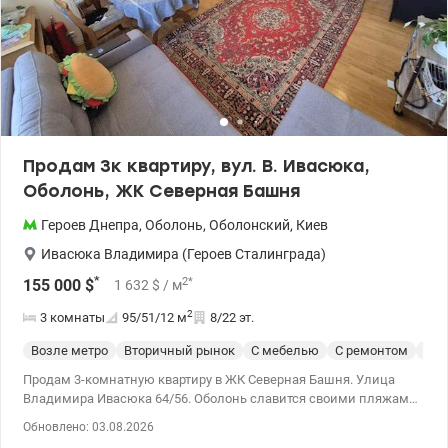
материалы, яркие цвета – все это не оставит Вас равнодушным.
Комплектация дизайнерской мебелью, изготовленной на
заказ, построением техникой ведущих мировых брендов (плита,
духовой шкаф, холодильник, бойлер, стиральная машина)
гарантируют качество каждый день. Звоните, чтобы узнать
больше и договориться о просмотре Цена: 145000 у.е. 0504434948
Оксана Романец valion.ua/1153832
Продам 3к квартиру, вул. В. Ивасюка,
Оболонь, ЖК Северная Башня
Героев Днепра
,
Оболонь
,
Оболонский
,
Киев
Ивасюка Владимира (Героев Сталинграда)
*
2
*
155 000
$
1 632
$
/ м
2
3 комнаты
95/51/12
м
8/22 эт.
Возле метро
Вторичный рынок
С мебелью
С ремонтом
Спе
Продам 3-комнатную квартиру в ЖК Северная Башня. Улица
Владимира Ивасюка 64/56. Оболонь славится своими пляжами,
лугами, рекрациными зонами, яхт-клубом, каякингом. В то же
Обновлено: 03.08.2026
время отличное транспортное сообщение: метро в пешем