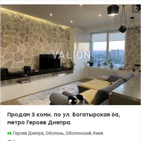
доступе, конечные остановки многих троллейбусов, автобусов,
маршруток, выезд на окружную дорогу. До центра города на
автомобиле 20 минут. Рядом с домом несколько школ,
гимназии, лицеи, детские сады, детская поликлиника, рынок,
Оболонь-Арена, ТРЦ Дрим Таун и другие жизненно
необходимые вещи. Дом монолитно-каркасный 1997 года
постройки. Квартира расположена на 8 этаже из 22. Рядом
большая парковка, всегда найдете место для своего авто. Общая
площадь квартиры 95 м2. Состоит из большой кухни-гостиной и
двух спален. Также есть отдельный туалет и санузел с душевой
кабиной и туалетом, несколько лоджий, просторный
квадратный холл. Пол паркет. Есть бойлер. Кухня
меблированная. В общем хорошее жилое состояние. Звоните и
приходите на просмотр! Может это именно та квартира, в
которой Вы сможете реализовать свою мечту об идеальном
жилье. Цена: 155000 у.е. 0504434948 Оксана Романец
valion.ua/1152852
Продам 3 комн. по ул. Богатырская 6а,
метро Героев Днепра.
Героев Днепра
,
Оболонь
,
Оболонский
,
Киев