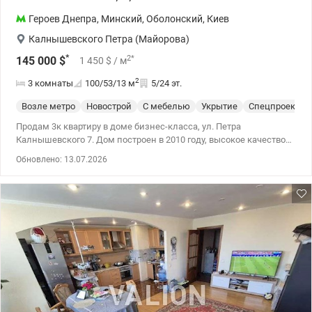
Героев Днепра
,
Минский
,
Оболонский
,
Киев
Калнышевского Петра (Майорова)
*
2
*
145 000
$
1 450
$
/ м
2
3 комнаты
100/53/13
м
5/24 эт.
Возле метро
Новострой
С мебелью
Укрытие
Спецпроект
Продам 3к квартиру в доме бизнес-класса, ул. Петра
Калнышевского 7. Дом построен в 2010 году, высокое качество
строительства, кирпичные стены, утепленный. Есть подземный
Обновлено: 13.07.2026
паркинг, укрытие. Минский массив, развитая инфраструктура
(садики, школы поликлиника, Сильпо, Леруа Марлен, рынок и
др.), рядом новостройки, площадь Шевченко, выезд на
окружную дорогу. Хорошее транспортное сообщение в сторону
Оболони, Виноградаря, Нивок, Лукьяновки, Пуща-Водицы,
Вышгорода. Квартира расположена на удобном 5-м этаже из 25-
ти. Светлая просторная, потолки высотой 3 м. Общая площадь
100 м кв. Удобная планировка: три отдельные комнаты общей
площадью 53,1 м2, отдельная кухня 13 м2, удобный квадратный
холл 19 м2, санузел с душевой кабиной, гардеробная, две
остекленные лоджии. В квартире выполнен ремонт по
авторскому проекту, творческий подход, качественные