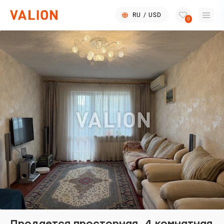
RU
/
USD
0
Продается просторная, 4 комнатная