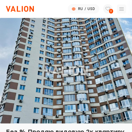
RU
/
USD
0
Без % Продаю видовую 2к квартиру