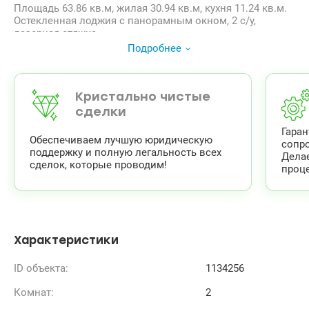
Площадь 63.86 кв.м, жилая 30.94 кв.м, кухня 11.24 кв.м.
Остекленная лоджия с панорамным окном, 2 с/у,
лазерная стяжка.
В ЖК Фемели энд френдс есть собственная котельная.
Подробнее
Хорошая инфраструктура.
На территории детская и спортивная площадка,
магазины, аптека, кафе, салон красоты, супермаркеты
Novus, АТБ, Фора, транспортная остановка.
Кристально чистые
На этаже есть еще 1к квартира в продаже, семья/друзья
сделки
рядом.
Гара
Дом введен в эксплуатацию. Переуступка.
Обеспечиваем лучшую юридическую
сопр
Звоните 0637120786 Татьяна .valion.ua/1134256
поддержку и полную легальность всех
Дела
Цена 68 000 у.е. Без комиссии
сделок, которые проводим!
проце
Характеристики
ID объекта:
1134256
Комнат:
2