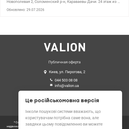
Новополевая 2, Соломенский р-н, Караваевы Дачи. 24 этаж из 26
Площадь 46.88 кв.м, жилая 18.43 кв.м, кухня 12.30 кв.м.
Обновлено: 29.07.2026
Остекленная лоджия панорамным окном, совместимый с/у,
лазерная стяжка. В ЖК собственная котельная, паркинг.
Хорошая инфраструктура. На территории детская и спортивная
площадки. Novus, АТБ, Фора, транспортная остановка. В продаже
на этаже есть еще 2 комнатная квартира, семья/друзья рядом.
Дом введен в експлуатацию. Переуступка. Цена 60 000 у.е.
Звоните 0637120786 Татьяна valion.ua/1134252
Публичная оферта
Киев, ул. Пирогова, 2
044 503 08 08
info@valion.ua
Средний рейтинг
Це російськомовна версія
4.89 из 5 звезд. 199 отзывов
Інколи пошукові системи вважають, що
користувачам потрібна саме вона, але
* Согласно требованиям Закона Украины «О рекламе» цены всех объектов
завдяки цьому повідомленню ви можете
недвижимости на сайте выводятся в гривнах. Цена, указанная в данном объявлении,