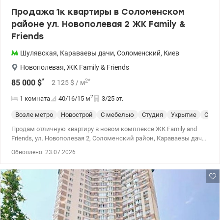
Продажа 1к квартиры в Соломенском
районе ул. Новополевая 2 ЖК Family &
Friends
Шулявская
,
Караваевы дачи
,
Соломенский
,
Киев
Новополевая
,
ЖК Family & Friends
*
2
*
85 000
$
2 125
$
/ м
2
1 комната
40/16/15
м
3/25 эт.
Возле метро
Новострой
С мебелью
Студия
Укрытие
Спец
Продам отличную квартиру в новом комплексе ЖК Family and
Friends, ул. Новополевая 2, Соломенский район, Караваевы дачи.
Квартира расположена на 3 этаже. Площадь 40/16/15 кв.м. В
Обновлено: 23.07.2026
квартире выполнен современный ремонт из качественных
материалов, есть вся необходимая мебель и техника. Окна
выходят на восток. Дом монолитно-каркасный, имеет свою
закрытую территорию, магазины, фитнес-студию, кафе. Рядом
лицей Эрудит, НАУ, КПИ, сады, школы, ТРЦ Космополит, ТРЦ
Аркадия. Удобная транспортная развязка, скоростной трамвай
до метро Шулявская 10 минут. Просмотры по договоренности.