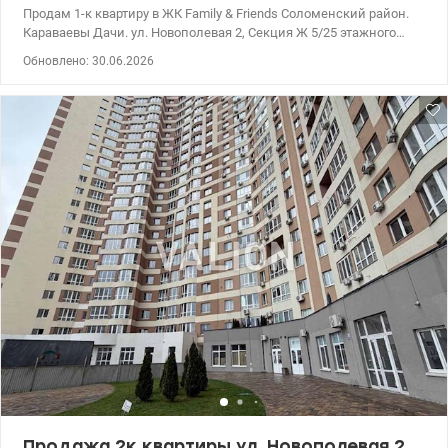
Продам 1-к квартиру в ЖК Family & Friends Соломенский район.
Караваевы Дачи. ул. Новополевая 2, Секция Ж 5/25 этажного
комплекса, со своей котельней. 39,58/13,84/13,64 кв.м.
Обновлено: 30.06.2026
Продуманная планировка с раздельной комнатой, большой и
просторной кухней. Квартира в состоянии от застройщика готова
для воплощения ваших дизайнерских решений. Рядом детский
сад и школа. Скверы для прогулок с детьми, кофейни и
рестораны для встреч с друзьями. Отличная транспортная
развязка. ж/д Караваевы Дачи. 5 минут к остановке
общественного транспорта во все стороны города и пригорода.
10 мин. на авто к м. Вокзальная, Шулявка, Демеевская. Поданы
документы на ввод в эксплуатацию (до конца 2026 года),
продажа по переуступке. Цена 43 000 у.е. +38 050 213 87 71, +38
095 490 54 11, Наталия valion.ua/1153215
Продажа 2к квартиры ул. Новополевая 2,