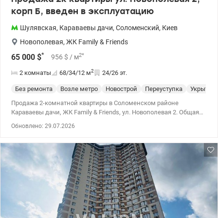
корп Б, введен в эксплуатацию
Шулявская
,
Караваевы дачи
,
Соломенский
,
Киев
Новополевая
,
ЖК Family & Friends
*
2
*
65 000
$
956
$
/ м
2
2 комнаты
68/34/12
м
24/26 эт.
Без ремонта
Возле метро
Новострой
Переуступка
Укрытие
Продажа 2-комнатной квартиры в Соломенском районе
Караваевы дачи, ЖК Family & Friends, ул. Новополевая 2. Общая
площадь 68 кв.м., жилая 34 кв.м. кухня 12 кв. Квартира
Обновлено: 29.07.2026
расположена на 24 этаже из 26. Секция «Б», введенная в
эксплуатацию 24.03.2026, сертификат номер ИУ123260311356. В
квартире сделана от застройщика: лазерная стяжка пола,
установлены радиаторы, стеклопакеты, счетчики на воду,
электроэнергию, индивидуальный счетчик на отопление,
собственная котельная. Консьерж, видеонаблюдение. Закрытая
безопасная территория с отличной внутренней
инфраструктурой: , на первых этажах в комплексе открыты
магазины, кафе, репетиторский центр изучения языков. Рядом
учебные заведения: НАУ, лицей КПИ, УПК «Эрудит», школа