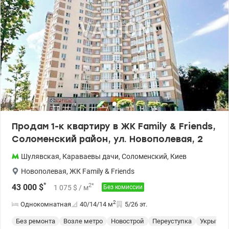
Цена 85 000 у.е. Светлана 0669569268, 0989748035
valion.ua/1153923
Продам 1-к квартиру в ЖК Family & Friends,
Соломенский район, ул. Новополевая, 2
Шулявская
,
Караваевы дачи
,
Соломенский
,
Киев
Новополевая
,
ЖК Family & Friends
*
2
*
43 000
$
1 075
$
/ м
Без комиссии
2
Однокомнатная
40/14/14
м
5/26 эт.
Без ремонта
Возле метро
Новострой
Переуступка
Укрытие