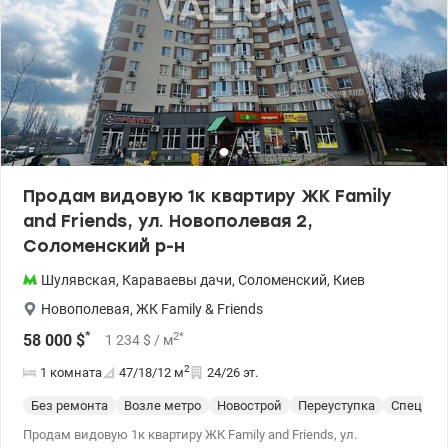
искусств. Недалеко от комплекса озеро и парк «Отрадный», ТРЦ
«Мармелад», ТРЦ «Космополит». Удобная транспортная
развязка. метро Шулявская – 10 мин. на транспорте. Продажа по
переуступке. Рассматриваем продажу по безналичному расчету.
Цена 65 000 у.е. Светлана 0669569268, 0989748035
www.valion.ua/1147967
Продам видовую 1к квартиру ЖК Family
аnd Friends, ул. Новополевая 2,
Соломенский р-н
Шулявская
,
Караваевы дачи
,
Соломенский
,
Киев
Новополевая
,
ЖК Family & Friends
*
2
*
58 000
$
1 234
$
/ м
2
1 комната
47/18/12
м
24/26 эт.
Без ремонта
Возле метро
Новострой
Переуступка
Спецпро
Продам видовую 1к квартиру ЖК Family аnd Friends, ул.