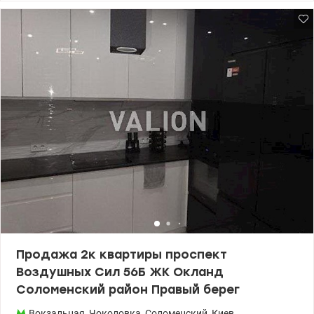
Большой остекленный балкон • Окна с великолепным видом на
двор и город.  Внутренние стены в квартире можно сносить и
делать перепланировку. Дом №1. (по счету от проспекта третий)
Этаж11 и 24. Для отопления в доме установлена ​​собственная
газовая котельная. Технология – Умный дом. (Управляйте Вашей
квартирой со смартфона) • Квартира продается по переуступке. В
день покупки по переуступке, Вы можете одновременно
оформить право собственности. Инна 0674047669
Цена:107000у.е. valion.ua/1146365
Продажа 2к квартиры проспект
Воздушных Сил 56Б ЖК Окланд
Соломенский район Правый берег
Вокзальная
,
Чоколовка
,
Соломенский
,
Киев