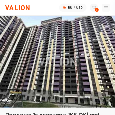
RU
/
USD
0
Продажа 1к квартиры ЖК OK`Land