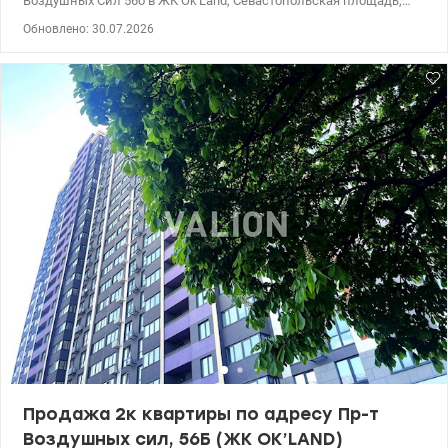
Воздушных Сил 56б в ЖК Ok'Land, Севастопольская площадь,
Соломенский р-н. Этаж 4/24, дом 2. Площадь квартиры 43,6
Обновлено: 30.07.2026
кв.м., жилая – 15 кв.м., кухня – 18 кв.м. Планировка квартиры
функциональная - большая кухня-гостиная с выходом на
лоджию и просторная комната. Окна выходят во двор, квартира
не угловая. На полу лазерная стяжка, установлены панорамные
окна, радиаторы, бронированная входная дверь, счетчики на
все, пожарная и охранная сигнализация. 3 лифта. Территория
ЖК находится под видеонаблюдением, есть охрана. На
территории ЖК есть подземный паркинг. В ЖК уже работают
кафе, магазины, салоны красоты, зоомагазины и другой бизнес.
Хорошо развита инфраструктура района. В пешей доступности
школы, садики, супермаркеты NOVUS, АТБ. Отличная
транспортная развязка до ближайших станций метро
Вокзальная или Шулявская 10-15 минут на общественном
транспорте, до остановки общественного транспорта 150 м. Дом
введен в эксплуатацию. Право собственности оформлено.
Рассматривается продажа только за наличные. Цена - 70 000
у.е., 0661825672 Екатерина, Valion.ua/1151942
Продажа 2к квартиры по адресу Пр-т
Воздушных сил, 56Б (ЖК OK’LAND)