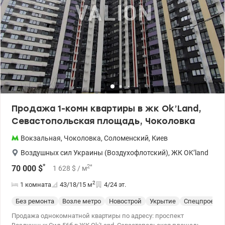
valion.ua/1154669
Продажа 1-комн квартиры в жк Ok’Land,
Севастопольская площадь, Чоколовка
Вокзальная
,
Чоколовка
,
Соломенский
,
Киев
Воздушных сил Украины (Воздухофлотский)
,
ЖК OK’land
*
2
*
70 000
$
1 628
$
/ м
2
1 комната
43/18/15
м
4/24 эт.
Без ремонта
Возле метро
Новострой
Укрытие
Спецпроект
Продажа однокомнатной квартиры по адресу: проспект