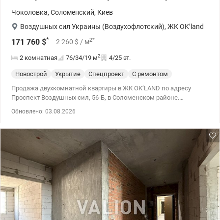
Чоколовка
,
Соломенский
,
Киев
Воздушных сил Украины (Воздухофлотский)
,
ЖК OK’land
*
2
*
171 760
$
2 260
$
/ м
2
2 комнатная
76/34/19
м
4/25 эт.
Новострой
Укрытие
Спецпроект
С ремонтом
Продажа двухкомнатной квартиры в ЖК OK’LAND по адресу
Проспект Воздушных сил, 56-Б, в Соломенском районе.
Квартира общей площадью 76 м2 с продуманной планировкой и
Обновлено: 03.08.2026
только что завершенным ремонтом, полностью готова к
проживанию, расположена на 4 этаже дома. Во время
отключения работает лифт, есть вода и отопление. ЖК OK’LAND
это комплекс комфорт-класса от надежного застройщика РИЭЛ,
построенный по монолитно-каркасной технологии, утепленный
минеральной ватой, имеющий закрытую территорию с
видеонаблюдением и охраной. На территории есть
супермаркеты, кафе, аптеки, рестораны, спортивные и детские
площадки. Также в ЖК OK'Land есть зоны отдыха, подземный
паркинг на 750 мест и гостевой паркинг. В пешей доступности
гипермаркеты NOVUS, Сильпо, АТБ, детские садики, школы.
Удобная транспортная развязка. Цена 171760 у.е. Марина