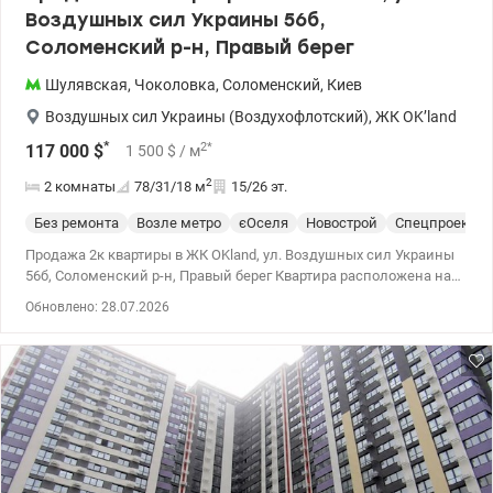
Воздушных сил Украины 56б,
Соломенский р-н, Правый берег
Шулявская
,
Чоколовка
,
Соломенский
,
Киев
Воздушных сил Украины (Воздухофлотский)
,
ЖК OK’land
*
2
*
117 000
$
1 500
$
/ м
2
2 комнаты
78/31/18
м
15/26 эт.
Без ремонта
Возле метро
єОселя
Новострой
Спецпроект
Продажа 2к квартиры в ЖК OKland, ул. Воздушных сил Украины
56б, Соломенский р-н, Правый берег Квартира расположена на
15 этаже 26-этажного дома Общая площадь квартиры: 78 м²
Обновлено: 28.07.2026
Квартира состоит из: • 2 раздельных комнат • Большой кухни •
Раздельного санузла • Балкона ЖК OKland — это монолитно-
каркасный дом, введенный в эксплуатацию в 2022 году. Дом с
автономным отоплением, подземным паркингом с лифтом на
750 мест. Рядом несколько супермаркетов: Billa, Сільпо, Novus и
АТБ. Дошкольные учреждения рядом с домом: детский сад с
яслями №146 и детский сад «Славяночка» — 8 минут пешком.
Также рядом расположены спортзалы и магазины. Цена: 117
000 у.е. Комиссия агентства: 5% Виктор: 0935705384