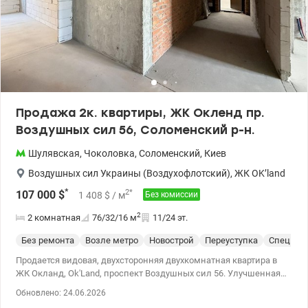
0937935908 valion.ua/1149755
Продажа 2к. квартиры, ЖК Окленд пр.
Воздушных сил 56, Соломенский р-н.
Шулявская
,
Чоколовка
,
Соломенский
,
Киев
Воздушных сил Украины (Воздухофлотский)
,
ЖК OK’land
*
2
*
107 000
$
1 408
$
/ м
Без комиссии
2
2 комнатная
76/32/16
м
11/24 эт.
Без ремонта
Возле метро
Новострой
Переуступка
Спецпро
Продается видовая, двухсторонняя двухкомнатная квартира в
ЖК Окланд, Ok'Land, проспект Воздушных сил 56. Улучшенная
планировка: • Общая площадь 76,68 м² • Просторная кухня-
Обновлено: 24.06.2026
гостиная • Прихожая и туалет. • Панорамные окна на пол. •