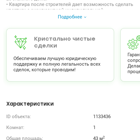
• Квартира после строителей дает возможность сделать
квартиру с эксклюзивной индивидуальной
планировкой.
Подробнее
• Территория закрытого типа, дом находится под
видеонаблюдением и охраной. Есть подземная
парковая.
• Дом находится в удобном и уютном месте. Удобная и
Кристально чистые
развитая инфраструктура – школы, детские сады,
сделки
супермаркеты, транспортный узел. Железнодорожный
Гара
вокзал и аэродром Жуляны (5-10 минут) транспортом
Обеспечиваем лучшую юридическую
сопр
Звоните. Быстро организуем показ.
поддержку и полную легальность всех
Дела
Цена 65 000 у.е.
сделок, которые проводим!
проце
Андрей т.0679182169
Valion.ua/1133436
Характеристики
ID объекта:
1133436
Комнат:
1
2
Общая площадь:
43 м