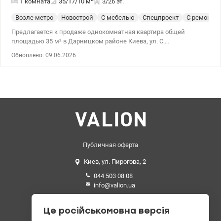
1 комната
35/17/10
м
3/26 эт.
Возле метро
Новострой
С мебелью
Спецпроект
С ремонто
Предлагается к продаже однокомнатная квартира общей
площадью 35 м² в Дарницком районе Киева, ул. С.
Крушельницкой, 13. Квартира расположена в ухоженном доме с
Обновлено: 09.06.2026
консьержем. Выполнен ремонт, жилье находится в хорошем
состоянии и готово к проживанию. Планировка включает в себя
просторную комнату, кухню и балкон. Квартира частично
укомплектована мебелью и бытовой техникой.
Дополнительным преимуществом является наличие станции
резервного питания, обеспечивающей комфортное пользование
необходимыми электроприборами при отключении
электроэнергии. В пешей доступности находятся супермаркеты,
магазины, спортивные клубы, отделения Новой почты и
медицинские заведения. Рядом расположены озера, парк. До
Публичная оферта
станции метро «Позняки» около 15 минут пешком. Удобная
Киев, ул. Пирогова, 2
транспортная развязка и остановки общественного транспорта
рядом с домом обеспечивают быстрое сообщение с любой
044 503 08 08
частью города. Цена 85000 у.о Карина 0936611327
info@valion.ua
valion.ua/1145728
Средний рейтинг
Це російськомовна версія
4.89 из 5 звезд. 199 отзывов