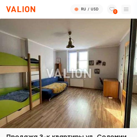
RU
/
USD
0
Продажа 3-к квартиры ул. Соломии