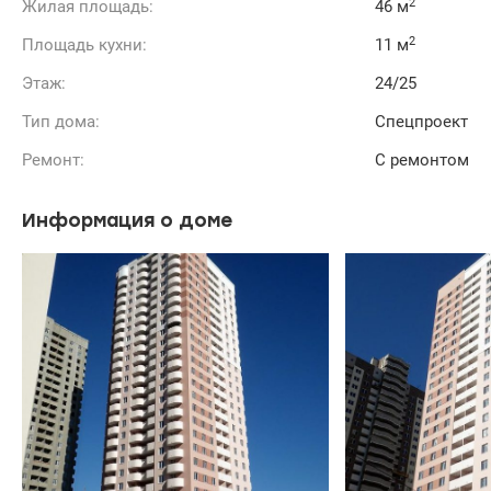
2
Жилая площадь:
46 м
2
Площадь кухни:
11 м
Этаж:
24/25
Тип дома:
Спецпроект
Ремонт:
С ремонтом
Информация о доме