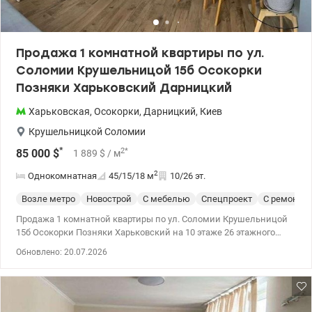
Продажа 1 комнатной квартиры по ул.
Соломии Крушельницой 15б Осокорки
Позняки Харьковский Дарницкий
Харьковская
,
Осокорки
,
Дарницкий
,
Киев
Крушельницкой Соломии
*
2
*
85 000
$
1 889
$
/ м
2
Однокомнатная
45/15/18
м
10/26 эт.
Возле метро
Новострой
С мебелью
Спецпроект
С ремонто
Продажа 1 комнатной квартиры по ул. Соломии Крушельницой
15б Осокорки Позняки Харьковский на 10 этаже 26 этажного
дома в Дарницком районе. Общая площадь 45кв.м.,жилая
Обновлено: 20.07.2026
площадь 15кв.м., площадь кухни 15кв.м. Квартира продается с
мебелью и техникой. В доме есть инвертор для бесперебойной
работы лифта и водоснабжения. Рассматриваем продажу по
государственным программам. Цена 85000у.е., 0976449950,
Наталья, valion.ua/1154126