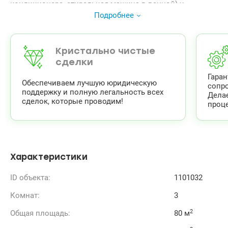
кондиционера, стиральная машина в ванной) и
мебелью.
Подробнее
Консьерж и видеонаблюдение в доме.
044 200 10 80
valion.ua/1101032
Кристально чистые
сделки
Гара
Обеспечиваем лучшую юридическую
сопр
поддержку и полную легальность всех
Дела
сделок, которые проводим!
проце
Характеристики
ID объекта:
1101032
Комнат:
3
2
Общая площадь:
80 м