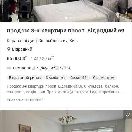
Продаж 3-к квартири просп. Відрадний 59
Караваєві Дачі
,
Солом'янський
,
Київ
Відрадний
*
2
*
85 000
$
1 417
$
/ м
2
3 кімнатна
60/42/8
м
9/9 эт.
Вторинний ринок
З меблями
Cерия 464
С ремонтом
Продаж 3-к квартири просп. Відрадний 59. Є кладова і балкон,
санвузол роздільний. Три кімнати (дві окремі і одна прохідна). Є
меблі та техніка. Тамбур на дві квартири. Біля будинку багато
Оновлено: 31.03.2026
шкіл та садочків, супермарокети, та чудовий парк «Відрадний».
044 200 10 80 valion.ua/1145506