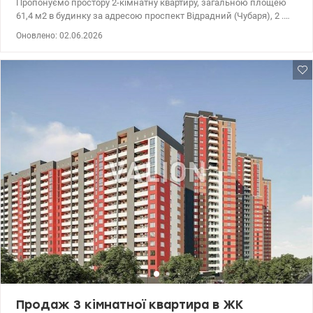
Пропонуємо простору 2-кімнатну квартиру, загальною площею
61,4 м2 в будинку за адресою проспект Відрадний (Чубаря), 2 .
Квартира розташована на 23 поверсі 26 поверхового будинку,
Оновлено: 02.06.2026
має зручне, функціональне планування. Будинок збудовано у
2019 році в тихому, зеленому районі столиці, неподалік
Відрадного парку. Квартира простора, світла та дуже затишна, з
вікон відкривається панорамний вид на місто. Виконано
якісний ремонт, є підігрів підлоги, встановлено систему
безперебійного живлення, що дуже важливо в умовах
сьогодення. Меблі та техніка при продажу залишаються. В
будинку є облаштоване укриття, встановлено генератор для
системи опалення. Для мешканців будинку є закрита парковка.
Розвинена інфраструктура поруч: дитячі садки, школи та лікарні
в пішій доступності. Зручна транспортна розв'язка, поруч
магазини, супермаркети. Дзвоніть, організуємо швидкий показ.
Ціна 103000 у.о. Марина 0937935908 valion.ua/1129583
Продаж 3 кімнатної квартира в ЖК