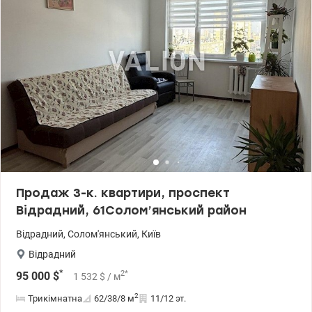
Продаж 3-к. квартири, проспект
Відрадний, 61Солом’янський район
Відрадний
,
Солом'янський
,
Київ
Відрадний
*
2
*
95 000
$
1 532
$
/ м
2
Трикімнатна
62/38/8
м
11/12 эт.