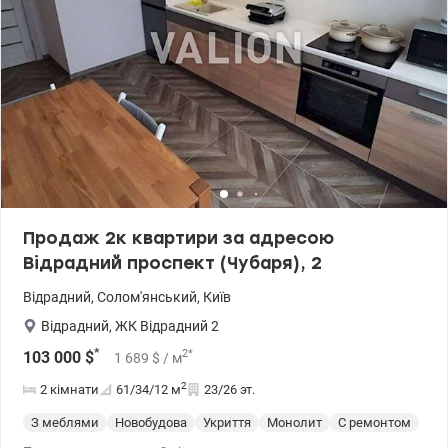
Продаж 2к квартири за адресою
Відрадний проспект (Чубаря), 2
Відрадний
,
Солом'янський
,
Київ
Відрадний
,
ЖК Відрадний 2
*
2
*
103 000
$
1 689
$
/ м
2
2 кімнати
61/34/12
м
23/26 эт.
З меблями
Новобудова
Укриття
Монолит
С ремонтом