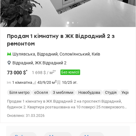
Продам 1 кімнатну в ЖК Відрадний 2 з
ремонтом
Шулявська
,
Відрадний
,
Солом'янський
,
Київ
Відрадний
,
ЖК Відрадний 2
*
2
*
73 000
$
1 698
$
/ м
Без комісії
2
1 кімнатна
43/9/20
м
10/25 эт.
Біля метро
єОселя
З меблями
Новобудова
Студія
Укриття
Продам 1 кімнатну в ЖК Відрадний 2 на проспекті Відрадний,
будинок 2. Квартира розташована на 10 поверсі 25 поверхового
будинку. Загальна площа 43 кв.м, кухня-студія 20 кв.м, спальня-9
Оновлено: 31.03.2026
кв.м Виконано капітальний ремонт. Вбудована кухня з кам'яною
стільницею, побутова техніка: холодильник, варильна поверхня,
духова шафа, пральна машина, витяжка, бойлер. Є всі необхідні
меблі. Ремонт робили собі з високоякісних матеріалів. Будинок