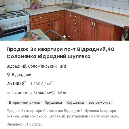
Продаж 3к квартири пр-т Відрадний,40
Соломянка Відрадний Шулявка
Відрадний
,
Солом'янський
,
Київ
Відрадний
*
2
*
75 000
$
1 230
$
/ м
2
3 кімнати
61/44/8
м
3/5 эт.
Вторинний ринок
Хрущовка
Хрущевка
Без ремонта
Продаж 3к квартири Соломянка Відрадний Шулявка Квартира
охайна. Будинок 1963р. цегляний, розташований у тихому районі
Соломянський м.Києва, добрий стан, підїзди чисті, пр-т
Оновлено: 31.03.2026
Відрадний,40. Квартира двостороння, с/в окремий, балкон.