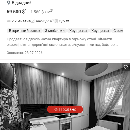
Відрадний
*
2
*
69 500
$
1 580
$
/ м
2
2 кімнатна
44/25/7
м
5/5 эт.
Вторинний ринок
З меблями
Хрущовка
Хрущевка
С ремон
Продається двокімнатна квартира в гарному стані. Кімнати
окремі, вікна- деревʼяні склопакети, с/вузол- плитка, бойлер;
підлога- паркет, ламінат, плитка; батареї та електрика замінені,
Оновлено: 23.07.2026
два кондиціонери, меблі Італія та на замовлення. Побутова
техніка є. Балкон засклений. Тихий двір, поряд парк, дитячий
садок, школа, магазини. т.044 200 10 80 Valion.ua/1115830
Продано