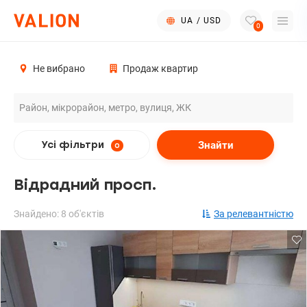
UA
/
USD
0
Не вибрано
Продаж квартир
Знайти
Усі фільтри
0
Відрадний просп.
Знайдено: 8 об'єктів
За релевантністю