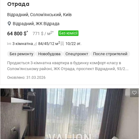
Отрада
Відрадний
,
Солом'янський
,
Київ
Відрадний
,
ЖК Відрада
*
2
*
64 800
$
771
$
/ м
Без комісії
2
3 кімнатна
84/45/12
м
10/22 эт.
Без ремонту
Новобудова
Спецпроект
После строителей
Продається 3-кімнатна квартира в будинку комфорт-класу в
Солом'янському районі, ЖК Отрада, проспект Відрадний, 93/2.
Будинок 1, розділ 1. Загальна площа 83.7 м2 Є вибір поверхів.
Оновлено: 31.03.2026
Будинки комфорт-класу, збудовані за монолітно-каркасною
технологією із заповненням із газоблоку та утепленням
мінеральною ватою. Централізоване опалення та наявність
лічильників на комунікації, стан квартири – без оздоблення.
Комплекс із закритою територією, двір без машин, підземний
паркінг, власна інфраструктура. Поруч зупинки громадського
транспорту. Ціна 64800у.о Моб. (096) 59-43-044 Віта, без комісії.
valion.ua/1071311