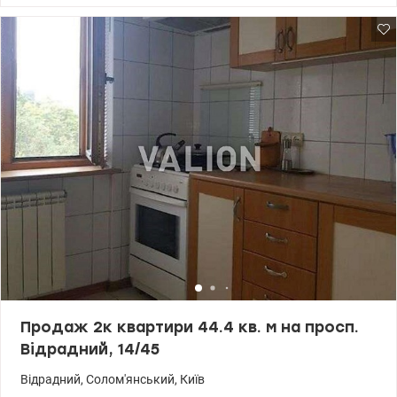
Квартира в житловому стані - вїжджай та живи. Підлога паркет,
стіни шпалери, повністю мебльована. В такому виглядi все
залишється. В домi магазини овочевий, гастроном, перукарня. У
кроковій доступності магазини, базарчик, аптека, дитсадок,
школа. Зручна транспортна розвязка. Біля будинку автобусна та
тролейбусна зупинки, їдуть прямо до метро. Поверх третiй
пятиповерхового будинку. Висота стелі Н = 2.6м; Площа загальна
61м2; Житлова 43,9м2; Кухня 7,6 м2; Передпокій 4,3 м2; Ванна 1,8
м2; Туалет 0,9 м2. Кухня, ванна кімната, туалет облицьовані
плиткою. Продається квартира разом із металевим гаражем N77
площею 18.2м2 6х3м. Гараж двоярусний з підвальним
приміщенням на весь гараж такої ж площі і висоти, як гараж. Вiд
дома 7 хвилин автокооператив Факел Тел.(044) 200-10-80
valion.ua/1121910
Продаж 2к квартири 44.4 кв. м на просп.
Відрадний, 14/45
Відрадний
,
Солом'янський
,
Київ