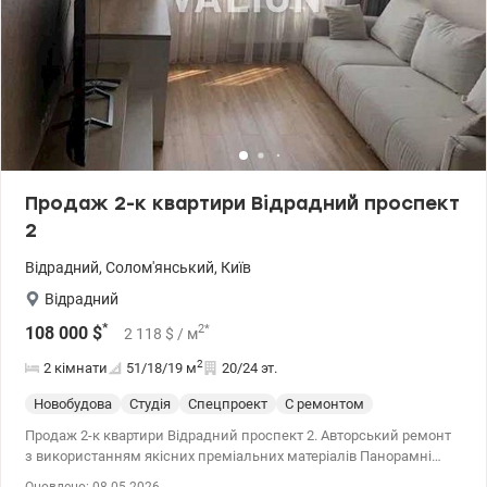
Продаж 2-к квартири Відрадний проспект
2
Відрадний
,
Солом'янський
,
Київ
Відрадний
*
2
*
108 000
$
2 118
$
/ м
2
2 кімнати
51/18/19
м
20/24 эт.
Новобудова
Студія
Спецпроект
С ремонтом
Продаж 2-к квартири Відрадний проспект 2. Авторський ремонт
з використанням якісних преміальних матеріалів Панорамні
вікна з гарним видом та максимальною кількістю денного