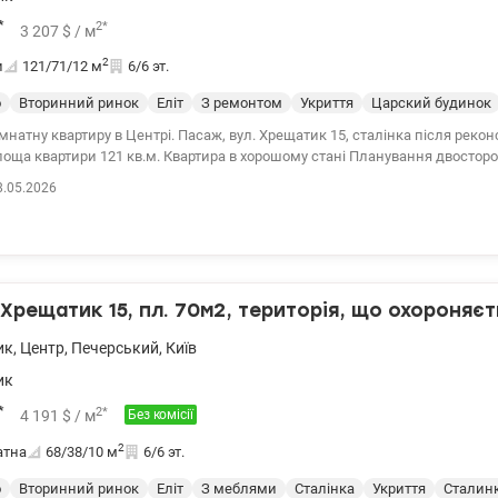
*
2
*
3 207
$
/ м
2
и
121/71/12
м
6/6 эт.
о
Вторинний ринок
Еліт
З ремонтом
Укриття
Царский будинок
квартиру в Центрі. Пасаж, вул. Хрещатик 15, сталінка після реконструкції, ліфт.
в.м. Квартира в хорошому стані Планування двостороннє, світле
ядом. На вікнах склопакети, на підлозі - дубовий паркет. Виконаний
8.05.2026
 ремонт, просторі та світлі кімнати. Престижне місце для проживання та
ія, ліцеї, школи, садки, теарт ім. Франка, кафе, супермаркети, місця для в
4951
Хрещатик 15, пл. 70м2, територія, що охороняєт
ик
,
Центр
,
Печерський
,
Київ
ик
*
2
*
4 191
$
/ м
Без комісії
2
атна
68/38/10
м
6/6 эт.
о
Вторинний ринок
Еліт
З меблями
Сталінка
Укриття
Сталин