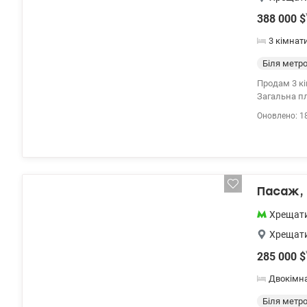
388 000
$
3 кімнат
Біля метр
Продам 3 кімнатну 
Загальна площа квартири 121 к
помешкання з панорамним вигл
Оновлено: 1
косметичний
все: гімназ
дозвілля. Є закритий двір, що цілодобово охороняється. Світлана, 388 000 у.е тел. 096-126-02-44
valion.ua/94
Пасаж, 
Хрещат
Хрещат
285 000
$
Двокімн
Біля метр