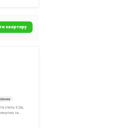
ти квартиру
ояние
та стель 3.2м,
Бессарабський