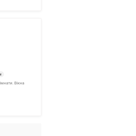
м
імнати. Вікна