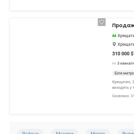
Продаж 
Хрещат
Хрещат
310 000
$
3 кімнат
Біля метр
Крещатик, 2
виходять у т
Оновлено: 3
Райони
Масиви
Метро
Вули