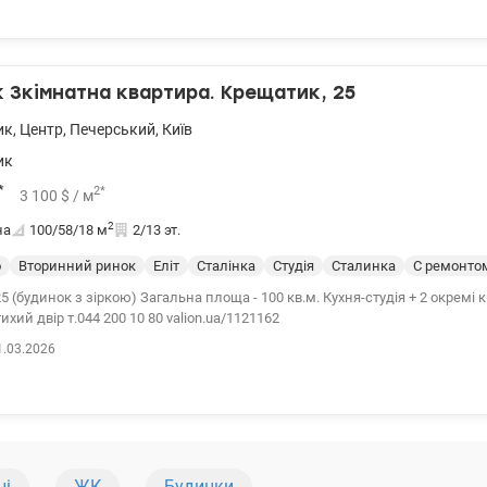
3кімнатна квартира. Крещатик, 25
ик
,
Центр
,
Печерський
,
Київ
ик
*
2
*
3 100
$
/ м
2
на
100/58/18
м
2/13 эт.
о
Вторинний ринок
Еліт
Сталінка
Студія
Сталинка
С ремонто
5 (будинок з зіркою) Загальна площа - 100 кв.м. Кухня-студія + 2 окремі к
ихий двір т.044 200 10 80 valion.ua/1121162
1.03.2026
ці
ЖК
Будинки