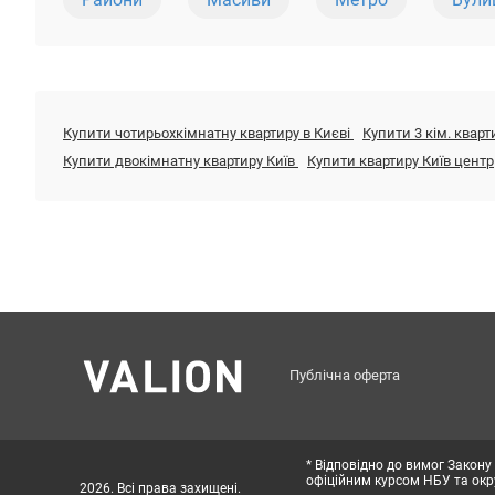
Купити чотирьохкімнатну квартиру в Києві
Купити 3 кім. кварт
Купити двокімнатну квартиру Київ
Купити квартиру Київ центр
Публічна оферта
* Відповідно до вимог Закону
офіційним курсом НБУ та окру
2026. Всі права захищені.