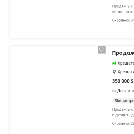
Продам 2 кімнатну кв
загальна площею 68 
технікою. М
Оновлено: 0
Висота стел
Продаж 
Хрещат
Хрещат
350 000
$
Двокімн
Біля метр
Продаж 2-к 
підходить 
супермаркет
Оновлено: 2