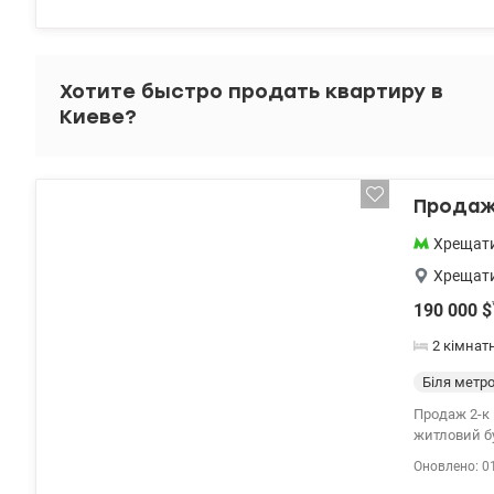
Хотите быстро продать квартиру в
Киеве?
Продаж 
Хрещат
Хрещат
190 000
$
2 кімнат
Біля метр
Продаж 2-к 
житловий будинок із закр
озелененою 
Оновлено: 0
ринок. 044 2