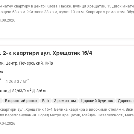
артиру в центрі Києва. Пасаж. вулиця Хрещатик, 15 Двокімнатна квартира,
кв.м. Житлова 38 кв.м, кухня-10 кв.м. Квартира з ремонтом. Вбудована кухня із
ебльовано, проведено нові комунікації. На підлозі дубовий паркет, стелі 
4.08.2026
і 4 м. Чисте парадне, відеоспостереження. Відмінна пропозиція для про
бізнесу. 285000 у.о Без комісії. Світлана, тел. 096-126-02-44 valion.ua/238586
2-к квартири вул. Хрещатик 15/4
ик
,
Центр
,
Печерський
,
Київ
ик
*
2
*
4 268
$
/ м
2
атна
82/63/9
м
3/6 эт.
о
Вторинний ринок
Еліт
З ремонтом
Царский будинок
Дорево
квартири вул. Хрещатик 15/4. Велика квартира з високими стелями. Вікна
для перепланування. Поряд метро Хрещатик, Майдан Незалежності, мага
и. 044 200 10 80 valion.ua/1147709
9.04.2026