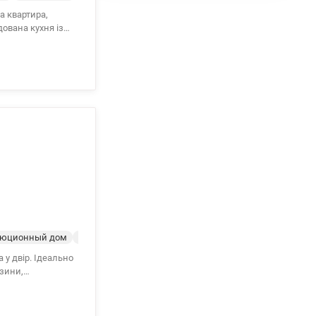
з ліпнинами.
живання та
люционный дом
Жилое состояние
 у двір. Ідеально
зини,