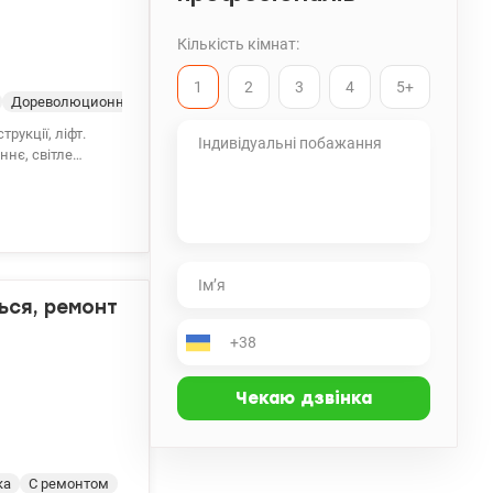
Кількість кімнат:
1
2
3
4
5+
Дореволюционный дом
Жилое состояние
 бізнесу. Поруч є
ідпочинку та
ься, ремонт
ка
С ремонтом