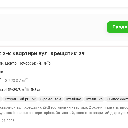
Прода
2-к квартири вул. Хрещатик 29
ик
,
Центр
,
Печерський
,
Київ
ик
*
2
*
3 220
$
/ м
2
на
59/39/8
м
5/8 эт.
о
Вторинний ринок
З ремонтом
Сталінка
Сталинка
Жилое сост
квартири вул. Хрещатик 29 Двостороння квартира, 2 окремі кімнати, висо
итою територією. Затишний, повністю закритий двір з доглянутою та
територією, під'їзд охайний, кодовий замок, охорона, парковка, поруч 
1.08.2026
00 10 80 valion.ua/1133716