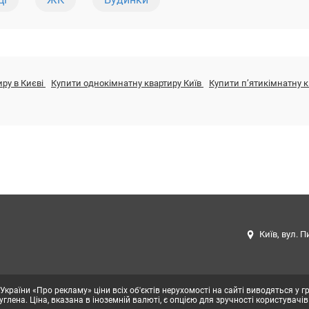
иру в Києві
Купити однокімнатну квартиру Київ
Купити пʼятикімнатну к
Київ, вул. П
 України «Про рекламу» ціни всіх об'єктів нерухомості на сайті виводяться у 
глена. Ціна, вказана в іноземній валюті, є опцією для зручності користувачів