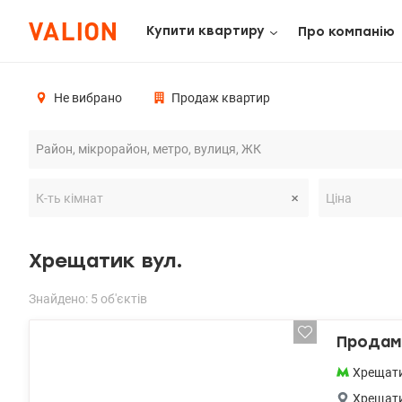
Купити квартиру
Про компанію
Не вибрано
Продаж квартир
Хрещатик вул.
Знайдено: 5 об'єктів
Продам 
Хрещат
Хрещат