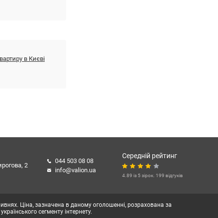
вартиру в Києві
Середній рейтинг
044 503 08 08
ирогова, 2
info@valion.ua
4.89 із 5 зірок. 199 відгуків
гривнях. Ціна, зазначена в даному оголошенні, розрахована за
 українського сегменту інтернету.