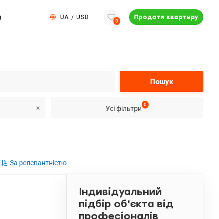
и
UA
/
USD
Продати квартиру
0
Пошук
0
Усі фільтри
За релевантністю
Індивідуальний
підбір об'єкта від
професіоналів