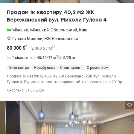
Продам 1к квартиру 40,2 м2 ЖК
Бережанський вул. Миколи Гулака 4
Мінська
,
Мінський
,
Оболонський
,
Київ
Гулака Миколи
,
ЖК Бережанська
*
2
*
80 000
$
2 000
$
/ м
2
1 кімнатна
40/12/17
м
5/25 эт.
Біля метро
Новобудова
Спецпроект
С ремонтом
Продам 1к квартиру 40,2 м2 ЖК Бережанський вул. Миколи
Гулака 4. Будинок монолітно-каркасний + червона цегла 2019р.
Генератор. (При відключенні світла, працюють ліфт, вода, світло)
Оновлено: 31.07.2026
Загальна площа квартири – 40.2 кв. житлова площа – 12 кв.
кухня-вітальня – 17 кв. великий санвузол містка вбиральня
бойлер та кондиціонер. Балкона – ні. Низький поверх: 5/25.
Квартира з якісним ремонтом Тепла підлога в зоні біля вікна в
кухні-вітальні та санвузлі. Квартира продається без меблiв. У
квартирі є панорамні вікна. Є відеоспостереження, консьєрж, у
парадний вхід за картками, фейс ID. У внутрішньому дворі
дитячий майданчик, спортивний майданчик без машин. На