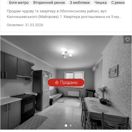
Біля метро
Вторинний ринок
З меблями
Чешка
С ремонто
Продам чудову 1к квартиру в Оболонському районі, вул.
Калнишевського (Майорова) 1. Квартира розташована на 5-му
поверсі 9-ти поверхового будинку, площа 33,5/18/8 кв.м.
Оновлено: 31.03.2026
Квартира затишна, світла, з гарним ремонтом та меблями
заходь та живи. Є бойлер, холодильник, кондиціонер, варильна
поверхня, духова шафа. Поруч: ТЦ, дитячий садок, школа, багато
спортивних майданчиків та Сільпо, недалеко озеро. Хороша
транспортна розв'язка до метро Мінська 10 хвилин. Документи
на продаж готові. Перегляди за домовленістю valion.ua/1114345
Продано