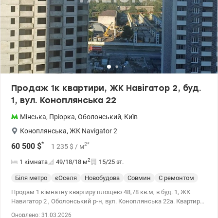
Продаж 1к квартири, ЖК Навігатор 2, буд.
1, вул. Коноплянська 22
Мінська
,
Пріорка
,
Оболонський
,
Київ
Коноплянська
,
ЖК Navigator 2
*
2
*
60 500
$
1 235
$
/ м
2
1 кімната
49/18/18
м
15/25 эт.
Біля метро
єОселя
Новобудова
Совмин
С ремонтом
Продам 1 кімнатну квартиру площею 48,78 кв.м, в буд. 1, ЖК
Навигатор 2 , Оболонський р-н, вул. Коноплянська 22а. Квартира
з ремонтом від забудовника: шпалери, сантехніка, міжкімнатні
Оновлено: 31.03.2026