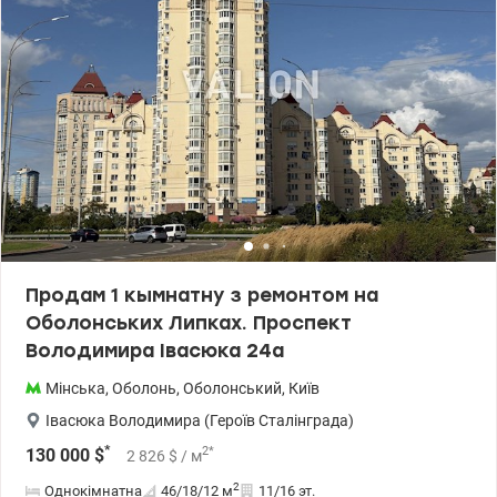
Продам 1 кымнатну з ремонтом на
Оболонських Липках. Проспект
Володимира Івасюка 24а
Мінська
,
Оболонь
,
Оболонський
,
Київ
Івасюка Володимира (Героїв Сталінграда)
*
2
*
130 000
$
2 826
$
/ м
2
Однокімнатна
46/18/12
м
11/16 эт.