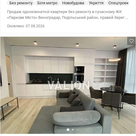
Без ремонту
Біля метро
Новобудова
Укриття
Спецпроект
Продаж однокімнатної квартири без ремонту в сучасному ЖК
«Паркове Місто» Виноградар, Подільський район, правий берег.
Загальна площа 58.2 кв.м, житлова - 16.5 кв.м, кухня - 21 кв.м,
Оновлено: 07.08.2026
поверх 3 з 27. - Квартира без ремонту — вільне планування, яке
дозволяє реалізувати власний дизайн інтер’єру - Будинок
введений в експлуатацію ЖК «Паркове Місто» — це комфортне,
безпечне й екологічно гармонійне середовище для життя, на
території — 4 гектари паркової зони із озерами, фонтанами,
прогулянковими алеями, дитячими та спортивними зонами. Це
фактично «місто в місті», де є все необхідне для комфортного
життя. Закрита територія із цілодобовою охороною та
відеоспостереженням. • Охайні внутрішні двори без доступу
автотранспорту — безпечний простір для дітей. • Сучасні дитячі
та спортивні майданчики. • Підземний паркінг
(використовується також як укриття), а також зручна гостьова
парковка. Розвинена інфраструктура: Власна інфраструктура
всередині ЖК: - На перших поверхах розташовані магазини,
аптеки, кафе, салони краси - це і справді міські зручності під
дахом. - Включені дитячі та спортивні майданчики, тенісні корти,
зонні місця для відпочинку та активного проведення часу. -
Також - дитсадок, фітнес-центр, банк, кавʼярні для зручного
повсякденного життя. Навколо житлового комплексу є