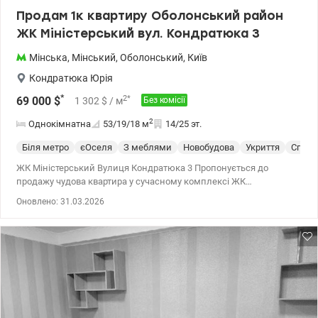
Продам 1к квартиру Оболонський район
ЖК Міністерський вул. Кондратюка 3
Мінська
,
Мінський
,
Оболонський
,
Київ
Кондратюка Юрія
*
2
*
69 000
$
1 302
$
/ м
Без комісії
2
Однокімнатна
53/19/18
м
14/25 эт.
Біля метро
єОселя
З меблями
Новобудова
Укриття
Спецп
ЖК Міністерський Вулиця Кондратюка 3 Пропонується до
продажу чудова квартира у сучасному комплексі ЖК
Міністерський, що розташований за адресою вулиця
Оновлено: 31.03.2026
Кондратюка 3. Квартира знаходиться на 14-му поверсі і має
загальну площу 53 квадратних метрів, з розподілом на кімнату,
велику кухню-вітальню, гардероб та санвузол. У цій квартирі
здійснено сучасний ремонт з використанням якісних матеріалів
і вона повністю мебльована та обладнана необхідною
побутовою технікою. Вікна квартири виходять на південь, що
забезпечує приємне освітлення та дозволяє насолоджуватися
променями сонця. Будинок монолітно-каркасний і має свою
закриту територію, на якій розташовані магазини, кав'ярні, нова