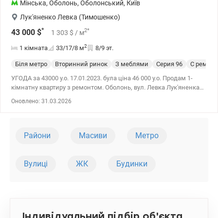
Мінська
,
Оболонь
,
Оболонський
,
Київ
Лук'яненко Левка (Тимошенко)
*
2
*
43 000
$
1 303
$
/ м
2
1 кімната
33/17/8
м
8/9 эт.
Біля метро
Вторинний ринок
З меблями
Cерия 96
С ремон
УГОДА за 43000 у.о. 17.01.2023. була ціна 46 000 у.о. Продам 1-
кімнатну квартиру з ремонтом. Оболонь, вул. Левка Лук'яненка
(Тимошенко) 11а. Будинок 96 серії. Квартира на 8 поверсi. Площа
Оновлено: 31.03.2026
33,3 м кв, житлова 16,8 м кв, кухня 7,9 м кв. Висота стелі 2,7м.
Квартира в хорошому стані. Кухня, санвузол із ремонтом. У
кімнаті зроблений косметичний ремонт, на кухні, у коридорі -
якісна плитка. Балкон із ремонтом, вікна скрізь пластикові. На
Райони
Масиви
Метро
кухні меблі залишаються. Гарне місцерозташування. Поруч
метро Мінська, ТРЦ Dream town, Сільпо, ринок. Садочки, школи,
університет Грінченка, ЦНАП Оболонського району. До
Вулиці
ЖК
Будинки
Оболонської набережної, пляжу 15 хвилин пішки! ТОРГ
ДОРЕЧНИЙ! 45900 у.о. Оксана 050 443 49 48 valion.ua/1075273
Індивідуальний підбір об'єкта