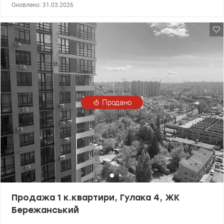
та життя: 1-кімнатна квартира 33м2 кухня-студія, меблі: ліжко,
Оновлено: 31.03.2026
шафа, вбудована кухня, холодильник, варочна поверхня,
пральна машина-автомат, душова кабіна, с/узел суміщень. До
ціни входить ще одна квартира студія 17м2. з комплектацією:
диван, столик, два стільці, холодильник, шафа, варильна
панель, кухонні меблі. Також сумісний с/узел, душова кабіна.
Вікна у двор. Метро Героїв Дніпра та Мінська поряд. Гарне місце
біля ТРЦ Дрем Таун 2. Вся інфраструктура розвинена. Ціна 55000
у.о, Наталья Рыбалко 0953570166, valion.ua/1105639
Продано
Продажа 1 к.квартири, Гулака 4, ЖК
Бережанський