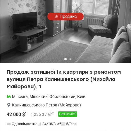
Продано
Продаж затишної 1к квартири з ремонтом
вулиця Петра Калнишевського (Михайла
Майорова), 1
Мінська
,
Мінський
,
Оболонський
,
Київ
Калнишевського Петра (Майорова)
*
2
*
42 000
$
1 235
$
/ м
Без комісії
2
Однокімнатна
34/18/8
м
5/9 эт.