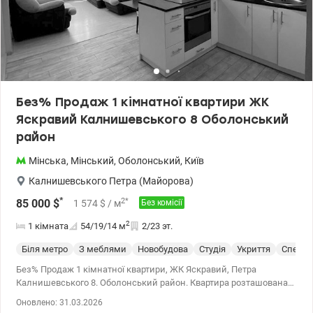
Без% Продаж 1 кімнатної квартири ЖК
Яскравий Калнишевського 8 Оболонський
район
Мінська
,
Мінський
,
Оболонський
,
Київ
Калнишевського Петра (Майорова)
*
2
*
85 000
$
1 574
$
/ м
Без комісії
2
1 кімната
54/19/14
м
2/23 эт.
Біля метро
З меблями
Новобудова
Студія
Укриття
Спецпр
Без% Продаж 1 кімнатної квартири, ЖК Яскравий, Петра
Калнишевського 8. Оболонський район. Квартира розташована
на 2 поверсі 25 поверхового будинку. Загальна площа 54 м2,
Оновлено: 31.03.2026
житлова 18,8 м2, кухня 13,8 м2. Планування: кухня-студія,