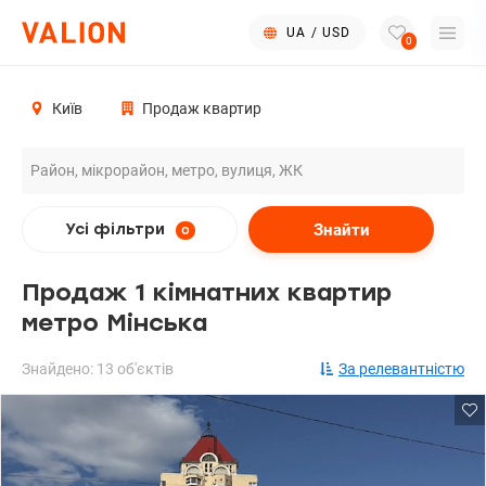
UA
/
USD
0
Київ
Продаж квартир
Знайти
Усі фільтри
0
Продаж 1 кімнатних квартир
метро Мінська
Знайдено: 13 об'єктів
За релевантністю