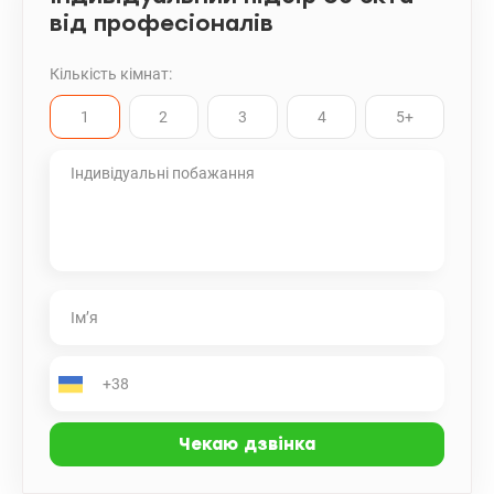
від професіоналів
Кількість кімнат:
1
2
3
4
5+