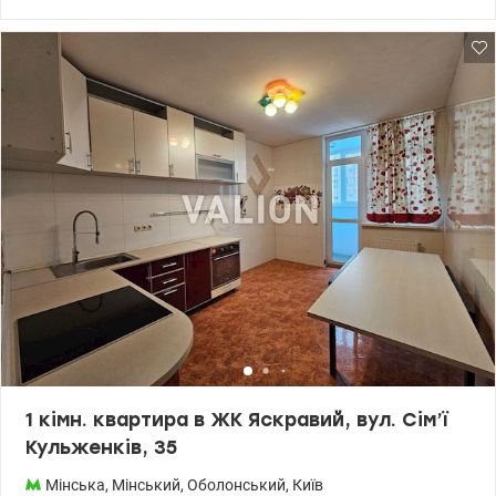
двері, радіатори, лічильники гарячої та холодної води, лічильник
електроенергії, лічильник на лпалення, металопластикові вікна
з двокамерними склопакетами. Будинок введений в
експлуатацію, надана поштова адреса. Комплекс має свою
інфраструктура: магазин, кав'ярня, поступово будуть
відкриватися інші. Поруч ТРЦ Караван, дитячий садок, школа, ,
паркінг. Зручна транспортна розв'язка, метро Мінська 10 хвилин
на транспорті. Ціна 60500 у.о., тел. 0638531421, 0685971143,
valion.ua/1113986
1 кімн. квартира в ЖК Яскравий, вул. Сім’ї
Кульженків, 35
Мінська
,
Мінський
,
Оболонський
,
Київ