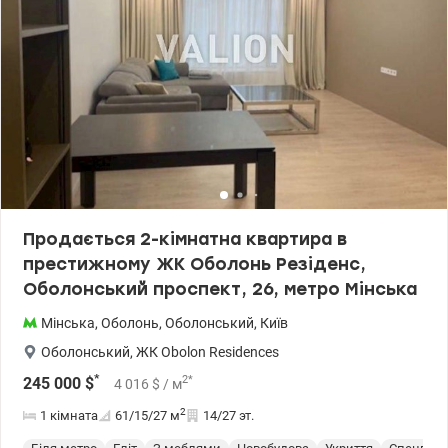
території комплексу є підземний паркінг (який можна придбати
окремо). Поруч Сільпо, АТБ, Епіцентр, Леруа Мерлен, Нова Пошта,
Укрпошта, дитячий садок, школа, діагностичний центр, ринок.
15 хвилин їзди до ст. метро Мінська | Героїв Дніпра. Зручний
виїзд на Велику Кільцеву дорогу, що дозволяє швидко дістатися
будь-якої точки Києва без заторів. 1 власниця. Документам
понад 3 роки. Ніхто не зареєстровано. Ціна 78 000 у.о. 0503932257
Марія Valion.ua/1151141
Продається 2-кімнатна квартира в
престижному ЖК Оболонь Резіденс,
Оболонський проспект, 26, метро Мінська
Мінська
,
Оболонь
,
Оболонський
,
Київ
Оболонський
,
ЖК Obolon Residences
*
2
*
245 000
$
4 016
$
/ м
2
1 кімната
61/15/27
м
14/27 эт.