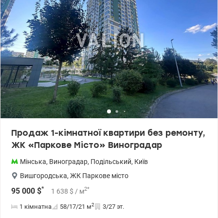
обладнаний високоякісними вбудованими меблями,
виготовленими під замовлення. Освітлювальні прилади
характеризуються приємним і функціональним дизайном. Є
засклена лоджія з освітленням, розеткою, стелажами та
стельовою сушаркою для білизни. Броньовані двері. В квартирі є
підключення до інтернету, супутникове та кабельне ТБ,
лічильники; розподільний щит з автоматами. Поруч: парки,
Сільпо, Леруа Мерлен, Перша дитяча Академія Оболонь, школа
№ 29, Райффайзен Банк Аваль. У дворі вільна парковка.
Транспорт: автобуси 99, 32;тролейбуси 33, 6; маршрутки 472,
537,395, 421, 99; найближче метро - Мінська та Героїв Дніпра.
Ціна: 95500 у.о., 0634007708 Олена, valion.ua/1100435
Продаж 1-кімнатної квартири без ремонту,
ЖК «Паркове Місто» Виноградар
Мінська
,
Виноградар
,
Подільський
,
Київ
Вишгородська
,
ЖК Паркове місто
*
2
*
95 000
$
1 638
$
/ м
2
1 кімнатна
58/17/21
м
3/27 эт.