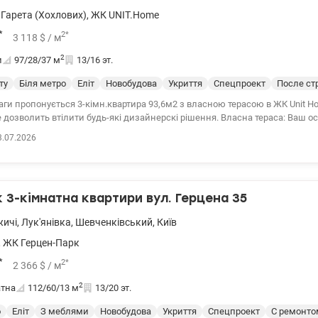
Гарета (Хохлових)
,
ЖК UNIT.Home
*
2
*
3 118
$
/ м
2
и
97/28/37
м
13/16 эт.
ту
Біля метро
Еліт
Новобудова
Укриття
Спецпроект
После ст
аги пропонується 3-кімн.квартира 93,6м2 з власною терасою в ЖК Unit H
е дозволить втілити будь-які дизайнерскі рішення. Власна тераса: Ваш ос
еальне місце для лаунж-зони, ранкової кави або вечірніх зустрічей з вид
3.07.2026
ий район столиці. Локація майбутнього: UNIT.Home це не просто ЖК, це 
івнем безпеки (патрулювання, біометричні дані), власною школою, фіт
«двір без авто». Інвестиційний потенціал: Квартири з такими характер
 collectible real estate. Їх кількість обмежена, вони найповільніше втрачаю
3-кімнатна квартири вул. Герцена 35
кий попит серед орендарів та покупців преміум-сегменту. Запрошуємо н
штаб на власні очі. Це простір, який підкреслює ваш статус. В наявності
жичі
,
Лук'янівка
,
Шевченківський
,
Київ
та кладовка. Ціна 304000 у.о. Андрій 0673205847 valion/1151424
,
ЖК Герцен-Парк
*
2
*
2 366
$
/ м
2
атна
112/60/13
м
13/20 эт.
о
Еліт
З меблями
Новобудова
Укриття
Спецпроект
С ремонто