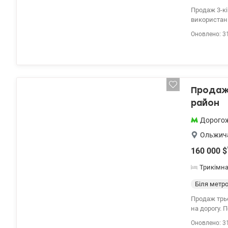
Продаж 3-кі
використанн
вітальні ти
Оновлено: 3
утеплена з 
дійсно висо
гардеробні 
найкращих ф
можливість 
Продаж 
район
Дорого
Ольжич
160 000
$
Трикімн
Біля метр
Продаж трьо
на дорогу. Поруч
Valion.ua/1
Оновлено: 3