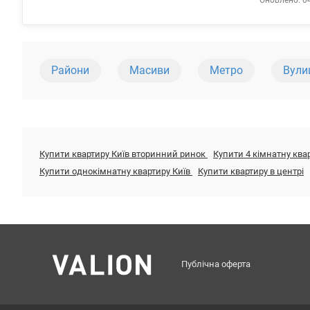
Оновлено: 0
загальною п
ремонт : за
вікна на ме
Чудова інфр
Прекрасна т
Райони
Масиви
Метро
Вули
Купити квартиру Київ вторинний ринок
Купити 4 кімнатну ква
Купити однокімнатну квартиру Київ
Купити квартиру в центрі
Публічна оферта