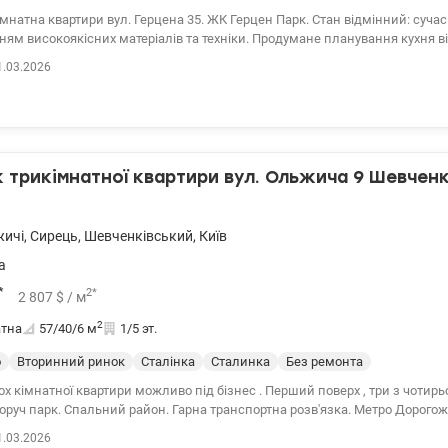
мнатна квартири вул. Герцена 35. ЖК Герцен Парк. Стан відмінний: суча
ям високоякісних матеріалів та техніки. Продумане планування кухня ві
хими розсувними дверима, спальня має свій великий санвузол, дитяча 
1.03.2026
заміною вікон; вітальня захищена з усіх сторін що робить її найбезпечн
кий рівень безпеки та комфорту під час повітряних тривог. 2 балкони, 3 с
кімнати, окрема гладильна. Повністю мебльована, меблі в чудовому стан
урнітур. Приємний вид на парк із дитячої кімнати та спальні. Підземний
придбати 2 паркомісця. 044 200 10 80 valion.ua/1141511
трикімнатної квартири вул. Ольжича 9 Шевченк
жичі
,
Сирець
,
Шевченківський
,
Київ
а
*
2
*
2 807
$
/ м
2
атна
57/40/6
м
1/5 эт.
о
Вторинний ринок
Сталінка
Сталинка
Без ремонта
х кімнатної квартири можливо під бізнес . Перший поверх , три з чотирь
 парк. Спальний район. Гарна транспортна розв'язка. Метро Дорогожичі 044 200 10 80
139270
1.03.2026