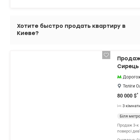
Хотите быстро продать квартиру в
Киеве?
Продаж 
Сирець
Дорого
Теліги 
*
80 000
$
3 кімнат
Біля метр
Продаж 3-к 
поверсі дев
площа склад