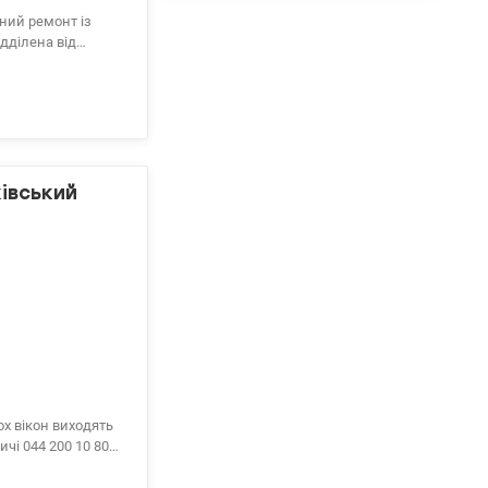
сний ремонт із
дділена від
кімната додаткова
ішим місцем. Це
анвузли, 2
і та мають одну з
 паркінг,
івський
ох вікон виходять