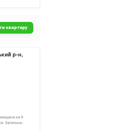
ти квартиру
ький р-н,
озміщена на 9
рх. Загальна
а балкони