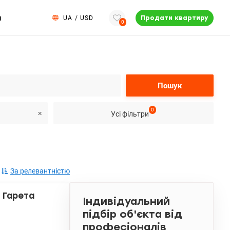
и
UA
/
USD
Продати квартиру
0
Пошук
0
Усі фільтри
За релевантністю
 Гарета
Індивідуальний
підбір об'єкта від
професіоналів