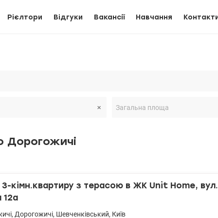
Рієлтори
Відгуки
Вакансії
Навчання
Контакт
о Дорогожичі
3-кімн.квартиру з терасою в ЖК Unit Home, вул.
 12а
жичі
,
Дорогожичі
,
Шевченківський
,
Київ