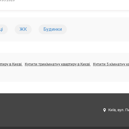
4.05.2026
лощею 10,5 кв.м. Планування роздільне тристороннє, світла, тепла, сух
мінені усі труби, лічильники води, двохзонний лічильник електроенергії,
талопластикові, зроблені відкоси, шпаклювання стін. Квартира видова - н
аструктура - магазини, школи, садочки, аптеки, медичні заклади, парки 
ранспортна роз'язка, метро Дорогожичі, Сирець у пішохідному доступі, 
ці
ЖК
Будинки
зупинка тролейбусів і маршруток. 044 200 10 80 valion.ua/1088174
ртиру в Києві
Купити трикімнатну квартиру в Києві
Купити 5 кімнатну к
Київ, вул. П