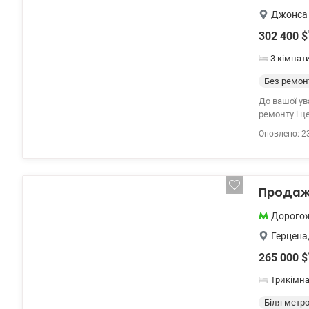
Джонса 
302 400
$
3 кімнат
Без ремон
До вашої ув
ремонту і ц
простір. Ід
Оновлено: 2
технологічн
найвищим р
концепцією 
до категорії
Продаж 
мають висо
відчути мас
Дорого
паркомісце 
Герцена
265 000
$
Трикімн
Біля метр