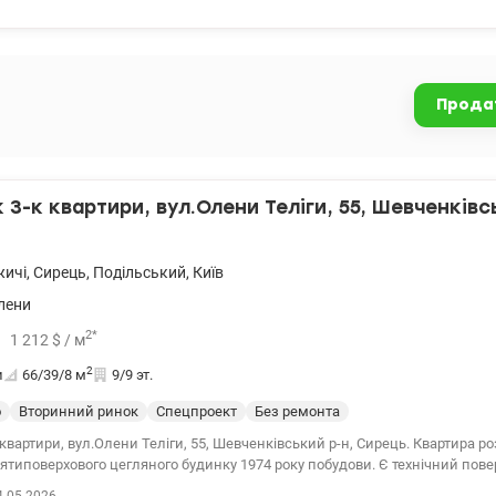
Прода
3-к квартири, вул.Олени Теліги, 55, Шевченківс
жичі
,
Сирець
,
Подільський
,
Київ
Олени
2
*
1 212
$
/ м
2
и
66/39/8
м
9/9 эт.
о
Вторинний ринок
Спецпроект
Без ремонта
квартири, вул.Олени Теліги, 55, Шевченківський р-н, Сирець. Квартира р
'ятиповерхового цегляного будинку 1974 року побудови. Є технічний пове
ає 66,4 кв.м, житлова площа 39,2 кв.м, кухня 8 кв.м. У помешканні є дв