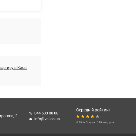
а. Розпочато
 частково замінені
а парк, на місто.
відпочинку.
поряд з будинком
вартиру в Києві
Середній рейтинг
044 503 08 08
ирогова, 2
info@valion.ua
4.89 із 5 зірок. 199 відгуків