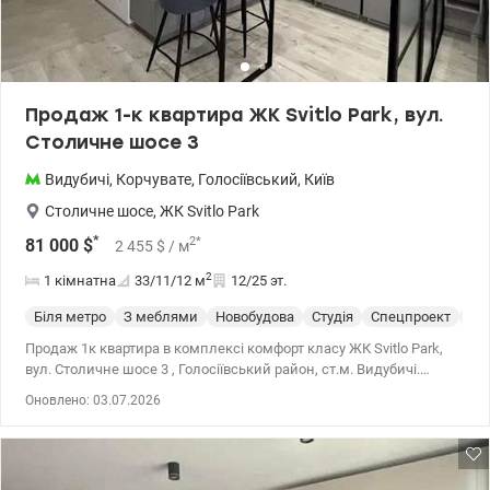
Продаж 1-к квартира ЖК Svitlo Park, вул.
Столичне шосе 3
Видубичі
,
Корчувате
,
Голосіївський
,
Київ
Столичне шосе
,
ЖК Svitlo Park
*
2
*
81 000
$
2 455
$
/ м
2
1 кімнатна
33/11/12
м
12/25 эт.
Біля метро
З меблями
Новобудова
Студія
Спецпроект
С 
Продаж 1к квартира в комплексі комфорт класу ЖК Svitlo Park,
вул. Столичне шосе 3 , ​​Голосіївський район, ст.м. Видубичі.
Розташована на 12 поверсі 23 поверхового будинку. Будинок 3.
Оновлено: 03.07.2026
Будинок збудований за монолітно-каркасною технологією. Стіни
– газоблок. Утеплення – мінеральна вата 50мм. Висота стель –
2.7м. Встановлено 5-ти камерний металопластиковий профіль
REHAU, 2-х камерний енергозберігаючий склопакет. Чудовий