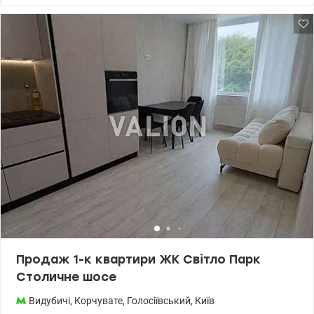
забезпечує затишок), тому гарний краєвид на мальовничі
холми. Квартира без ремонту. ЖК «Світлопарк» має розвинену
інфраструктуру: закрита територія, охорона, сучасні дитячі та
спортивні майданчики, зручну транспортну розв’язку, поруч
магазини та кафе 044 200 10 80 Valion.ua/1146360
Продаж 1-к квартири ЖК Світло Парк
Столичне шосе
Видубичі
,
Корчувате
,
Голосіївський
,
Київ