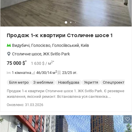
Продаж 1-к квартири Столичне шосе 1
Видубичі
,
Голосієво
,
Голосіївський
,
Київ
Столичне шосе
,
ЖК Svitlo Park
*
2
*
75 000
$
1 630
$
/ м
2
1 кімнатна
46/30/14
м
23/25 эт.
Біля метро
З меблями
Новобудова
Укриття
Спецпроект
С
Продаж 1-к квартири Столичне шосе 1. ЖК Svitlo Park. Є резеврне
живлення, якісний ремонт. Встановлена уся сантехніка.
Квартира не мебльована. До м. Видубичі 15 хвилин пішки. 044
Оновлено: 31.03.2026
200 10 80 valion.ua/1144813