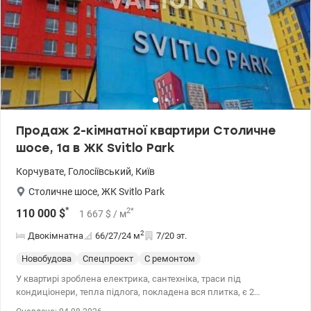
відпочинку, фонтан, спортивні майданчики, тренажери,
магазини, кафе, банкомати, салон краси, нова пошта. Поруч із
комплексом знаходяться зупинки громадського транспорту. До
метро Видубичі 10-15 хвилин пішки. Ціна 88 000 у.о. Без комісії
для покупця. Телефонуйте. Записуйтесь на перегляд. Олександр
Зайцев 0990100903, 0972910726 valion.ua/1148731
Продаж 2-кімнатної квартири Столичне
шосе, 1а в ЖК Svitlo Park
Корчувате
,
Голосіївський
,
Київ
Столичне шосе
,
ЖК Svitlo Park
*
2
*
110 000
$
1 667
$
/ м
2
Двокімнатна
66/27/24
м
7/20 эт.
Новобудова
Спецпроект
С ремонтом
У квартирі зроблена електрика, сантехніка, траси під
кондиціонери, тепла підлога, покладена вся плитка, є 2
повноцінні санвузли. Стіни підготовлені під поклейку шпалер.