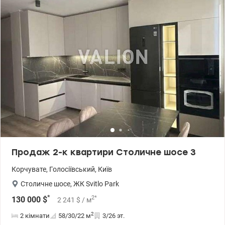
ремонт. Натяжні стелі, кухня-студіо, є абсолютно вся вбудована
техніка, с/в з душовою стінкою , хороша сантехніка, потужний
кондиціонер, телевізор, бойлер на 80л.. З меблями. Відмінне
розташування. Метро Видубичі - 900м (10 хвилин пішки). 5
хвилин до Ботанічного саду, 8 хвилин до ТРЦ Ocean Plaza, 7
хвилин – до ТРЦ ART Mall – на авто. Після завершення
будівництва комплексу в пішій доступності будуть: - зупинка
громадського транспорту; - спортклуб із басейном; - зони
відпочинку та барбекю; - алеї з лаунж-зонами; - бігові та
велодоріжки; - кімнати для велосипедів; - спортивні та ігрові
майданчики; - супермаркет; - лікарня; - підземний та гостьовий
паркінги; - відділення банків; - салони краси та багато іншого.
044 200 10 80 valion.ua/1151514
Продаж 2-к квартири Столичне шосе 3
Корчувате
,
Голосіївський
,
Київ
Столичне шосе
,
ЖК Svitlo Park
*
2
*
130 000
$
2 241
$
/ м
2
2 кімнати
58/30/22
м
3/26 эт.