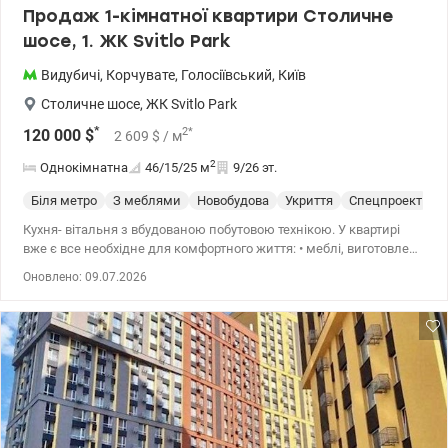
Продаж 1-кімнатної квартири Столичне
шосе, 1. ЖК Svitlo Park
Видубичі
,
Корчувате
,
Голосіївський
,
Київ
Столичне шосе
,
ЖК Svitlo Park
*
2
*
120 000
$
2 609
$
/ м
2
Однокімнатна
46/15/25
м
9/26 эт.
Біля метро
З меблями
Новобудова
Укриття
Спецпроект
С
Кухня- вітальня з вбудованою побутовою технікою. У квартирі
вже є все необхідне для комфортного життя: • меблі, виготовлені
на замовлення; • вбудована побутова техніка; • великий
Оновлено: 09.07.2026
розкладний диван 250×160 см; • Smart TV 55”; • тепла підлога
всюди, де покладена плитка; • два кондиціонери; • тропічний
душ; • двері прихованого монтажу; • швидкісний
оптоволоконний інтернет, який працює навіть під час
відключень електроенергії; • окреме місце для робота-пилососа.
ЖК Svitlo Park — сучасний комплекс із закритою територією,
охороною, відеоспостереженням, підземним паркінгом,
генератором та розвиненою інфраструктурою. Поруч
супермаркети, кафе, школи, дитячі садки, парк, банки та все