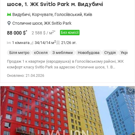
шосе, 1. ЖК Svitlo Park м. Видубичі
Видубичі
,
Корчувате
,
Голосіївський
,
Київ
Столичне шосе
,
ЖК Svitlo Park
*
2
*
88 000
$
2 588
$
/ м
Без комісії
2
1 кімната
34/14/14
м
21/26 эт.
Біля метро
єОселя
З меблями
Новобудова
Студія
Укриття
Продаж 1 к квартири (євродвушка) в Голосіївському районі, ЖК
комфорт класу Svitlo Park за адресою Столичне шосе, 1. В
будинку є резервне живлення, тому без світла працює ліфт,
Оновлено: 21.04.2026
опалення, інтернет і є вода. Квартира розташована на 21 поверсі
26-поверхового утепленого будинку. Загальна площа 34 кв.м.,
кухня-студія, панорамні вікна, видова. Виконаний якісний
ремонт. В квартири є меблі та необхідна техніка (кондиціонер,
Smart TV, пральна машина, духова шафа, варильна поверхня,
холодильник, бойлер, витяжка). Стоять лічильники на
опалення, воду та электрику. В будинку є бомбосховище.
Комплекс із закритою територією та власною інфраструктурою,
камерами відеоспостереження, гостьовим та підземним
паркінгом. На території знаходяться: дитячі майданчики, зони