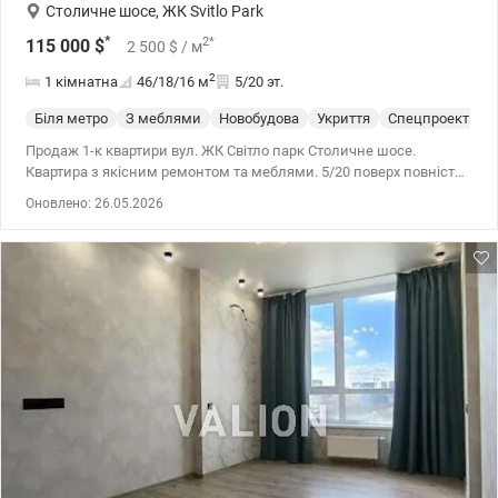
Столичне шосе
,
ЖК Svitlo Park
*
2
*
115 000
$
2 500
$
/ м
2
1 кімнатна
46/18/16
м
5/20 эт.
Біля метро
З меблями
Новобудова
Укриття
Спецпроект
С
Продаж 1-к квартири вул. ЖК Світло парк Столичне шосе.
Квартира з якісним ремонтом та меблями. 5/20 поверх повністю
укомплектована всім необхідним. Гарний район. Розвинена
Оновлено: 26.05.2026
інфраструктура. Метро Видубичі 10 хвилин пішки. 044 200 10 80
Valion.ua/1144819