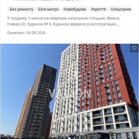
Без ремонту
Біля метро
Новобудова
Укриття
Спецпроект
У продажу 1-кімнатна квартира загальною площею 46кв.м,
поверх 20, будинок № 6. Будинок введено в експлуатацію,
документи на право власності. ЖК Svitlo Park знаходиться в
Оновлено: 06.08.2026
Голосіїсвькому районі Києва. Адреса: Столичне шосе 5а. До
метро Видубичі 10 хвилин пішки. До центру міста 15 хвилин на
авто. В комплексі безпечно: територія закрита, вхід по чіпах,
цілодобова охорона, відеонагляд, консьєрж у кожному
парадному. На території комплексу є продуктові магазини, кафе,
аптека, дитячі майданчики, підземний та гостьовий паркінг.
т.044 200 10 80 Valion.ua/1103736