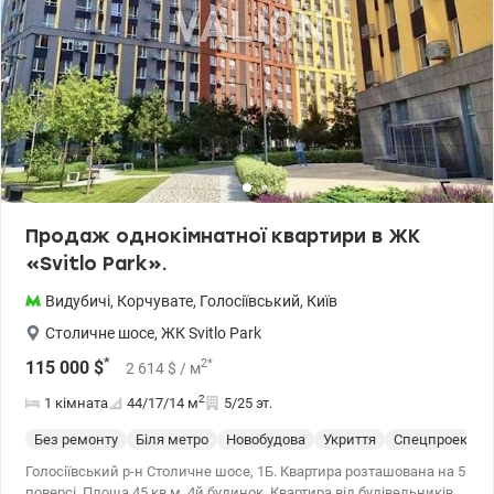
необхідне для комфортного життя.
Продаж однокімнатної квартири в ЖК
«Svitlo Park».
Видубичі
,
Корчувате
,
Голосіївський
,
Київ
Столичне шосе
,
ЖК Svitlo Park
*
2
*
115 000
$
2 614
$
/ м
2
1 кімната
44/17/14
м
5/25 эт.
Без ремонту
Біля метро
Новобудова
Укриття
Спецпроект
Голосіївський р-н Столичне шосе, 1Б. Квартира розташована на 5
поверсі. Площа 45 кв.м. 4й будинок. Квартира від будівельників