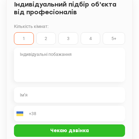
Індивідуальний підбір об'єкта
від професіоналів
Кількість кімнат:
1
2
3
4
5+