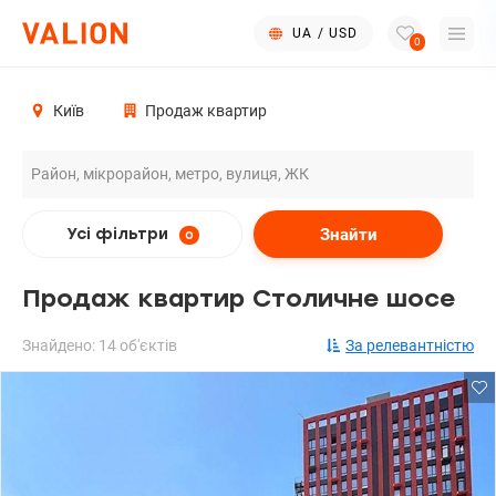
UA
/
USD
0
Київ
Продаж квартир
Знайти
Усі фільтри
0
Продаж квартир Столичне шосе
Знайдено: 14 об'єктів
За релевантністю