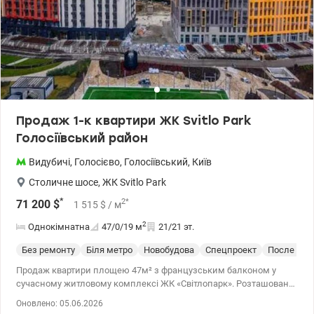
Продаж 1-к квартири ЖК Svitlo Park
Голосіївський район
Видубичі
,
Голосієво
,
Голосіївський
,
Київ
Столичне шосе
,
ЖК Svitlo Park
*
2
*
71 200
$
1 515
$
/ м
2
Однокімнатна
47/0/19
м
21/21 эт.
Без ремонту
Біля метро
Новобудова
Спецпроект
После стр
Продаж квартири площею 47м² з французським балконом у
сучасному житловому комплексі ЖК «Світлопарк». Розташована
на 21 поверсі з 21, вікна виходять у двір, що забезпечує тишу та
Оновлено: 05.06.2026
комфорт. Перед вікнами низька забудова(10 поверхів-