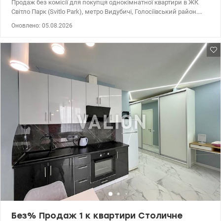
Продаж без комісії для покупця однокімнатної квартири в ЖК
Світло Парк (Svitlo Park), метро Видубичі, Голосіївський район.
Квартира загальною площею 28,73м2 на 13 поверсі, будинок 7,
Оновлено: 05.08.2026
секція 1, фінальна стадія будівництва (орієнтовно сдача в
експлуатацію літо 2026 року). Квартира в стані від забудовника.
Вид з вікна в середину комплексу. Територія ЖК закрита та
охороняється. На території є великий зелений парк-двір, затишні
алеї з лаунж-зонами, а також різноманітні майданчики.
Підземний паркінг і наземний паркінг. 15 хвилин пішки до
станції метро Видубичі. Перепоступку сплачує продавець. Без
комісії для покупця! За подробицями дзвоніть або пишіть. Ціна
43 000 у.о. valion.ua/1149118 Яна 096 914 96 44
Без% Продаж 1 к квартири Столичне