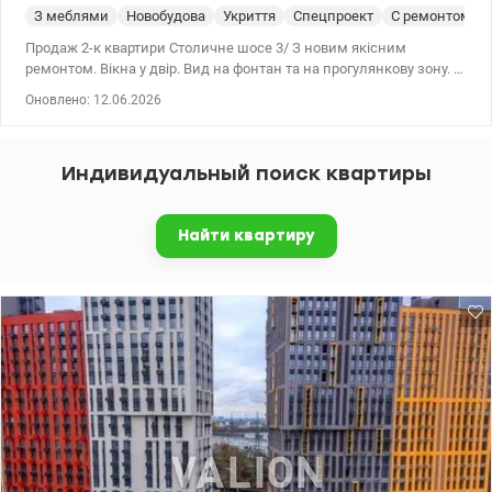
З меблями
Новобудова
Укриття
Спецпроект
С ремонтом
Продаж 2-к квартири Столичне шосе 3/ З новим якісним
ремонтом. Вікна у двір. Вид на фонтан та на прогулянкову зону. В
квартирі встановлена вся побутова техніка та меблі, також є
Оновлено: 12.06.2026
тепла підлога. Закрита територія з охороною 24/7 та доступом по
картках, що забезпечує безпеку та приватність. 044 200 10 80
valion.ua/1149922
Индивидуальный поиск квартиры
Найти квартиру