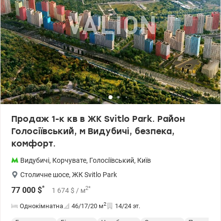
доступності). т.044 200 10 80 Valion.ua/1065475
Продаж 1-к кв в ЖК Svitlo Park. Район
Голосіївський, м Видубичі, безпека,
комфорт.
Видубичі
,
Корчувате
,
Голосіївський
,
Київ
Столичне шосе
,
ЖК Svitlo Park
*
2
*
77 000
$
1 674
$
/ м
2
Однокімнатна
46/17/20
м
14/24 эт.