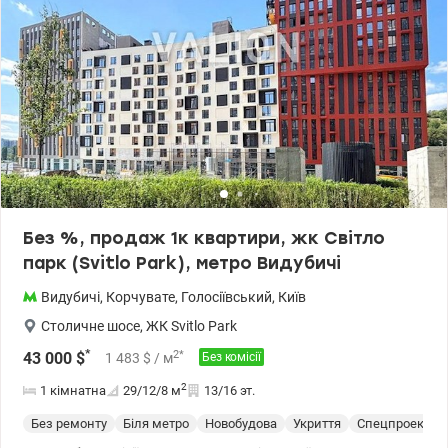
Без %, продаж 1к квартири, жк Світло
парк (Svitlo Park), метро Видубичі
Видубичі
,
Корчувате
,
Голосіївський
,
Київ
Столичне шосе
,
ЖК Svitlo Park
*
2
*
43 000
$
1 483
$
/ м
Без комісії
2
1 кімнатна
29/12/8
м
13/16 эт.
Без ремонту
Біля метро
Новобудова
Укриття
Спецпроект