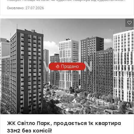
(з обробкою). Гарне розташування ЖК. Закрыта теріторія.
Оновлено: 27.07.2026
Квартира знаходиться за 12 хвилин ходьби від м. Видубичі
(близько 1 км) та 10 хвилин їзди від центру.
Продано
ЖК Світло Парк, продається 1к квартира
33м2 без комісії!