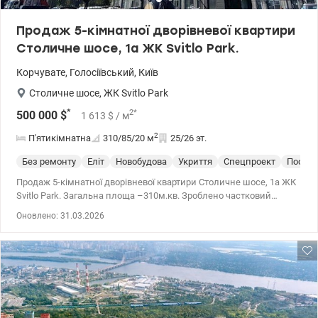
Продаж 5-кімнатної дворівневої квартири
Столичне шосе, 1а ЖК Svitlo Park.
Корчувате
,
Голосіївський
,
Київ
Столичне шосе
,
ЖК Svitlo Park
*
2
*
500 000
$
1 613
$
/ м
2
П'ятикімнатна
310/85/20
м
25/26 эт.
Без ремонту
Еліт
Новобудова
Укриття
Спецпроект
После 
Продаж 5-кімнатної дворівневої квартири Столичне шосе, 1а ЖК
Svitlo Park. Загальна площа –310м.кв. Зроблено частковий
ремонт: чернова штукатурка на першому поверсі, чистова та
Оновлено: 31.03.2026
фарбування на другому, скрізь укладена плитка, встановлена ​​
дерев'яна дубова сходи між поверхами, встановлені всі
інженерні мережі-вода, електрика, інтернет. Помешкання
планувалося під офіс. Панорамні вікна з видом на Столичне
шосе та Печерськ. Закрито територію з ландшафтним дизайном,
фонтанами та лаунж-зонами. На території ЖК: спортзал, дитячі
майданчики, кафе, магазин, перші поверхи комерція, житловий
обладнаний двір. Поруч метро Видубичі (900 метрів у пішій