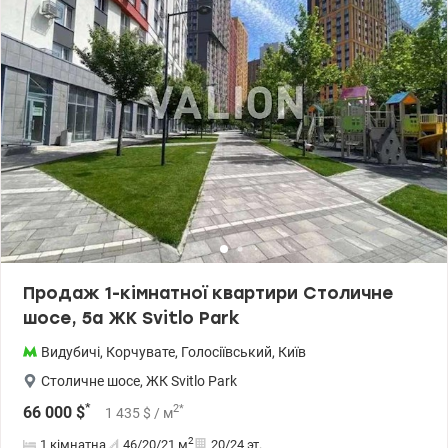
Продаж 1-кімнатної квартири Столичне
шосе, 5а ЖК Svitlo Park
Видубичі
,
Корчувате
,
Голосіївський
,
Київ
Столичне шосе
,
ЖК Svitlo Park
*
2
*
66 000
$
1 435
$
/ м
2
1 кімнатна
46/20/21
м
20/24 эт.