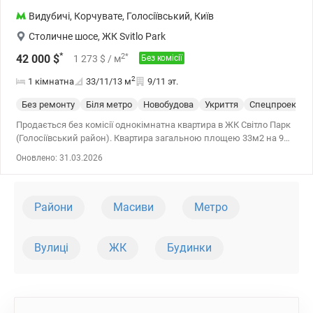
Видубичі
,
Корчувате
,
Голосіївський
,
Київ
Столичне шосе
,
ЖК Svitlo Park
*
2
*
42 000
$
1 273
$
/ м
Без комісії
2
1 кімнатна
33/11/13
м
9/11 эт.
Без ремонту
Біля метро
Новобудова
Укриття
Спецпроект
Продається без комісії однокімнатна квартира в ЖК Світло Парк
(Голосіївський район). Квартира загальною площею 33м2 на 9
поверсі 11 поверхового будинку. Будинок 6. Квартира буде здана
Оновлено: 31.03.2026
зі стяжкою підлоги, заведено воду, електрику, лічильники тепла
та води на поверсі. Швидкісні ліфти Otis, консьєрж сервіс у
кожному будинку, великі гарні лобі. Дуже презентабельні та
сучасні парадні. ЖК закритого типу, внутрішня територія
Райони
Масиви
Метро
доглянута та креативно продумана для зручності всіх мешканців
та гостей комплексу. Будується підземний паркінг, а також
паркінг по периметру комплексу, кафе та ресторани, планується
Вулиці
ЖК
Будинки
будівництво супермаркету. До метро Видубичі 10 хвилин пішки.
Потенційно комплекс цікавий для орендного бізнесу.
valion.ua/1081559