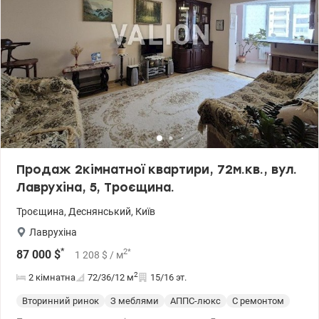
Продаж 2кімнатної квартири, 72м.кв., вул.
Лаврухіна, 5, Троєщина.
Троєщина
,
Деснянський
,
Київ
Лаврухіна
*
2
*
87 000
$
1 208
$
/ м
2
2 кімнатна
72/36/12
м
15/16 эт.
Вторинний ринок
З меблями
АППС-люкс
С ремонтом