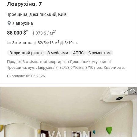
Лаврухіна, 7
Троєщина
,
Деснянський
,
Київ
Лаврухіна
*
2
*
88 000
$
1 073
$
/ м
2
3 кімнатна
82/54/16
м
3/10 эт.
Вторинний ринок
З меблями
АППС
С ремонтом
Продаж 3-х кімнатної квартири, в Деснянському районі,
Троєщина, вул. Лаврухіна 7, 82/53,6/16м2, 3/10 пов., Квартира з
якісним ремонтом (робився для себе), та меблями з
Оновлено: 05.06.2026
натурального дерева, повністю укомплектована меблями та
якісною технікою Bosch, кондиціонер Panasonic все
залишається.Кухня Італійська BERLONI з натурального дуба.
Санвузол – окремо, лоджії утеплені і засклені. Додаткові
металічні двері в тамбур на 3 квартири. Будинок АППС.,
збудований у 1996 році. Повністтю утеплений, в під'їзді замінені
вікна та двері на металопластикові, відеонагляд за входом,
двором та ліфтом. Зручна транспортна розв’язка: поруч зупинки
громадського транспорту . 044 200 10 80 Valion.ua/1143868