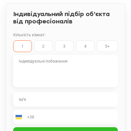
Індивідуальний підбір об'єкта
від професіоналів
Кількість кімнат:
1
2
3
4
5+