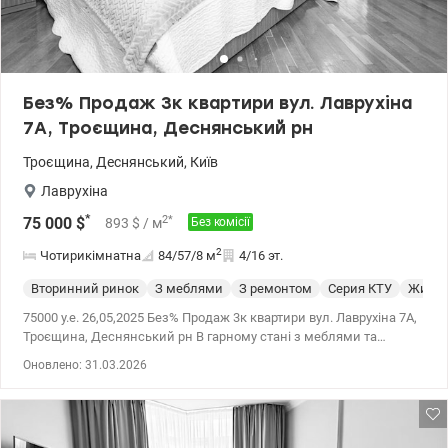
Без% Продаж 3к квартири вул. Лаврухіна
7А, Троєщина, Деснянський рн
Троєщина
,
Деснянський
,
Київ
Лаврухіна
*
2
*
75 000
$
893
$
/ м
Без комісії
2
Чотирикімнатна
84/57/8
м
4/16 эт.
Вторинний ринок
З меблями
З ремонтом
Серия КТУ
Жилое
75000 у.е. 26,05,2025 Без% Продаж 3к квартири вул. Лаврухіна 7А,
Троєщина, Деснянський рн В гарному стані з меблями та
технікою, готової до проживання. Розташована у чудовому місці
Оновлено: 31.03.2026
з розвиненою інфраструктурою. Простора з унікальним
плануванням. Площа 84,35 / 57 / 8,3 кв 2 роздільні кімнати 11,17
та 12,31 кв Хол- вітальня 12,69 з додатковою зоною відпочинку
10,8 кв Суміжній санвузол 4,36 кв (ванна та душова) Три