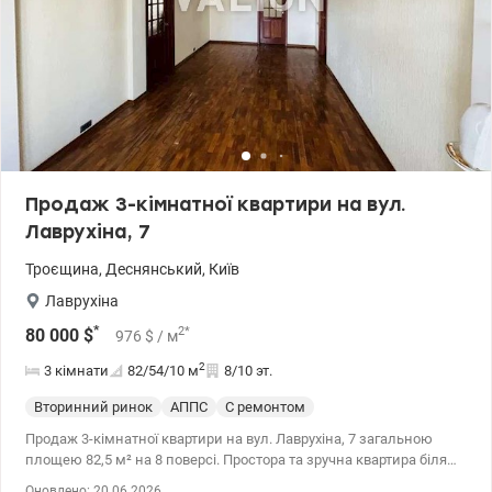
Продаж 3-кімнатної квартири на вул.
Лаврухіна, 7
Троєщина
,
Деснянський
,
Київ
Лаврухіна
*
2
*
80 000
$
976
$
/ м
2
3 кімнати
82/54/10
м
8/10 эт.
Вторинний ринок
АППС
С ремонтом
Продаж 3-кімнатної квартири на вул. Лаврухіна, 7 загальною
площею 82,5 м² на 8 поверсі. Простора та зручна квартира біля
ТРЦ «РайON». Якісний ремонт, потрібна косметика в одній
Оновлено: 20.06.2026