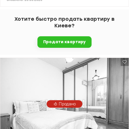
кімнаті шпалери + паркет. Бойлер, кондиціонер, посудомийна,
джакузі. Тепла підлога на лоджії. Поруч усе необхідне: ТРЦ,
транспорт, школа, садок.
Хотите быстро продать квартиру в
Киеве?
Продати квартиру
Продано