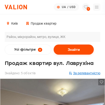
UA
/
USD
0
Київ
Продаж квартир
Знайти
Усі фільтри
0
Продаж квартир вул. Лаврухіна
Знайдено: 5 об'єктів
За релевантністю