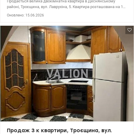
Продається велика двокімнатна квартира в Деснянському
районі, Троєщина, вул. Лаврухіна, 5. Квартира розташована на 15
поверсі 16типоверхового будинку 2005 року. Площа квартири
Оновлено: 15.06.2026
72/36/12м.кв. Висота стелі 2,75м. Кімнати окремі, санвузол
роздільний. Дві великі засклені лоджії. Одна лоджія об'єднана з
кімнатою, і на цю лоджію винесений кухонний блок.Таким
чином квартира складається з двох окремих кімнат ( 11,8 і
18м.кв.) і великої (майже 25м.кв.) кухні-вітальні. В квартирі
виконано якісний ремонт. Проведений інтернет, встановлена
сигналізація. Побутова техніка і частково меблі залишаються
новому власнику. Закритий тамбур на три квартири, порядні
сусіди. Охайний під'їзд, два ліфти після капремонту.
Впорядкована прибудинкова територія. Розвинена
інфраструктура: ТРЦ Район, Сільпо, АТБ, школи, дитячі садочки,
дитячі і спортивні майданчики, поліклініка, стоматологія,
аптеки, кафе і ресторани. Зручна транспортна розв'язка. Ціна
87000 у.о. (093) 939-77-45, (097) 939-77-45 Ніна. valion.ua/1152039
Продаж 3 к квартири, Троєщина, вул.