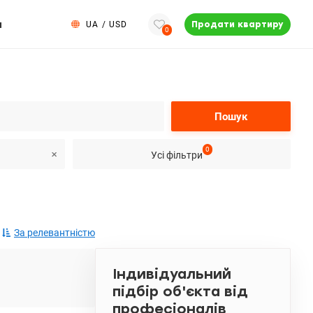
и
UA
/
USD
Продати квартиру
0
Пошук
0
Усі фільтри
За релевантністю
Індивідуальний
підбір об'єкта від
професіоналів