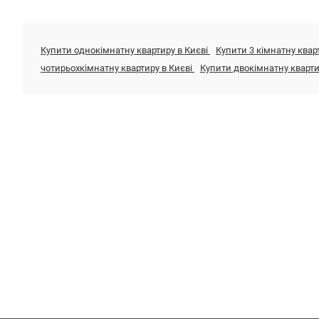
Купити однокімнатну квартиру в Києві
Купити 3 кімнатну квар
чотирьохкімнатну квартиру в Києві
Купити двокімнатну кварти