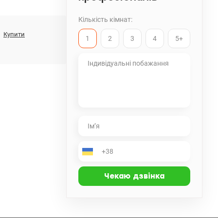
Кількість кімнат:
Купити
1
2
3
4
5+