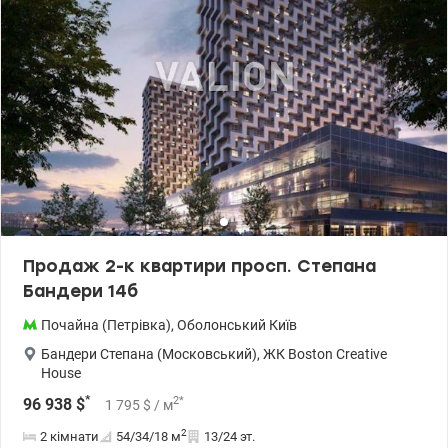
Продаж 2-к квартири просп. Степана
Бандери 14б
Почайна (Петрівка)
,
Оболонський
Київ
Бандери Степана (Московський)
,
ЖК Boston Creative
House
*
2
*
96 938
$
1 795
$
/ м
2
2 кімнати
54/34/18
м
13/24 эт.