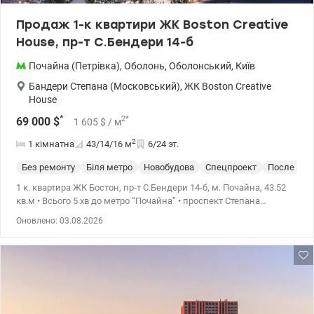
Продаж 1-к квартири ЖК Boston Creative
House, пр-т С.Бендери 14-б
Почайна (Петрівка)
,
Оболонь
,
Оболонський
,
Київ
Бандери Степана (Московський)
,
ЖК Boston Creative
House
*
2
*
69 000
$
1 605
$
/ м
2
1 кімнатна
43/14/16
м
6/24 эт.
Без ремонту
Біля метро
Новобудова
Спецпроект
После стр
1 к. квартира ЖК Бостон, пр-т С.Бендери 14-б, м. Почайна, 43.52
кв.м • Всього 5 хв до метро “Почайна” • проспект Степана
Бандери, 14б • Поруч ТРЦ, кафе, бізнес-центри та парк.. ЖК
Оновлено: 03.08.2026
Boston Creative House – концепція «all in»:«працюй, відпочивай,
живи» 044 200 10 80 Valion.ua/1142360