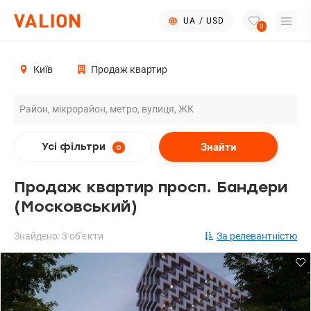
UA
/
USD
0
Київ
Продаж квартир
Знайти
Усі фільтри
0
Продаж квартир просп. Бандери
(Московський)
Знайдено: 3 об'єкти
За релевантністю