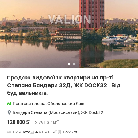
Продаж видової 1к квартири на пр-ті
Степана Бандери 32Д, ЖК DOCK32 . Від
будівельників.
Поштова площа
,
Оболонський
Київ
Бандери Степана (Московський)
,
ЖК Dock32
*
2
*
120 000
$
2 791
$
/ м
2
1 кімната
43/15/16
м
17/26 эт.