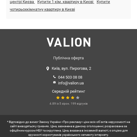
центрі Києва
Купити 1 кім. квартиру в Києві
Купити
чотирьохкімнатну квартиру в Києві
Публічна оферта
Київ, вул. Пирогова, 2
044 503 08 08
info@valion.ua
Середній рейтинг
4.89 із 5 зірок. 199 відгуків
* Відповідно до вимог Закону України «Про рекламу» ціни всіх об'єктів нерухомості на
сайті виводяться у гривнях. Ціна, зазначена в даному оголошенні, розрахована за
офіційним курсом НБУ та округлена. Ціна, вказана в іноземній валюті, є опцією для
зручності користувачів українського сегменту інтернету.