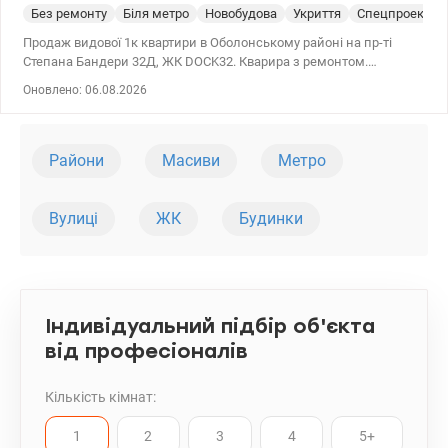
Без ремонту
Біля метро
Новобудова
Укриття
Спецпроект
Продаж видової 1к квартири в Оболонському районі на пр-ті
Степана Бандери 32Д, ЖК DOCK32. Кварира з ремонтом.
Загальна площа 43м2, жила 15,14м2, площа кухні 16,4м2. ЖК
Оновлено: 06.08.2026
DOCK32 виконаний в індустріальному стилі, розташований біля
річки Дніпро та поряд з Подолом. З вікон відкривається чудовий
краєвид на Дніпро, мости та транспортні магістралі. У пішій
доступності ТРЦ Блокбастер та парк Наталка. У ЖК закритий
Райони
Масиви
Метро
внутрішній двір з дитячим майданчиком та зоною відпочинку,
паркінг у 3 рівні. т.044 200 10 80 Valion.ua/1098256
Вулиці
ЖК
Будинки
Індивідуальний підбір об'єкта
від професіоналів
Кількість кімнат:
1
2
3
4
5+