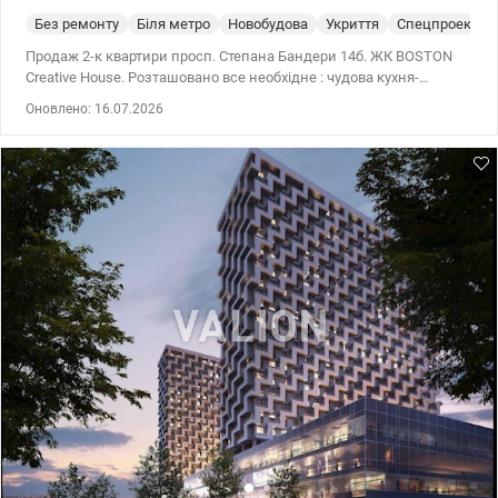
Без ремонту
Біля метро
Новобудова
Укриття
Спецпроект
Продаж 2-к квартири просп. Степана Бандери 14б. ЖК BOSTON
Creative House. Розташовано все необхідне : чудова кухня-
вітальня, 2 повноцінні спальні, та великий санвузол. Будинок
Оновлено: 16.07.2026
наразі проходить процедуру введення в експлуатацію . Локація:
Лише 5 хвилин пішки до метро «Почайна». 044 200 10 80
valion.ua/1151571