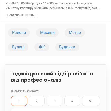
УГОДА 15.06.2020р. Ціна 112000 у.о. Без комісії. Продам 2-
кімнатну квартиру зі свіжим ремонтом в ЖК Республіка, вул.
Теремківська, 4а. Ремонт робили собі. Стіни під фарбування,
Оновлено: 31.03.2026
підвісні стелі, на підлозі у кімнатах паркетна дошка, коридор та
кухня – іспанська плитка. Меблі виготовлені на замовлення.
Лоджія засклена. Подвійні вхідні двері. На поверсі та по всьому
комплексу відеоспостереження з можливістю переглянути в
Райони
Масиви
Метро
реальному часі кожну камеру. Перша черга – ближня до метро
Теремки. ЖК Республіка - сучасний малоповерховий комплекс з
концепцією місто в місті - потрапивши до нього, вам захочеться
Вулиці
ЖК
Будинки
залишитися тут. Valion.ua/964491
Індивідуальний підбір об'єкта
від професіоналів
Кількість кімнат:
1
2
3
4
5+