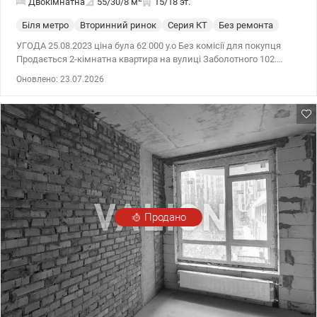
Двокімнатна
55/30/8
м
15/18 эт.
Біля метро
Вторинний ринок
Серия КТ
Без ремонта
УГОДА 25.08.2023 ціна була 62 000 у.о Без комісії для покупця
Продається 2-кімнатна квартира на вулиці Заболотного 102.
Розташована на 15-му поверсі з 18. Загальною площею 55,4 м²,
Оновлено: 23.07.2026
житлова 30,3 м², кухня 8,4 м². Серія КТ, 1989 року, висота 2,65
метра. Двір знаходиться в глибині від дороги, дитячий
майданчики, є місця для парковки. Ідеальна інфраструктура,
зелений район. Тамбур на 3 квартири з окремими дверима. До
торгівельного центру «Магелан» — 450 м, «METRO» — 3 км,
«Епіцентр» — 2,3 км, ТРЦ «Respublika Park» — 1,7 км. В пішій
доступності від будинку ринок, відділення нової пошти, 2 школи,
3 дитячі садочки, бювет, парк «Теремки», «Голосіївський»,
«Іподром», «ВДНГ». До станції метро «Теремки» — 700 метрів.
Квартира в стані під ремонт.
Продано