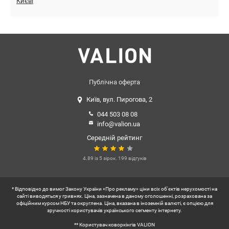
Києві
Публічна оферта
Київ, вул. Пирогова, 2
044 503 08 08
info@valion.ua
Середній рейтинг
4.89 із 5 зірок. 199 відгуків
* Відповідно до вимог Закону України «Про рекламу» ціни всіх об'єктів нерухомості на
сайті виводяться у гривнях. Ціна, зазначена в даному оголошенні, розрахована за
офіційним курсом НБУ та округлена. Ціна, вказана в іноземній валюті, є опцією для
зручності користувачів українського сегменту інтернету.
** Користувач коворкінгів VALION