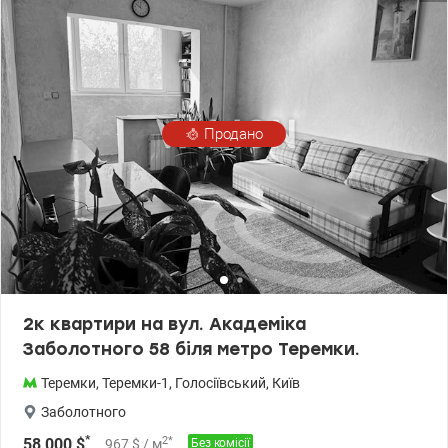
прав в офісі забудовника, комісію за відступлення прав сплачує
Продавець. Власник в Україні. Відео квартири по окремому
запиту. Окремо продається комора 2,14 кв.м за 3000 у.о.
valion.ua/1128073
Продано
2к квартири на вул. Академіка
Заболотного 58 біля метро Теремки.
Теремки
,
Теремки-1
,
Голосіївський
,
Київ
Заболотного
*
2
*
58 000
$
967
$
/ м
Без комісії