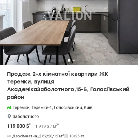
Голосіївський парк,ВДНГ, метро, музей Пирогово, парк розваг
ВДНГ, ТРЦ Магелан, Республика, Ашан. Епіцентр. Зручність і
комфорт: генератор, вихід в паркову зону, свіже повітря,
презентабельна вхідна група, майданчики для розваг і
відпочинку, школа, садочок. Зручна транспортна розв'язка: До
метро – 25 хвилин пішки, зупинка громадського транспорту
знаходиться прямо біля будинку. Можлива купівля за
Держпрограмами. Запрошуємо на перегляд, таких варіантів
квартир обмаль! Ціна 83000 у.о. (099) 941-82-75 Тетяна
valion.ua/1129040
Продаж 2-х кімнатної квартири ЖК
Теремки, вулиця
АкадемікаЗаболотного,15-Б, Голосіївський
район
Теремки
,
Теремки-1
,
Голосіївський
,
Київ
Заболотного
*
2
*
119 000
$
1 919
$
/ м
2
Двокімнатна
62/28/12
м
13/25 эт.