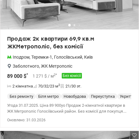
Продаж 2к квартири 69,9 кв.м
ЖКМетрополіс, без комісії
Іподром
,
Теремки-1
,
Голосіївський
,
Київ
Заболотного
,
ЖК Метрополіс
*
2
*
89 000
$
1 271
$
/ м
Без комісії
2
2 кімнатна
70/32/23
м
21/30 эт.
Без ремонту
Біля метро
Новобудова
Переуступка
Укриття
Угода 31.07.2025. Ціна 89 900уо Продаж 2-кімнатної квартири в
ЖК Метрополіс Голосіївський район. Без комісії для покупця.
Загальна площа квартири 69,9 кв.м, житлова – 31,5 кв.м, кухня –
Оновлено: 31.03.2026
вітальня – 22,7 кв.м, поверх 21/34. Квартира знаходиться в
будинку 3, секція 1, стан після будівельників. Будинок вводиться
в експлуатацію у ІІІ кварталі 2025 року. Продаж по відступленню