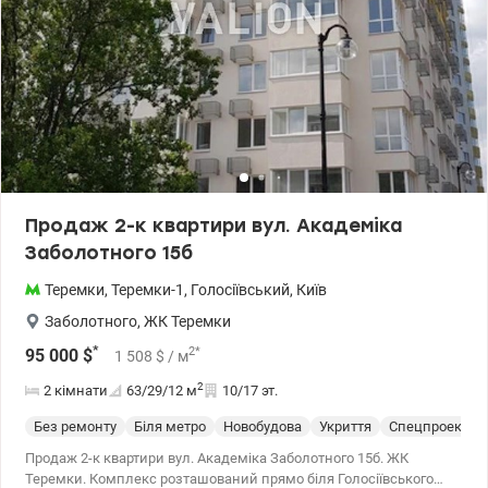
Продаж 2-к квартири вул. Академіка
Заболотного 15б
Теремки
,
Теремки-1
,
Голосіївський
,
Київ
Заболотного
,
ЖК Теремки
*
2
*
95 000
$
1 508
$
/ м
2
2 кімнати
63/29/12
м
10/17 эт.
Без ремонту
Біля метро
Новобудова
Укриття
Спецпроект
Продаж 2-к квартири вул. Академіка Заболотного 15б. ЖК
Теремки. Комплекс розташований прямо біля Голосіївського