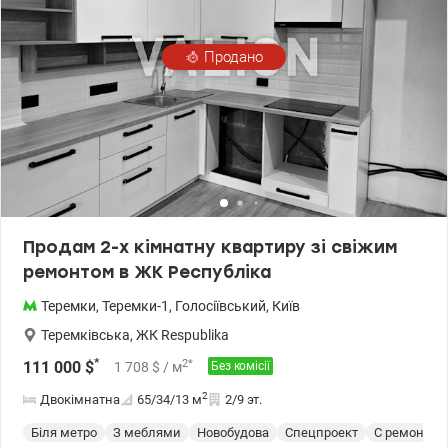
Продано
Продам 2-х кімнатну квартиру зі свіжим
ремонтом в ЖК Республіка
Теремки
,
Теремки-1
,
Голосіївський
,
Київ
Теремківська
,
ЖК Respublika
*
2
*
111 000
$
1 708
$
/ м
Без комісії
2
Двокімнатна
65/34/13
м
2/9 эт.
Біля метро
З меблями
Новобудова
Спецпроект
С ремонтом