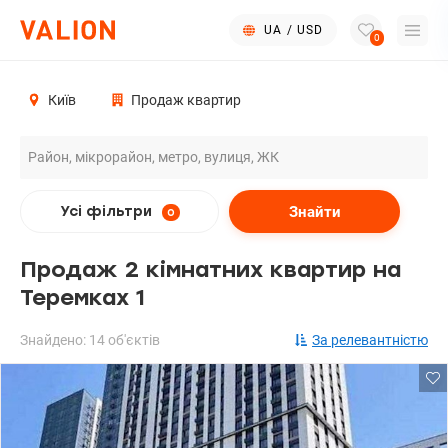
UA
/
USD
0
Київ
Продаж квартир
Знайти
Усі фільтри
0
Продаж 2 кімнатних квартир на
Теремках 1
Знайдено: 14 об'єктів
За релевантністю