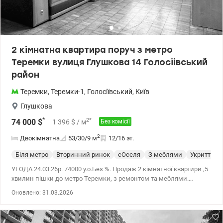
пішки. Великий досвід допомоги при купівлі квартир за
державними програмами, безготівковий розрахунок 1)
Держмолодь, Єоселя (Є-оселя), Євідновлення, Сертифікат 2)
Житло для ВПО та військових (постанова 280 та інше) Ціна 68
000 у.о. Без комісії для покупця. Розглянемо державні програми.
2 кімнатна квартира поруч з метро
Телефонуйте. Записуйтесь на перегляд. Олександр Зайцев
Теремки вулиця Глушкова 14 Голосіівський
0990100903, 0972910726 valion.ua/1145322
район
Теремки
,
Теремки-1
,
Голосіївський
,
Київ
Глушкова
*
2
*
74 000
$
1 396
$
/ м
Без комісії
2
Двокімнатна
53/30/9
м
12/16 эт.
Біля метро
Вторинний ринок
єОселя
З меблями
Укриття
УГОДА 24.03.26р. 74000 у.о.Без %. Продаж 2 кімнатної квартири ,5
хвилин пішки до метро Теремки, з ремонтом та меблями.
Голосіївський район. Квартира знаходиться за адресою вулиця
Оновлено: 31.03.2026
Глушкова 14, 12 поверх 16 поверхового будинку. Загальна площа
58 метрів квадратних (квартира 53 метри+ власний коридор-
гардероб 5 метрів квадратних). Дві окремі кімнати 18 та 12