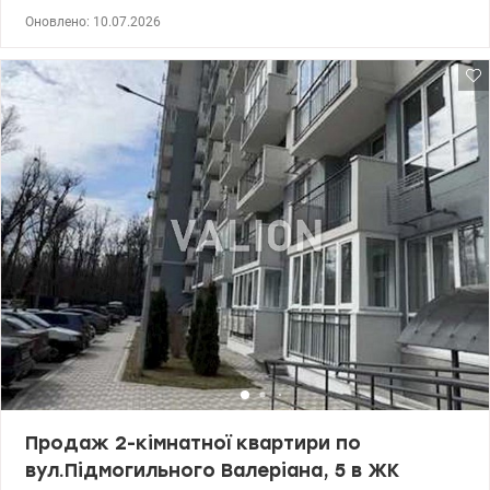
лісу зі своїм парком з дитячими майданчиками, зоною
Оновлено: 10.07.2026
відпочинку, освітленням, охороною, вихід у парк - з території
комплексу, територія, що охороняється, відеоспостереження,
підземний паркінг, супермаркет Новус, вся інфраструктура - на
території комплексу, вже відкрито 2 продуктові магазини, 2
кав'ярні, піцерія. 044 200 10 80 valion.ua/1143595
Продаж 2-кімнатної квартири по
вул.Підмогильного Валеріана, 5 в ЖК