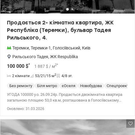
Продається 2- кімнатна квартира, ЖК
Республіка (Теремки), бульвар Тадея
Рильського, 4.
Теремки
,
Теремки-1
,
Голосіївський
,
Київ
Рильського Тадея
,
ЖК Respublika
*
2
*
100 000
$
1 887
$
/ м
2
2 кімнати
53/21/15
м
4/8 эт.
Без ремонту
Біля метро
єОселя
Новобудова
Спецпроект
УГОДА 100000 у.о. 26.09.24р. Продається двокімнатна квартира
загальною площею 53,0 кв.м, розташована в Голосіївському
районі (правий берег), ЖК «Республіка», мікрорайон Теремки-3
Оновлено: 31.03.2026
на бульварі Тадея Рильського, 4. Затишна квартира з
панорамними вікнами знаходиться на комфортному 4-му
поверсі готового 8-поверхового будинку. При вході в квартиру
передбачена зона для зберігання речей, а також вхід в санвузол.
За плануванням має простору кухню-вітальню – 15,3 кв.м., дві