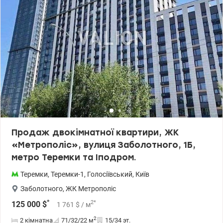
Продаж двокімнатної квартири, ЖК
«Метрополіс», вулиця Заболотного, 1Б,
метро Теремки та Іподром.
Теремки
,
Теремки-1
,
Голосіївський
,
Київ
Заболотного
,
ЖК Метрополіс
*
2
*
125 000
$
1 761
$
/ м
2
2 кімнатна
71/32/22
м
15/34 эт.