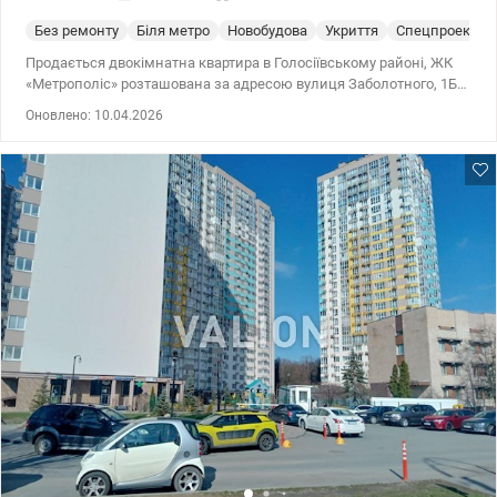
Без ремонту
Біля метро
Новобудова
Укриття
Спецпроект
Продається двокімнатна квартира в Голосіївському районі, ЖК
«Метрополіс» розташована за адресою вулиця Заболотного, 1Б.
Видова квартира загальною площею 70,6 кв.м. знаходиться в
Оновлено: 10.04.2026
новому готовому будинку 2021 року будівництва, 15/34 поверх.
Квартира з панорамним видом на місто, дуже світла та
простора. Зручне функціональне планування: 2 спальні (32,2
м.кв.), кухня-вітальня – 21,6 м.кв., два санвузли. Загальний стан
квартири - від будівельників, є стяжка підлоги, встановлені
алюмінієві рами, бронедвері. Опалення індивідуальне (в
квартирі) – електричний котел. Загальна площа дозволяє
реалізувати будь-який дизайнерський задум. Вже проведено
електропроводку, систему кондиціонування, каналізацію,
встановлено радіатори, передбачено два окремі санвузли та
місце під містку гардеробну. Квартира підготовлена для
чистового оздоблення і стане чудовим стартом для створення
домівки своєї мрії. Сучасний будинок комфорт-класу, монолітно-
каркасної технології будівництва з підвищеною
енергоефективністю, що забезпечує невелику вартість опалення
і високий рівень комфорту. Стіни з червоної цегли. Несучі
конструкції виконані з монолітного залізобетону. Зовнішні стіни
надійно утеплені плитами мінеральної вати. Висота стелі – 3 м.