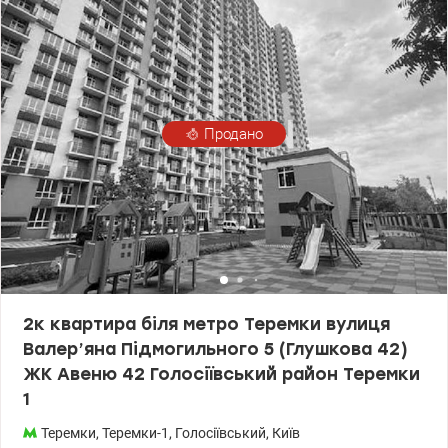
метрів. Окремий санвузол з ванною. Продається з меблями і
технікою: вбудована кухня, холодильник, варильна поверхня,
витяжка, духовка, пралка, бойлер, телевізор, два дивани, 4
великі шафи купе, два письмових столи, обідній стіл та стільці. В
кухні є велика засклена лоджія. Квартира утеплена зовні,
поміняні батареї, нові склопакети, труби. valion.ua/1144150
Продано
2к квартира біля метро Теремки вулиця
Валер’яна Підмогильного 5 (Глушкова 42)
ЖК Авеню 42 Голосіївський район Теремки
1
Теремки
,
Теремки-1
,
Голосіївський
,
Київ