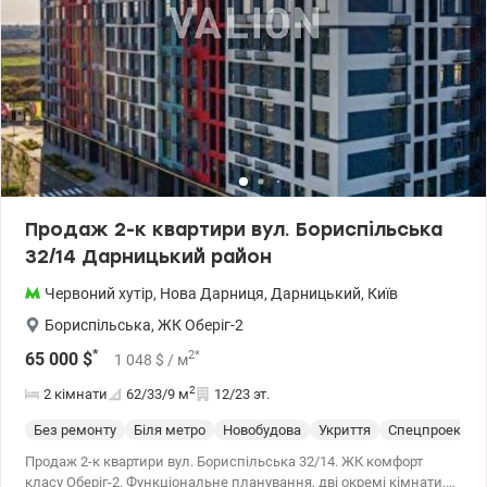
Продаж 2-к квартири вул. Бориспільська
32/14 Дарницький район
Червоний хутір
,
Нова Дарниця
,
Дарницький
,
Київ
Бориспільська
,
ЖК Оберіг-2
*
2
*
65 000
$
1 048
$
/ м
2
2 кімнати
62/33/9
м
12/23 эт.
Без ремонту
Біля метро
Новобудова
Укриття
Спецпроект
Продаж 2-к квартири вул. Бориспільська 32/14. ЖК комфорт
класу Оберіг-2. Функціональне планування, дві окремі кімнати,