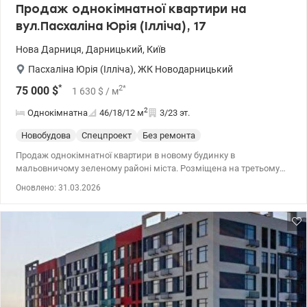
Продаж однокімнатної квартири на
найкраще для своїх мешканців. т.044 200 10 80 Valion.ua/1135811
вул.Пасхаліна Юрія (Ілліча), 17
Нова Дарниця
,
Дарницький
,
Київ
Пасхаліна Юрія (Ілліча)
,
ЖК Новодарницький
*
2
*
75 000
$
1 630
$
/ м
2
Однокімнатна
46/18/12
м
3/23 эт.
Новобудова
Спецпроект
Без ремонта
Продаж однокімнатної квартири в новому будинку в
мальовничому зеленому районі міста. Розміщена на третьому
поверсі. Дуже світла, з чудовим плануванням, яке дозволяє за
Оновлено: 31.03.2026
бажанням збільшити площу кімнат за рахунок балконів чи
коридору. Перепланування дозволить зробити окрему спальню
та кухню-вітальню. В квартирі пофарбовані стелі та карнизи,
розведена проводка, поштукатурені стіни. Є ванна, раковина,
унітаз, міжкімнатні двері, плінтуси (не встановленні). Поруч з
будинком є вся необхідна інфраструктура: магазини, школа,
садки. Зручна транспортна розвʼязка: поруч зупинки
громадського транспорту, в 10 хв зупинка електрички та метро.
т.044 200 10 80 Valion.ua/1115273