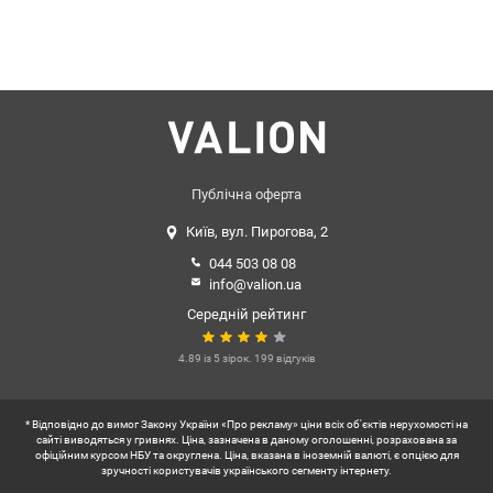
Публічна оферта
Київ, вул. Пирогова, 2
044 503 08 08
info@valion.ua
Середній рейтинг
4.89 із 5 зірок. 199 відгуків
* Відповідно до вимог Закону України «Про рекламу» ціни всіх об'єктів нерухомості на
сайті виводяться у гривнях. Ціна, зазначена в даному оголошенні, розрахована за
офіційним курсом НБУ та округлена. Ціна, вказана в іноземній валюті, є опцією для
зручності користувачів українського сегменту інтернету.