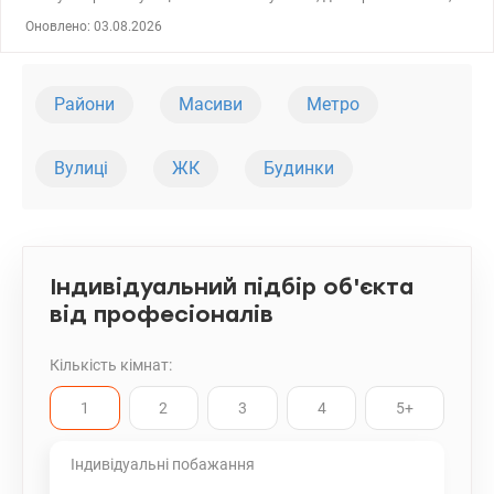
кухня, роздільний санвузол, дві лоджії. Встановлені батареї,
Оновлено: 03.08.2026
лічильники. Підземний паркінг. Унікальною перевагою
комплексу є розвинена інфраструктура: сучасні дитячі та
спортивні майданчики, зелені сквери, парк «Партизанської
Слави». 044 200 10 80 valion.ua/1106233
Райони
Масиви
Метро
Вулиці
ЖК
Будинки
Індивідуальний підбір об'єкта
від професіоналів
Кількість кімнат:
1
2
3
4
5+