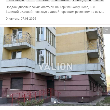
Продаж дворівневої 4к квартири на Харківському шосе, 188.
Великий видовий пентхаус з дизайнерським ремонтом та всіма
меблями. Площа: загальна – 122м², житлова – 55 м², кухня – 23
Оновлено: 07.08.2026
м². Поверхи 25 та 26. Два санвузли (в одному – душова кабіна, в
другому встановлена ванна), великий гардероб, пральня. 2
балкони. В кожній кімнаті є кондиціонер, встановлено 3
бойлери. Всі меблі та техніка залишаються новому власнику.
Будинок було збудовано в 2019 році за монолітно-каркасною
технологією. Вже повністю заселений, ремонти закінчені. Разом
з тим, що над вами нікого немає, це майже гарантує найбільшу
розкіш великого міста - тишу. Інфраструктура та зручності:
територія під охороною, камери відеоспостереження
забезпечують вашу безпеку, сучасні дитячі та спортивні
майданчики, всі необхідні об'єкти поруч - дитячий садок, школа,
супермаркети. Неподалік парк «Партизанської слави» з
озерами, зонами відпочинку, дитячими та спортивними
майданчиками. 10 хвилин пішки до озера Вирлиця.
Розташування: 5 хвилин до метро «Бориспільська» та 7 хвилин
до метро «Вирлиця», зручна розв’язка на три мости: Південний,
Дарницький та Патона. Ця квартира створена для тих, хто цінує
комфорт та розвинену інфраструктуру. Ідеальне місце для життя
в ритмі великого міста, де все необхідне під рукою.
Насолоджуйтесь життям у сучасному комплексі, що пропонує