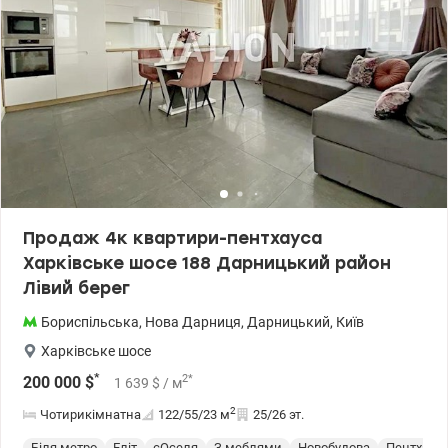
Продаж 4к квартири-пентхауса
Харківське шосе 188 Дарницький район
Лівий берег
Бориспільська
,
Нова Дарниця
,
Дарницький
,
Київ
Харківське шосе
*
2
*
200 000
$
1 639
$
/ м
2
Чотирикімнатна
122/55/23
м
25/26 эт.
Біля метро
Еліт
єОселя
З меблями
Новобудова
Пентхаус