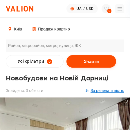
UA
/
USD
0
Київ
Продаж квартир
Знайти
Усі фільтри
0
Новобудови на Новій Дарниці
Знайдено: 3 об'єкти
За релевантністю