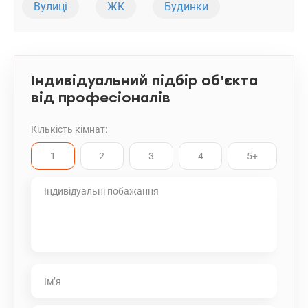
Вулиці
ЖК
Будинки
Індивідуальний підбір об'єкта
від професіоналів
Кількість кімнат:
1
2
3
4
5+