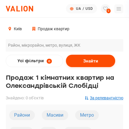
UA
/
USD
0
Київ
Продаж квартир
Знайти
Усі фільтри
0
Продаж 1 кімнатних квартир на
Олександрівській Слобідці
Знайдено: 0 об'єктів
За релевантністю
Райони
Масиви
Метро