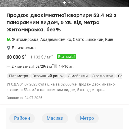
Продаж двокімнатної квартири 53.4 м2 з
панорамним видом, 5 хв. від метро
Житомирська, без%
Житомирська
,
Академмістечко
,
Святошинський
,
Київ
Біличанська
*
2
*
60 000
$
1 132
$
/ м
Без комісії
2
2 кімнатна
53/29/8
м
14/16 эт.
Біля метро
Вторинний ринок
З меблями
З ремонтом
Серия
УГОДА 04.07.2023 була ціна за 62 000 у.е Продаж двокімнатної
квартири 53.4 м2 з панорамним видом, 5 хв. від метро
Житомирська, без%. Біличанська 5 Поверх 14/16. Квартира
Оновлено: 24.07.2026
простора та затишна, обладнена меблями та технікою. Великою
перевагою є додатковий простір завдяки коридору 7 м2 та
кладової кімнати 10 м2, доступ до яких є тільки у мешканців
квартири. Відомчий будинок, введений в експлуатацію у 1993
Райони
Масиви
Метро
році. Біля будинку завжди є паркомісця. В 200 метрах є стоянка
для машин під охороною. Є консьєрж. Новколо будинку велика