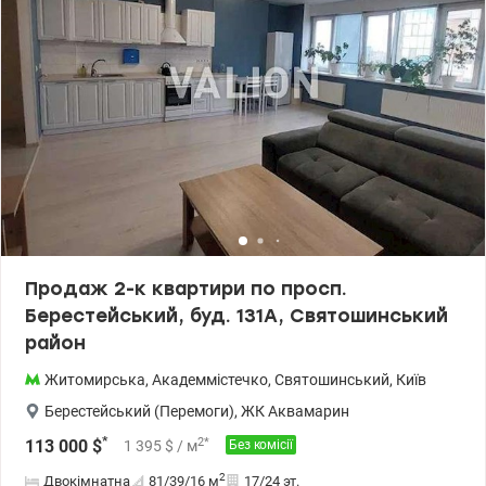
Продаж 2-к квартири по просп.
Берестейський, буд. 131А, Святошинський
район
Житомирська
,
Академмістечко
,
Святошинський
,
Київ
Берестейський (Перемоги)
,
ЖК Аквамарин
*
2
*
113 000
$
1 395
$
/ м
Без комісії
2
Двокімнатна
81/39/16
м
17/24 эт.