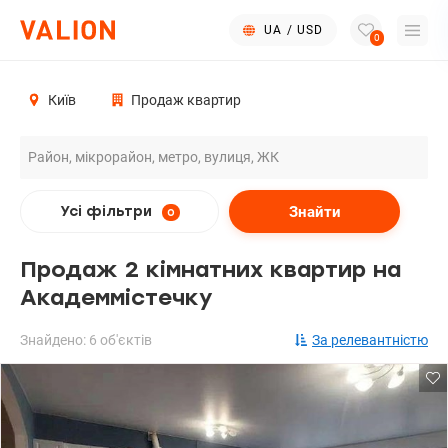
UA
/
USD
0
Київ
Продаж квартир
Знайти
Усі фільтри
0
Продаж 2 кімнатних квартир на
Академмістечку
Знайдено: 6 об'єктів
За релевантністю