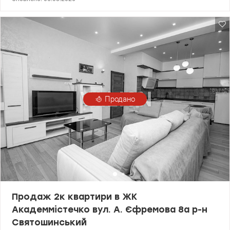
– Роздільний санвузол – Коридор – Засклена лоджія Стан:
квартира щойно після ремонту — оновлено електрику та
сантехніку. Заїжджай і живи! Будинок: – Панельний – Новий
швидкісний ліфт – Домофон Інфраструктура- поруч усе
необхідне для комфортного життя: *Школи та садочки
*Магазини, аптеки *Поліклініка *Салони краси *Сквери та зони
відпочинку Дзвоніть для перегляду або додаткової інформації!
Квартира чекає на свого нового власника
Продано
Продаж 2к квартири в ЖК
Академмістечко вул. А. Єфремова 8а р-н
Святошинський