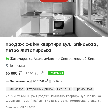
Продаж 2-кімн квартири вул. Ірпінська 2,
метро Житомирська
Житомирська
,
Академмістечко
,
Святошинський
,
Київ
Ірпінська
*
2
*
65 000
$
1 161
$
/ м
Без комісії
2
Двокімнатна
56/32/8
м
8/16 эт.
Біля метро
Вторинний ринок
Серия КТ
С ремонтом
27.09.2025 66 000 у.о. Продаж 2-кімнатної квартири вул. Ірпінська,
2, Святошинський район 15 хв до метро Житомирська Площа: 56
м² Поверх: 8 Планування: – Дві окремі кімнати – Простора кухня
Оновлено: 05.08.2026