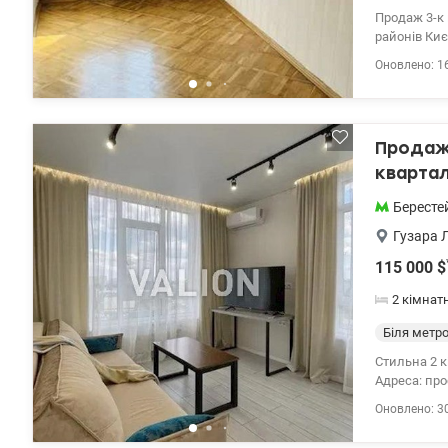
Продаж 3-к квар
районів Києва. Планування : Загальна площ
двухстороння , в житловому стані ,
Оновлено: 1
10 хвилин п
виїзд на Бе
Поруч парк 
аптеки, кав'ярні , дитяч
Продаж 
квартал
Бересте
Гузара 
115 000
$
2 кімнат
Біля метр
Стильна 2 к
Адреса: про
квартира в 
Оновлено: 3
власного проживання,
дві окремі житл