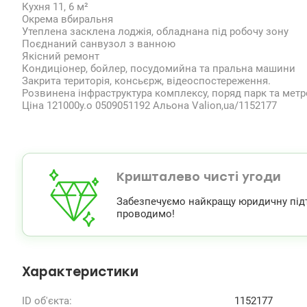
Кухня 11, 6 м²
Окрема вбиральня
Утеплена засклена лоджія, обладнана під робочу зону
Поєднаний санвузол з ванною
Якісний ремонт
Кондиціонер, бойлер, посудомийна та пральна машини
Закрита територія, консьєрж, відеоспостереження.
Розвинена інфраструктура комплексу, поряд парк та метр
Ціна 121000у.о 0509051192 Альона Valion,ua/1152177
Кришталево чисті угоди
Забезпечуємо найкращу юридичну підтри
проводимо!
Характеристики
ID об'єкта:
1152177