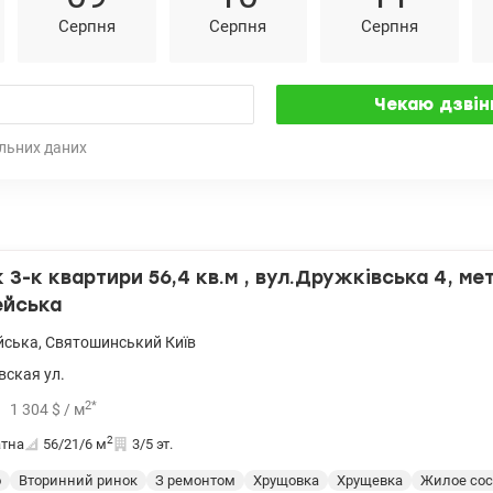
Серпня
Серпня
Серпня
льних даних
3-к квартири 56,4 кв.м , вул.Дружківська 4, ме
ейська
йська
,
Святошинський
Київ
ская ул.
2
*
1 304
$
/ м
2
атна
56/21/6
м
3/5 эт.
о
Вторинний ринок
З ремонтом
Хрущовка
Хрущевка
Жилое сос