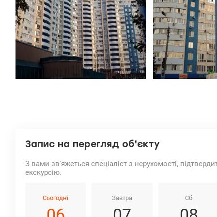
Запис на перегляд об'єкту
З вами зв'яжеться спеціаліст з нерухомості, підтверди
екскурсію.
Сьогодні
Завтра
Сб
06
07
08