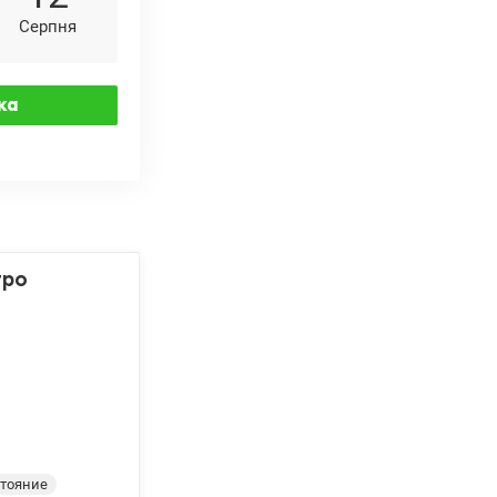
Серпня
тро
тояние