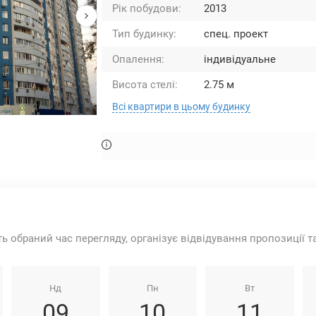
Рік побудови:
2013
Тип будинку:
спец. проект
Опалення:
індивідуальне
Висота стелі:
2.75 м
Всі квартири в цьому будинку
ть обраний час перегляду, організує відвідування пропозиції 
Нд
Пн
Вт
09
10
11