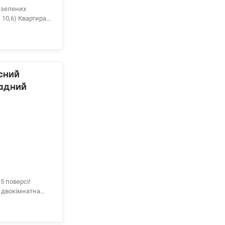
ктричка. Зручний
5–20 хвилин .
 магазини,
сний
1152041
радний
5 поверсі!
я двокімнатна
 варіант як для