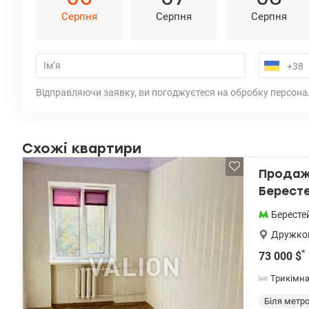
Серпня
Серпня
Серпня
Відправляючи заявку, ви погоджуєтеся на обробку персона
Схожі квартири
Продаж 
Берест
Бересте
Дружков
*
73 000
$
Трикімн
Біля метр