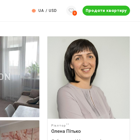
UA
/
USD
Продати квартиру
0
**
Рієлтор
Олена Пітько