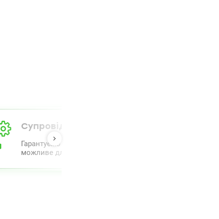
Супровід від А до Я
Гарантуємо повний комплекс супроводу та проведення 
можливе для полегшення процесу.