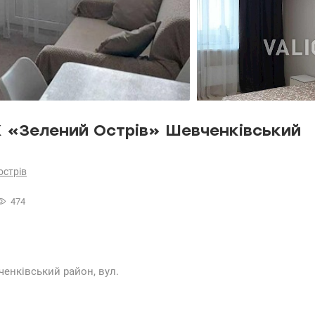
К «Зелений Острів» Шевченківський
острів
474
енківський район, вул.