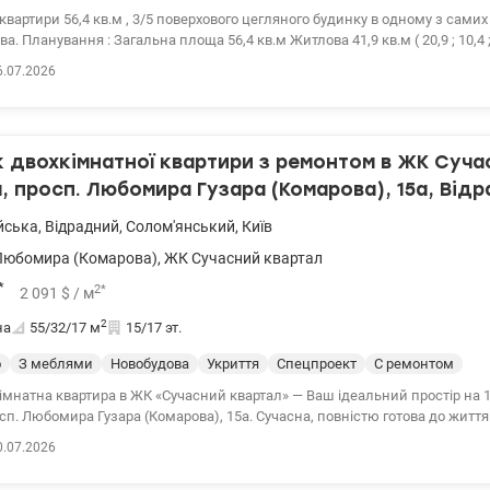
тири 56,4 кв.м , 3/5 поверхового цегляного будинку в одному з самих зелених
а 56,4 кв.м Житлова 41,9 кв.м ( 20,9 ; 10,4 ; 10,6) Квартира
 балкон (відкритий), вікна виходять у двір . Інфраструктура : Всього
6.07.2026
ішки до ст. м. «Берестейська» та 15 хвилин до ст. м. «Нивки», міська еле
рестейський проспект ( Перемоги), до центру міста можна дістатися за 1
Нивки та зелені прогулочні зони, спортивні майданчики та фітнес-зали,
і сади, школи та ліцеї. Розглящдаємо Держпрограми Є-відновлення Житло
двохкімнатної квартири з ремонтом в ЖК Суча
для ВПО і військових ( постанова 280) Ціна 73000 у.о. 0975004360 Ольга valion.ua/ 
, просп. Любомира Гузара (Комарова), 15а, Від
йська
,
Відрадний
,
Солом'янський
,
Київ
Любомира (Комарова)
,
ЖК Сучасний квартал
*
2
*
2 091
$
/ м
2
на
55/32/17
м
15/17 эт.
о
З меблями
Новобудова
Укриття
Спецпроект
С ремонтом
імнатна квартира в ЖК «Сучасний квартал» — Ваш ідеальний простір на 1
сп. Любомира Гузара (Комарова), 15а. Сучасна, повністю готова до житт
одному з найдинамічніших комплексів Солом'янського району. Ідеальний
0.07.2026
 так і під високоліквідну оренду. Планування: Функціональне та продумане —
ові кімнати та простора кухня. Загальна площа квартири - 55 м², розташована на