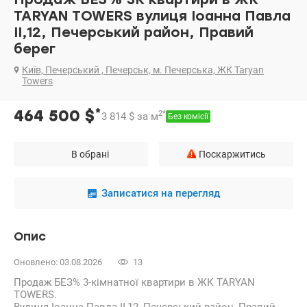
TARYAN TOWERS вулиця Іоанна Павла
II,12, Печерський район, Правий
берег
Київ, Печерський , Печерськ, м. Печерська, ЖК Taryan
Towers
*
464 500
$
2
*
3 814
$
за м
Без комісії
В обрані
Поскаржитись
Записатися на перегляд
Опис
Оновлено: 03.08.2026
13
Продаж БЕЗ% 3-кімнатної квартири в ЖК TARYAN
TOWERS.