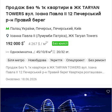
Продаж Без % 1к квартири в ЖК TARYAN
TOWERS вул. Іоана Павла II 12 Печерський
р-н Правий берег
Палац України
,
Печерськ
,
Печерський
,
Київ
Іоанна Павла II (Лумумби Патріса)
,
ЖК Taryan Towers
*
2
*
192 000
$
4 267
$
/ м
Без комісії
2
Однокімнатна
45/10/8
м
20/32 эт.
Біля метро
Новобудова
Укриття
Спецпроект
Без ремонта
Продаж Без % 1к квартири в ЖК TARYAN TOWERS вул. Іоана
Павла II 12 Печерський р-н Правий берег Квартира розташована
2 вежі на 20 поверсі 31 поверхового будинку Загальна площа
Оновлено: 18.06.2026
квартири 45.4 м2 TARYAN TOWERS — Ікона майбутнього на мапі
Києва Taryan Towers — це не просто нерухомість, це стиль життя,
де кожен елемент створений для вашого абсолютного комфорту
та безпеки. Вежі майбутнього, об'єднані скляними мостами,
відкривають можливості, яких немає в жодному іншому проєкті.
Унікальна інфраструктура «Life-Style»: • На даху першої вежі:
Авторський панорамний ресторан з терасою під відкритим