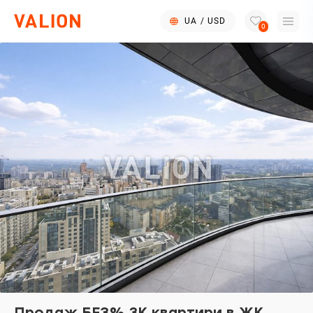
UA
/
USD
0
Продаж БЕЗ% 3К квартири в ЖК