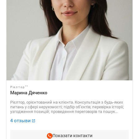
**
Рієлтор
Марина Дяченко
Рієлтор, орієнтований на клієнта. Консультація з будь-яких
питань у сфері нерухомості; підбір обʼєктів; перевірка історії;
узгодження позицій; проведення переговорів та пошук
компромісних рішень. Супроводжую угоду від першого
4 отзыви
перегляду до ключів у руках — прозоро, спокійно та з фокусом
на ваші інтереси.
Показати контакти