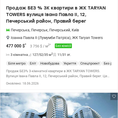
паркінгу: Максимальна кількість паркомісць та безпека для
Продаж БЕЗ % 3К квартири в ЖК TARYAN
вашого авто. Сучасна система відеоспостереження та швидкісні
TOWERS вулиця Івана Павла II, 12,
ліфти. • Бутік-зона: На першому поверсі між вежами
розташована галерея преміальних магазинів, кав’ярень та
Печерський район, Правий берег
сервісів. • Система «Розумний дім»: Повний контроль над вашим
простором через смартфон. Ціна 189 500 у.о. Віктор 0935705384
Печерська
,
Печерськ
,
Печерський
,
Київ
valion.ua/1152579
Іоанна Павла II (Лумумби Патріса)
,
ЖК Taryan Towers
*
2
*
477 000
$
3 756
$
/ м
Без комісії
2
3 кімнатна
127/52/35
м
11/31 эт.
Біля метро
Еліт
Новобудова
Укриття
Спецпроект
Без рем
Продаж БЕЗ% 3-кімнатної квартири в ЖК TARYAN TOWERS.
Вулиця Івана Павла II, 12, Печерський район, Правий берег. Це
не просто квартира – стиль життя для тих, хто вибирає більше. 3-
Оновлено: 18.06.2026
кімнатна видова квартира в одному з найінноваційних та
найпрестижніших житлових комплексів столиці - Taryan Towers.
Вежа №1 – 11 поверх із 31. Загальна площа квартири – 126,7 м2.
Тип планування 3А. Шикарні заходи сонця і світанки, види на
Печерськ і лівий берег, у тому числі на Батьківщину-Мати - весь
світ ваш! Три дахи з індивідуальними концепціями: 1 – ресторан
з панорамним видом на Київ та відкритою терасою, 2 – парк на