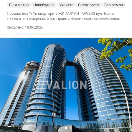
Біля метро
Новобудова
Укриття
Спецпроект
Без ремонта
Продаж Без % 1к квартири в ЖК TARYAN TOWERS вул. Іоана
Павла II 12 Печерський р-н Правий берег Квартира розташована
1 вежі на 19 поверсі 31 поверхового будинку Загальна площа
Оновлено: 18.06.2026
квартири 45.4 м2 TARYAN TOWERS — Ікона майбутнього на мапі
Києва Taryan Towers — це не просто нерухомість, це стиль життя,
де кожен елемент створений для вашого абсолютного комфорту
та безпеки. Вежі майбутнього, об'єднані скляними мостами,
відкривають можливості, яких немає в жодному іншому проєкті.
Унікальна інфраструктура «Life-Style»: • На даху першої вежі:
Авторський панорамний ресторан з терасою під відкритим
небом та неймовірним видом на центр Києва. • На даху другої
вежі: Зелений парк та зона відпочинку — оаза тиші та свіжого
повітря на висоті пташиного польоту. • На даху третьої вежі:
Власний планетарій — для тих, хто прагне торкнутися зірок, не
виходячи з дому. Спорт на межі можливостей: • Fitness & SPA
TSARSKY: Унікальний спортивний простір на другому поверсі.
Преміальний тренажерний зал, басейни та зона релаксації
світового рівня. • Панорамна бігова доріжка: Для поціновувачів
кардіо — професійна доріжка на рівні 30-го поверху, що огинає
будинок по периметру. Біжіть над містом і насолоджуйтеся
краєвидом на 360 градусів. Комфорт та логістика: • Автономність
генератори на воду, ліфти, опалення. • 3 рівні підземного