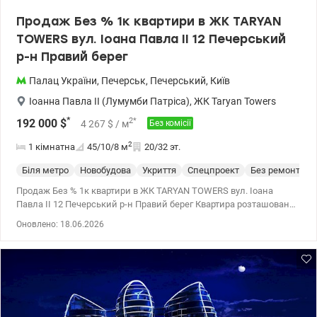
Продаж Без % 1к квартири в ЖК TARYAN
TOWERS вул. Іоана Павла II 12 Печерський
р-н Правий берег
Палац України
,
Печерськ
,
Печерський
,
Київ
Іоанна Павла II (Лумумби Патріса)
,
ЖК Taryan Towers
*
2
*
192 000
$
4 267
$
/ м
Без комісії
2
1 кімнатна
45/10/8
м
20/32 эт.
Біля метро
Новобудова
Укриття
Спецпроект
Без ремонта
Продаж Без % 1к квартири в ЖК TARYAN TOWERS вул. Іоана
Павла II 12 Печерський р-н Правий берег Квартира розташована
2 вежі на 20 поверсі 31 поверхового будинку Загальна площа
Оновлено: 18.06.2026
квартири 45.4 м2 TARYAN TOWERS — Ікона майбутнього на мапі
Києва Taryan Towers — це не просто нерухомість, це стиль життя,
де кожен елемент створений для вашого абсолютного комфорту
та безпеки. Вежі майбутнього, об'єднані скляними мостами,
відкривають можливості, яких немає в жодному іншому проєкті.
Унікальна інфраструктура «Life-Style»: • На даху першої вежі:
Авторський панорамний ресторан з терасою під відкритим