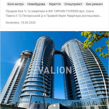
Біля метро
Новобудова
Укриття
Спецпроект
Без ремонта
Продаж Без % 1к квартири в ЖК TARYAN TOWERS вул. Іоана
Павла II 12 Печерський р-н Правий берег Квартира розташована
1 вежі на 19 поверсі 31 поверхового будинку Загальна площа
Оновлено: 18.06.2026
квартири 45.4 м2 TARYAN TOWERS — Ікона майбутнього на мапі
Києва Taryan Towers — це не просто нерухомість, це стиль життя,
де кожен елемент створений для вашого абсолютного комфорту
та безпеки. Вежі майбутнього, об'єднані скляними мостами,
відкривають можливості, яких немає в жодному іншому проєкті.
Унікальна інфраструктура «Life-Style»: • На даху першої вежі:
Авторський панорамний ресторан з терасою під відкритим
небом та неймовірним видом на центр Києва. • На даху другої
вежі: Зелений парк та зона відпочинку — оаза тиші та свіжого
повітря на висоті пташиного польоту. • На даху третьої вежі:
Власний планетарій — для тих, хто прагне торкнутися зірок, не
виходячи з дому. Спорт на межі можливостей: • Fitness & SPA
TSARSKY: Унікальний спортивний простір на другому поверсі.
Преміальний тренажерний зал, басейни та зона релаксації
світового рівня. • Панорамна бігова доріжка: Для поціновувачів
кардіо — професійна доріжка на рівні 30-го поверху, що огинає
будинок по периметру. Біжіть над містом і насолоджуйтеся
краєвидом на 360 градусів. Комфорт та логістика: • Автономність
генератори на воду, ліфти, опалення. • 3 рівні підземного