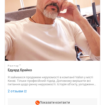
**
Рієлтор
Едуард Брайко
Я займаюся продажем нерухомості в компанії Valion у місті
Києві. Тільки професійний підхід. Допоможу вирішити всі
питання щодо ринку нерухомості. Історія об’єкту, узгодження
позицій, доведення до результату, пошук компромісних
2 отзыви
рішень, проведення торгів, укладання угоди під ключ.
Показати контакти