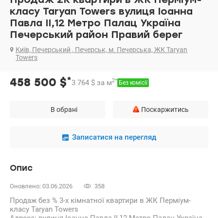
класу Taryan Towers вулиця Іоанна
Павла II,12 Метро Палац Україна
Печерський район Правий берег
Київ, Печерський , Печерськ, м. Печерська, ЖК Taryan
Towers
*
458 500
$
2
*
3 764
$
за м
Без комісії
В обрані
Поскаржитись
Записатися на перегляд
Опис
Оновлено: 03.06.2026
358
Продаж без % 3-х кімнатної квартири в ЖК Перміум-
класу Taryan Towers