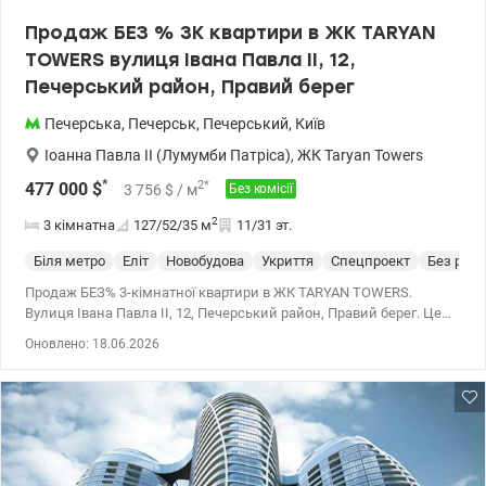
паркінгу: Максимальна кількість паркомісць та безпека для
Продаж БЕЗ % 3К квартири в ЖК TARYAN
вашого авто. Сучасна система відеоспостереження та швидкісні
TOWERS вулиця Івана Павла II, 12,
ліфти. • Бутік-зона: На першому поверсі між вежами
розташована галерея преміальних магазинів, кав’ярень та
Печерський район, Правий берег
сервісів. • Система «Розумний дім»: Повний контроль над вашим
простором через смартфон. Ціна 189 500 у.о. Віктор 0935705384
Печерська
,
Печерськ
,
Печерський
,
Київ
valion.ua/1152579
Іоанна Павла II (Лумумби Патріса)
,
ЖК Taryan Towers
*
2
*
477 000
$
3 756
$
/ м
Без комісії
2
3 кімнатна
127/52/35
м
11/31 эт.
Біля метро
Еліт
Новобудова
Укриття
Спецпроект
Без рем
Продаж БЕЗ% 3-кімнатної квартири в ЖК TARYAN TOWERS.
Вулиця Івана Павла II, 12, Печерський район, Правий берег. Це
не просто квартира – стиль життя для тих, хто вибирає більше. 3-
Оновлено: 18.06.2026
кімнатна видова квартира в одному з найінноваційних та
найпрестижніших житлових комплексів столиці - Taryan Towers.
Вежа №1 – 11 поверх із 31. Загальна площа квартири – 126,7 м2.
Тип планування 3А. Шикарні заходи сонця і світанки, види на
Печерськ і лівий берег, у тому числі на Батьківщину-Мати - весь
світ ваш! Три дахи з індивідуальними концепціями: 1 – ресторан
з панорамним видом на Київ та відкритою терасою, 2 – парк на