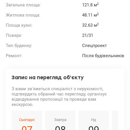
Для Taryan Towers спроектований лайфстайл-курорт
2
Загальна площа:
121.8 м
TSARSKY, який включає спортивний зал із зоною спа,
саунами, хаммамом, соляною кімнатою.
2
Житлова площа:
48.11 м
Родзинка спортивного комплексу 2 басейни: відкритий
басейн із зоною відпочинку та шезлонгами на даху, а
2
Площа кухні:
32.63 м
критий 25-метровий басейн у фітнес-клубі.
Великий досвід допомоги по купівлі квартир за
Поверх:
21/31
державними програмами, безготівковий розрахунок:
1) Є-оселя (єОселя), єВідновлення, Сертифікат,
Тип будинку:
Спецпроект
2) Житло для ВПО та військових (постанова 280 та інші),
Молодіжний кредит
Ремонт:
Після будівельників
Телефонуйте та приходьте на перегляд.
Ціна 458500 у.о. Без комісії
0968144949 Едуард
valion.ua/1148679
Запис на перегляд об'єкту
З вами зв'яжеться спеціаліст з нерухомості,
підтвердить обраний час перегляду, організує
відвідування пропозиції та проведе вам
екскурсію.
Сьогодні
Завтра
Нд
Пн
07
08
09
1