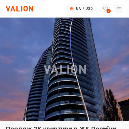
UA
/
USD
0
Продаж 2К квартири в ЖК Перміум-