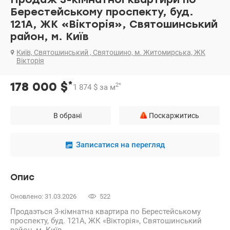
Берестейському проспекту, буд.
121А, ЖК «Вікторія», Святошинський
район, м. Київ
Київ, Святошинський , Святошино, м. Житомирська, ЖК
Вікторія
*
178 000
$
2
*
1 874
$
за м
В обрані
Поскаржитись
Записатися на перегляд
Опис
Оновлено: 31.03.2026
522
Продаэться 3-кімнатна квартира по Берестейському
проспекту, буд. 121А, ЖК «Вікторія», Святошинський