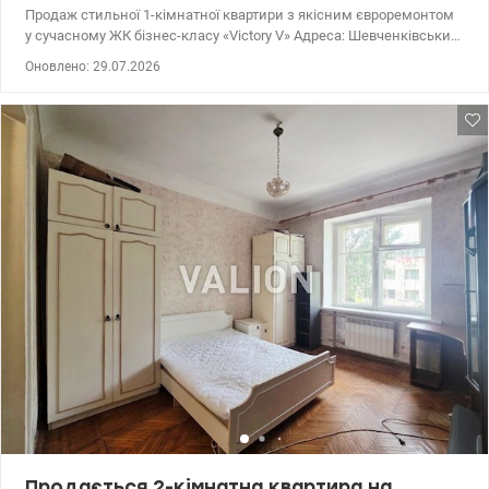
Продаж стильної 1-кімнатної квартири з якісним євроремонтом
у сучасному ЖК бізнес-класу «Victоry V» Адреса: Шевченківський
р-н, проспект Берестейський (Перемоги), 5в Квартира повністю
Оновлено: 29.07.2026
готова для затишного життя або під високоліквідний арендний
бізнес (район користується величезним попитом серед
орендарів). Розташування на 7-му поверсі . Головні переваги
квартири: Стан: Виконано сучасний євроремонт із
використанням надійних матеріалів Параметри: Загальна
площа 34 м.кв , знаходиться на 7/34 поверсі. У будинку
встановлені швидкісні безшумні ліфти. Економічність: Невеликі
комунальні платежі завдяки енергоефективності будинку та
індивідуальним лічильникам на опалення, воду та світло.
Інфраструктура та локація (Центр міста): Транспортний вузол:
Дуже зручна транспортна розв'язка. До станції метро
«Вокзальна» 9 хвилин пішки, до метро «Політехнічний інститут»
10 хвилин. До самого серця Києва (Хрещатик, Бессарабський
ринок) всього 2.8 км. Комфорт: У пішій доступності
розташований ТРЦ «Україна», супермаркети, фітнес-клуби,
кінотеатр та безліч ресторанів і кафе. Безпека та сервіс
комплексу: Цілодобова охорона, відеоспостереження та система
електронних перепусток. Презентабельний ресепшн та
консьєрж-сервіс. Наявність багаторівневого паркінгу (є
можливість оренди або купівлі місця за додаткову оплату).
Продається 2-кімнатна квартира на