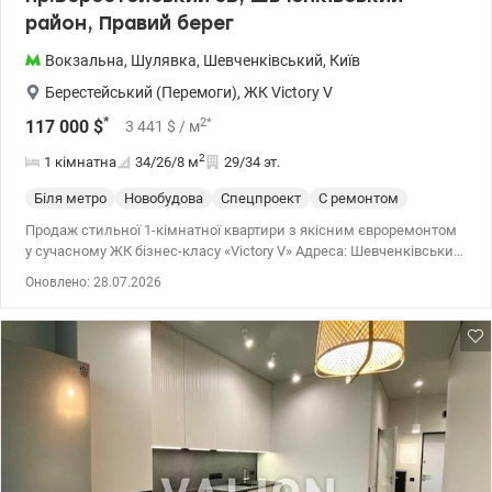
район, Правий берег
Вокзальна
,
Шулявка
,
Шевченківський
,
Київ
Берестейський (Перемоги)
,
ЖК Victory V
*
2
*
117 000
$
3 441
$
/ м
2
1 кімнатна
34/26/8
м
29/34 эт.
Біля метро
Новобудова
Спецпроект
С ремонтом
Продаж стильної 1-кімнатної квартири з якісним євроремонтом
у сучасному ЖК бізнес-класу «Victоry V» Адреса: Шевченківський
р-н, проспект Берестейський (Перемоги), 5в Квартира повністю
Оновлено: 28.07.2026
готова для затишного життя або під високоліквідний арендний
бізнес (район користується величезним попитом серед
орендарів). Розташування на 29-му поверсі дарує
приголомшливий панорамний краєвид на місто, яким можна
милуватися щодня. Головні переваги квартири: Стан: Виконано
сучасний євроремонт із використанням надійних матеріалів
Параметри: Загальна площа 34 м.кв , знаходиться на 29/34
поверсі. У будинку встановлені швидкісні безшумні ліфти.
Економічність: Невеликі комунальні платежі завдяки
енергоефективності будинку та індивідуальним лічильникам на