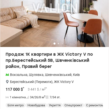
Продаж 1К квартири в ЖК Victоry V по
пр.Берестейський 5В, Швченківський
район, Правий берег
Вокзальна
,
Шулявка
,
Шевченківський
,
Київ
Берестейський (Перемоги)
,
ЖК Victory V
*
2
*
117 000
$
3 441
$
/ м
2
1 кімнатна
34/26/8
м
7/34 эт.
Біля метро
Новобудова
Укриття
Спецпроект
С ремонтом