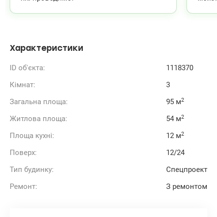
Ця квартира — не просто житло, а втілення якості,
дизайну й комфорту, яке чекає на нового власника.
Телефонуйте і домовимося на зустріч, щоб відчути
атмосферу простору наживо.
Ціна: 178 000 у.о.
Характеристики
Тел.: (068) 321‑81‑83 Світлана
www.valion.ua/1118370
ID об'єкта:
1118370
Кімнат:
3
2
Загальна площа:
95 м
2
Житлова площа:
54 м
2
Площа кухні:
12 м
Поверх:
12/24
Тип будинку:
Спецпроект
Ремонт:
З ремонтом