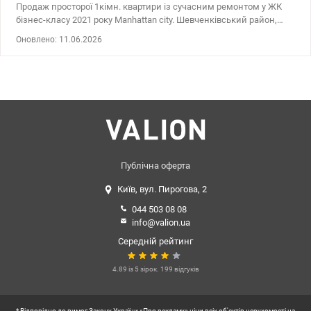
Продаж просторої 1кімн. квартири із сучасним ремонтом у ЖК
бізнес-класу 2021 року Manhattan city. Шевченківський район,
проспект Берестейський, 11. Квартира розташована на 23
Оновлено: 11.06.2026
поверсі 36 поверхового будинку. Характеристики: - Планування:
кухня-вітальня, окрема спальня, лоджія, вбиральня, гардероб.
Квартира з якісним сучасним ремонтом, меблями та побутовою
технікою. - загальна площа -53 кв.м.; - житлова кімната – 20 кв. -
кухня – 16 кв.м.; - Висота стель - 3 метри; - санвузол суміщений; -
Засклена лоджія; - є лічильники води, електроенергії; Manhattan
city. – ЖК бізнес-класу, зі своєю інфраструктурою, парком,
спортивними та дитячими майданчиками на стилобатній
частині ЖК. Зразкова вхідна група, ресепшн, 6 ліфтів, паркінг.
Ціна - 139000 у.о., 0509051192 Альона Valion,ua/1152102
Публічна оферта
Київ, вул. Пирогова, 2
044 503 08 08
info@valion.ua
Середній рейтинг
4.89 із 5 зірок. 199 відгуків
* Відповідно до вимог Закону України «Про рекламу» ціни всіх об'єктів нерухомості на