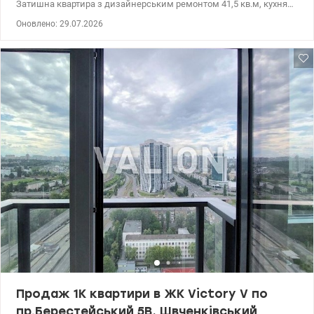
Затишна квартира з дизайнерським ремонтом 41,5 кв.м, кухня
10, кімната 19 кв.м з виходом на лоджию, санвузол з ванною,
Оновлено: 29.07.2026
велика лоджія з гардеробом. Є вся необхідна техніка, фільтр для
води, охоронна система. Панорамні вікна. Поруч вся необхідна
інфраструктура, два парки. супермаркет Сильпо, ТРЦ Смарт
плаза, Спортлайф Отличная транспортная развязка, метро
Шулявское и Политехнический институт 10 минут пешком Цена
100000у.е. тел. 050-146-45-76 Инна, valion.ua/1153082
Продаж 1К квартири в ЖК Victоry V по
пр.Берестейський 5В, Швченківський