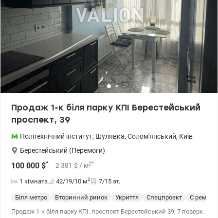
холодильник та бойлер, залишаються новим власникам. У
квартирі дубовий паркет у доброму стані, подвійні двері та
тамбур на дві квартири. Сусіди поруч не проживають. Будинок
розташований за 15 хвилин ходьби від метро «Шулявська».
Поруч є два продуктових магазини та державна бібліотека
юнацтва. Поблизу Парк Нивки, Сирецький парк, Парк Орлятко,
Сирецький Гай, Парк ім. Пушкіна Ціна 65000 у.о. 0991932390 Юлія
valion.ua/1153430
Продаж 1-к біля парку КПІ Берестейський
проспект, 39
Політехнічний інститут
,
Шулявка
,
Солом'янський
,
Київ
Берестейський (Перемоги)
*
2
*
100 000
$
2 381
$
/ м
2
1 кімната
42/19/10
м
7/15 эт.
Біля метро
Вторинний ринок
Укриття
Спецпроект
С ремон
Продаж 1-к біля парку КПІ. проспект Берестейський 39, 7 поверх.