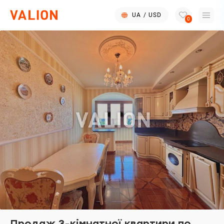
UA
/
USD
0
Продаж 3-кімнатної квартири по