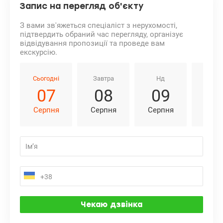
Запис на перегляд об'єкту
З вами зв'яжеться спеціаліст з нерухомості,
підтвердить обраний час перегляду, організує
відвідування пропозиції та проведе вам
екскурсію.
Сьогодні
Завтра
Нд
Пн
07
08
09
1
Серпня
Серпня
Серпня
Серп