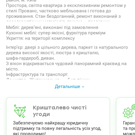
район, м. Київ
Простора, світла квартира з ексклюзивним ремонтом у
стилі Прованс, частково мебльована і готова до
проживання. Стан бездоганний, ремонт виконаний з
дороговартісних матеріалів, техніка – провідних
виробників.
Меблі: дерев’яні, виконані під замовлення
Технічні характеристики:
Кухонні меблі: супер якісні, фурнітура преміум
Загальна площа: 94,5 м²
Укриття: на території комплексу
Поверх: 12/25
Інтер’єр: двері з цільного дерева, паркет із натурального
Будинок: монолітно-каркасний, цегла, утеплювач, 2010
дерева високої якості, люстра з кришталю,
рік
шафа‑гардероб, диван.
Кількість кімнат: 3 – 17,8 м², 16,2 м², 20,2 м²
З вікон відкривається чудовий панорамний краєвид на
Кухня: окрема 12 м², з технікою Smeg, стіл з
місто.
натурального дерева
Інфраструктура та транспорт:
Санвузли: два, з сантехнікою Villeroy&Boch
До метро «Житомирська» — 5 хв пішки
Лоджія: 4,8 м²
Кілька зупинок до автостанції «Дачна», зручний виїзд
Детальніше
на Житомирську трасу
До центру міста на авто — 15–20 хвилин
Поруч магазини Varus, Novus, парки, озеро, пляж, річка
Освіта: школи, університети, дитячі садочки
Кришталево чисті
Безпека та комфорт комплексу: система охорони,
угоди
консьєрж
Забезпечуємо найкращу юридичну
Гара
Додатково: купівля за програмами обговорюється
підтримку та повну легальність усіх угод,
та пр
окремо
які проводимо!
можл
Запрошуємо на перегляд!