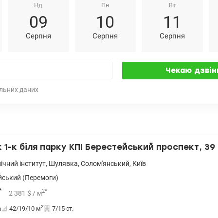
Нд
Пн
Вт
09
10
11
Серпня
Серпня
Серпня
льних даних
1-к біля парку КПІ Берестейський проспект, 39
ічний інститут
,
Шулявка
,
Солом'янський
,
Київ
йський (Перемоги)
*
2
*
2 381
$
/ м
2
а
42/19/10
м
7/15 эт.