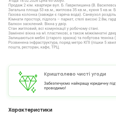
Угода 18.02.2026 Ціна 65 000уо.
Продаж 2 кім. квартири вул. Б. Гаврилишина (В. Василевсь
Загальна площа 53 кв.м., житлова 35 кв.м., кухня 5 кв.м.
Газова колонка (завжди є гаряча вода). Санвузол розділ
Кімнати просторі, підлога – паркет, стелі високі 2.8м, гар
Балкон засклений. Вікна у двір.
Стан житловий, всі комунікації у робочому стані.
Замінені вікна на м\ пластикові, а також міжкімнатні двер
Залишаються меблі (старого зразка) та побутова техніка 
Розвинена інфраструктура, поряд метро КПІ (пішки 5 хвил
пошта, ресторан, кафе, ТРЦ.
Кришталево чисті угоди
Забезпечуємо найкращу юридичну підтри
проводимо!
Характеристики