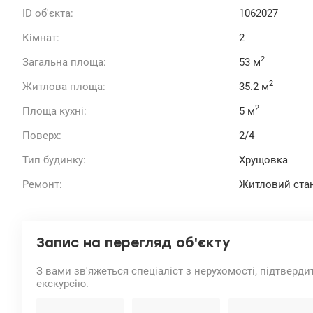
ID об'єкта:
1062027
Кімнат:
2
2
Загальна площа:
53 м
2
Житлова площа:
35.2 м
2
Площа кухні:
5 м
Поверх:
2/4
Тип будинку:
Хрущовка
Ремонт:
Житловий ста
Запис на перегляд об'єкту
З вами зв'яжеться спеціаліст з нерухомості, підтверди
екскурсію.