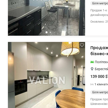
Біля метр
Продаж 1-к біля парку КПІ. проспект 
дизайнерськ
ванною, велика лоджія з гарде
Оновлено: 2
Панорамні в
плаза, Спо
10 минут пе
Продаж 
бізнес-
Політехн
Бересте
139 000
$
1 кімнат
Біля метр
Продаж прос
Шевченківсь