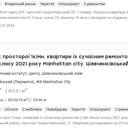
о
Вторинний ринок
Укриття
Спецпроект
С ремонтом
Берестейський 39, 7 поверх. Затишна квартира з
им ремонтом 41,5 кв.м, кухня 10, кімната 19 кв.м з виходом на лоджию,
робом. Є вся необхідна техніка, фільтр для води, охоронна система.
9.07.2026
ікна. Поруч вся необхідна інфраструктура, два парки. супермаркет Силь
ртлайф Отличная транспортная развязка, метро Шулявское и Политехнич
шком Цена 100000у.е. тел. 050-146-45-76 Инна, valion.ua/1153082
просторої 1кімн. квартири із сучасним ремонт
класу 2021 року Manhattan city. Шевченківськи
ічний інститут
,
Центр
,
Шевченківський
,
Київ
йський (Перемоги)
,
ЖК Manhattan City
*
2
*
2 623
$
/ м
2
на
53/20/16
м
23/36 эт.
о
єОселя
З меблями
Новобудова
Укриття
Спецпроект
С ремо
торої 1кімн. квартири із сучасним ремонтом у ЖК бізнес-класу 2021 року 
кий район, проспект Берестейський, 11. Квартира розташована на 23 по