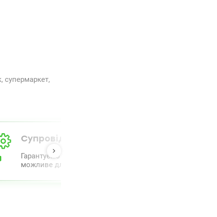
, супермаркет,
Супровід від А до Я
Гарантуємо повний комплекс супроводу та проведення 
можливе для полегшення процесу.