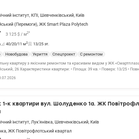
ічний інститут
,
КПІ
,
Шевченківський
,
Київ
йський (Перемоги)
,
ЖК Smart Plaza Polytech
*
2
*
3 125
$
/ м
2
а
40/20/11
м
13/25 эт.
о
Новобудова
Укриття
Спецпроект
С ремонтом
льну квартиру з якісним ремонтом та красивим видом у ЖК «Смартплаза 
йський, 26 Характеристики квартири: • Площа: 39 кв. • Поверх: 13/25 • По
стелями (3 м) Зручне розташування та інфраструктура: • ЖК Смартплаза:
0.07.2026
-охоронець та патрульна охорона, система контролю доступу, на даху Т
ий великий внутрішній двір з парком, ландшафтним дизайном та дитя
 тільки для власників ЖК • Чудова інфраструктура: 1 хв. пішки до метро
паркінгу, басейну, спортзалу, супермаркету, ТРЦ • Кілька дитячих садків 
1-к квартири вул. Шолуденкo 1а. ЖК Повітроф
ельня в ЖК, що робить опалення максимально доступним. Співвласник
гальною потужністю 24 кВт, сонячні панелі на даху, що генерують майже 
л
тори, що накопичують майже 60 кВт. Завдяки реалізації проекту мешканці
ічний інститут
,
Лук'янівка
,
Шевченківський
,
Київ
езперебійне живлення на 2 ліфти, насоси водопостачання, відеоспостер
всіх провайдерів, а також забезпечили освітлення в місцях загального 
нка
,
ЖК Повітрофлотський квартал
від допомоги з купівлі квартир за державними програмами, безготівков