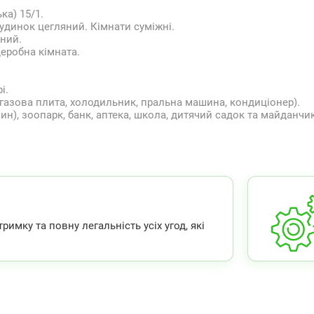
ка) 15/1.
 Будинок цегляний. Кімнати суміжні.
ьний.
деробна кімната.
і.
(газова плита, холодильник, пральна машина, кондиціонер).
ин), зоопарк, банк, аптека, школа, дитячий садок та майданчик
мку та повну легальність усіх угод, які