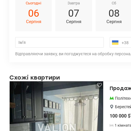
Сьогодні
Завтра
Сб
06
07
08
Серпня
Серпня
Серпня
Відправляючи заявку, ви погоджуєтеся на обробку персона
Схожі квартири
Продаж 
Політехн
Бересте
100 000
$
1 кімнат