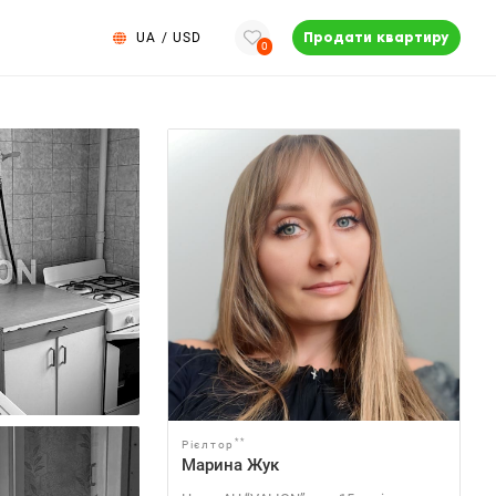
UA
/
USD
Продати квартиру
0
**
Рієлтор
Марина Жук