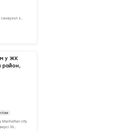
 санвузол з
по, ТРЦ Смарт
еский институт
ом у ЖК
й район,
нтом
Manhattan city.
версі 36