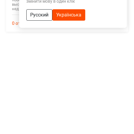
змінити мову в один клік
высококвалифицированный специалист на рынке
недвижимости. Осталась всем очень довольна!
Русский
Українська
0 отзывов
3146 объектов
Троянский В. В.
13.03.2020