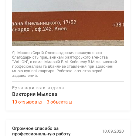
Я, Маслов Сергій Олександрович виказую свою
благодарність працівникам рієлторського агенства
"VALION", а саме: Миловій В.М. Кобелеву В.М. за високий
професіоналізм та дбайливе ставлення при здійснені
мною купівлі квартири. Роботою агенства вкрай
задоволений.
Руководитель отдела
Виктория Мылова
13 отзывов
3 объекта
Огромное спасибо за
10.09.2020
профессиональную работу