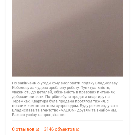
По закінченню угоди хочу висловити подяку Владиславу
Кобелеву за чудово зроблену роботу. Пунктуальність,
уважність до деталей, обізнаність в правових питаннях,
доброзичливість. Потрібно було продати квартиру на
Теремках. Квартира була продана протягом тижня, с
повним компетентним супроводом. Буду рекомендувати
Владислава та агентство «VALION» друзям та знайомим.
Бажаю успіху та процвітання!
0 отзывов
3146 объектов