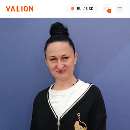
RU
/
USD
0