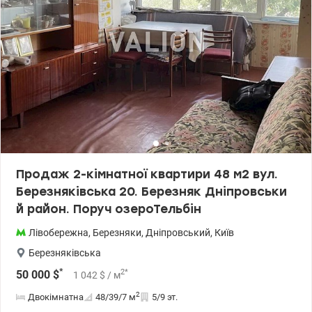
Дніпровському каналі. Чудова набережна Дніпра всього за 5-7
хвилин від будинку, із зоною для прогулянок та занять спортом
на свіжому повітрі. Ціна 48000 у.о. Марина 0505077158, valion.ua
/1154658
Продаж 2-кімнатної квартири 48 м2 вул.
Березняківська 20. Березняк Дніпровськи
й район. Поруч озероТельбін
Лівобережна
,
Березняки
,
Дніпровський
,
Київ
Березняківська
*
2
*
50 000
$
1 042
$
/ м
2
Двокімнатна
48/39/7
м
5/9 эт.