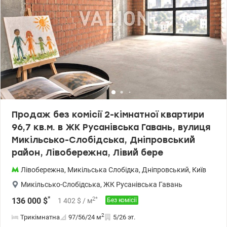
Продаж без комісії 2-кімнатної квартири
96,7 кв.м. в ЖК Русанівська Гавань, вулиця
Микільсько-Слобідська, Дніпровський
район, Лівобережна, Лівий бере
Лівобережна
,
Микільська Слобідка
,
Дніпровський
,
Київ
Микільсько-Слобідська
,
ЖК Русанівська Гавань
*
2
*
136 000
$
1 402
$
/ м
Без комісії
2
Трикімнатна
97/56/24
м
5/26 эт.