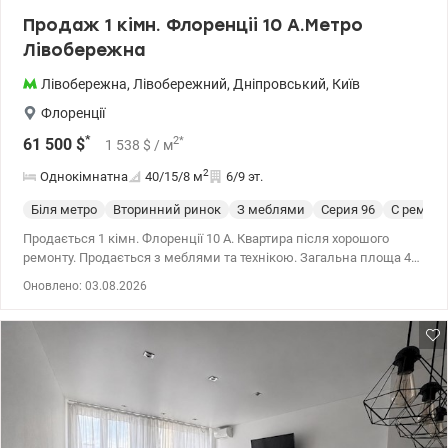
Продаж 1 кімн. Флоренціі 10 А.Метро
Лівобережна
Лівобережна
,
Лівобережний
,
Дніпровський
,
Київ
Флоренції
*
2
*
61 500
$
1 538
$
/ м
2
Однокімнатна
40/15/8
м
6/9 эт.
Біля метро
Вторинний ринок
З меблями
Cерия 96
С ремон
Продається 1 кімн. Флоренції 10 А. Квартира після хорошого
ремонту. Продається з меблями та технікою. Загальна площа 40
м2, 15м2 житлова кухня 8м2. Квартира знаходиться на 6/9.
Оновлено: 03.08.2026
Балкони засклені. Поруч Русанівський канал. Дуже гарне місце
для життя. Усє поруч: Новус, АТБ, школа, д/садок, медустанови,
спортивні та дитячі майданчики, секції. Ціна: 61500 у.о моб:
0664863383 Тетяна. valion.ua/1153369