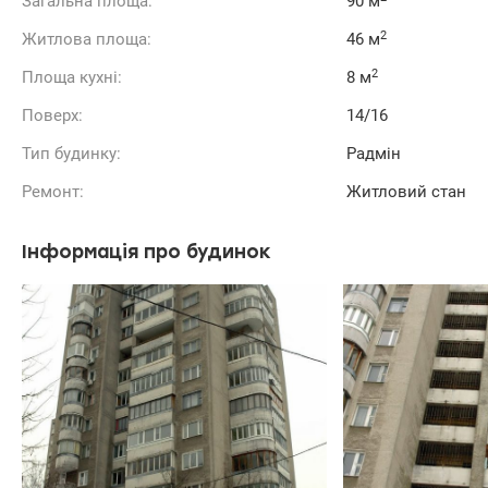
Загальна площа:
90 м
2
Житлова площа:
46 м
2
Площа кухні:
8 м
Поверх:
14/16
Тип будинку:
Радмін
Ремонт:
Житловий стан
Інформація про будинок