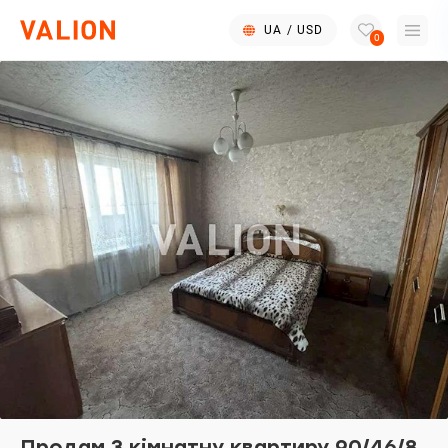
UA
/
USD
0
Продам 3 кімнатну квартиру 90/46/8