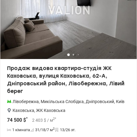
Продаж видова квартира-студія ЖК
Каховська, вулиця Каховська, 62-А,
Дніпровський район, Лівобережна, Лівий
берег
Лівобережна
,
Микільська Слобідка
,
Дніпровський
,
Київ
Каховська
,
ЖК Каховська
*
2
*
74 500
$
2 403
$
/ м
2
1 кімната
31/18/7
м
13/26 эт.