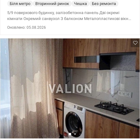
Біля метро
Вторинний ринок
Чешка
Без ремонта
5/9 поверхового будинку, залізобетонна панель Дві окремі
кімнати Окремий санвузол З балконом Металопластикові вікна
Є газ Продам квартиру в одному з найкомфортніших районів
Оновлено: 05.08.2026
міста - Березняки (лівий берег). Квартира під ремонт — чудова
можливість реалізувати власний дизайн без переплати за
чужий ремонт. Поруч мальовниче озеро Тельбін із сучасною
набережною, облаштованим пляжем, місцями для прогулянок,
занять спортом та сімейного відпочинку, до річки Дніпро 15
хвилин пішки, де облаштований один з найкращих пляжів
міста. Зручне транспортне сполучення з правим берегом та
центром міста. Поруч зупинка громадського транспорту,
найближча станція метро Лівобережна 15 хв. транспортом, до
центру міста також 15 хв. У пішій доступності супермаркети,
магазини, школи, дитячі садки, аптеки, кафе та інші необхідні
об'єкти інфраструктури. Квартира чудово підійде як для
комфортного проживання, так і для інвестиції з подальшою
здачею в оренду. Ціна 50000 у.о. Марина 0505077158
Valion.ua/1153802