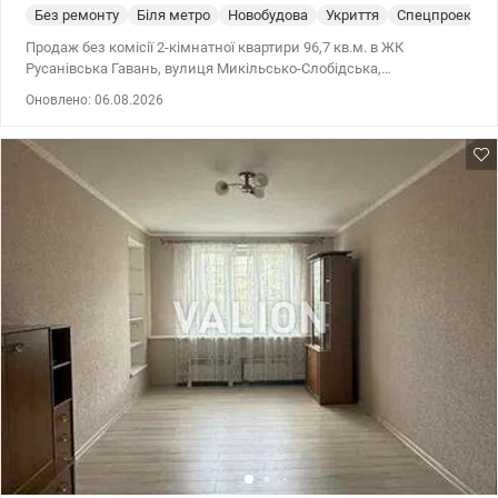
Без ремонту
Біля метро
Новобудова
Укриття
Спецпроект
Продаж без комісії 2-кімнатної квартири 96,7 кв.м. в ЖК
Русанівська Гавань, вулиця Микільсько-Слобідська,
Дніпровський район, Лівобережна, Лівий берег Комфортний 5
Оновлено: 06.08.2026
поверх із 26. Секція 2 у будинку №13-17 монолітно-каркасної
технології будівництва. Дата введення: серпень 2026 (з 1 вересня
– початок ремонтних робіт). Квартира має двостороннє
планування з правильною геометрією простору 96.7/55.6/24 м2:
• кухня-вітальня, з якої можна зробити додаткову кімнат • дві
окремі спальні кімнати • два санвузли по обидві сторони
квартири • гардеробна та просторий передпокій Один з кращих
будинків Ковальської: • стіни з керамічної цегли, утеплений
фасад, повністю панорамні вікна • нові швидкісні ліфти,
генератори – комфорт у будь-який час • прямий вихід із будинку
до 2-рівневого підземного паркінгу • автономна система
опалення у комплексі ЖК КОМФОРТ+ класу на березі Дніпра із
відкритою набережною та обладнаними зонами для
відпочинку, прогулянок, спорту. Закрита територія, затишні вхідні
групи, консьєрж-сервіс, відеоспостереження та охорона 24/7.
Підземні та гостьові паркінги, укриття. Пішки до м. Лівобережна
– 10 хв. До центру Києва – 15 хвилин на авто. На території ЖК та
в мікрорайоні розвинута інфраструктура — салони краси,
медичні заклади, аптеки, школи, дитячі садки, відділення