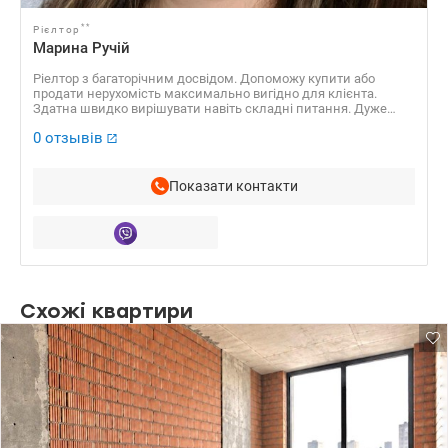
**
Рієлтор
Марина Ручій
Ріелтор з багаторічним досвідом. Допоможу купити або
продати нерухомість максимально вигідно для клієнта.
Здатна швидко вирішувати навіть складні питання. Дуже
відповідальна, пунктуальна, ціную чесність та порядність в
0 отзывів
людях.
Показати контакти
Схожі квартири