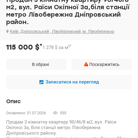
м2, вул. Раїси Окіпної 3а,біля станції
метро Лівобережна Дніпровський
район.
Київ, Дніпровський , Лівобережний, м. Лівобережна
*
115 000
$
2
*
1 278
$
за м
В обрані
Поскаржитись
Записатися на перегляд
Опис
Оновлено: 31.07.2026
555
Продам 3 кімнатну квартиру 90/46/8 м2, вул. Раїси
Окіпної 3а, біля станції метро Лівобережна
Дніпровського району.