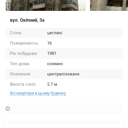
вул. Окіпний, 3а
Стіни:
цегляні
Поверховість:
16
Рік побудови:
1981
Тип дома:
совмин
Опалення:
централізоване
Висота стелі:
2.7 м
Всі квартири в цьому будинку