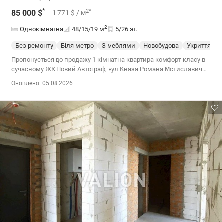
*
2
*
85 000
$
1 771
$
/ м
2
Однокімнатна
48/15/19
м
5/26 эт.
Без ремонту
Біля метро
З меблями
Новобудова
Укриття
Пропонується до продажу 1 кімнатна квартира комфорт-класу в
сучасному ЖК Новий Автограф, вул Князя Романа Мстиславича,
22 в Дніпровському районі! Загальна площа – 47,6 кв.м на 5
Оновлено: 05.08.2026
поверсі / 26 пов будинку. Будинок, введен в експлуатацію,
індивідуальне опалення. Раціональне та зручне планування
дозволяє легко реалізувати сучасний дизайн під себе - велика
кухня-вітальня, окрема спальня та санвузол. Стан — після
забудовника, що дає можливість зробити ремонт під власний
стиль. Вхідна група хол - вестибюля мебльована з
дизайнерським оформленням та консьєрж-сервісом, а також
має систему контролю доступу. Закрита територія з
відеоспостереженням 24/7, підземний паркінг з ліфтом.
Облаштований дитячий майданчик. Поруч із ЖК розвинена
інфраструктура необхідна для комфортного проживання:
магазини, аптеки, маркети, кав’ярні, банкомати, відділення
пошти, ринок, лікарні, університет, коледж, парк «Перемога» з
озером, ліс. Зручна транспортна доступність -метро Дарниця –
20 хв пішки. Поруч супермаркети: Сільпо, Варус, Новус, Ринок