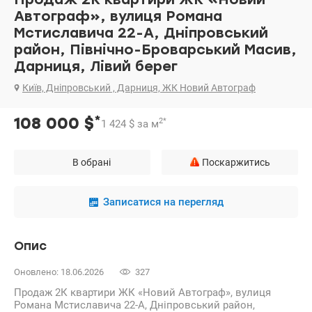
Автограф», вулиця Романа
Мстиславича 22-А, Дніпровський
район, Північно-Броварський Масив,
Дарниця, Лівий берег
Київ, Дніпровський , Дарниця, ЖК Новий Автограф
*
108 000
$
2
*
1 424
$
за м
В обрані
Поскаржитись
Записатися на перегляд
Опис
Оновлено: 18.06.2026
327
Продаж 2К квартири ЖК «Новий Автограф», вулиця
Романа Мстиславича 22-А, Дніпровський район,