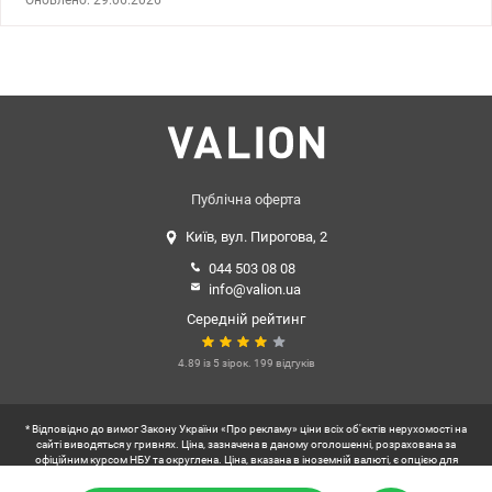
шістнадцятиповерхового будинку, збудованого за проектом БПС.
Зроблено якісний ремонт до 2022 року із заміною всіх
комунікацій (мідна проводка, заміна труб подачі води,
сантехніки та ін.) Квартира продається з цією технікою (бойлер,
пральна машина, холодильник, кондиціонер, електродуховка,
газова варильна поверхня) та антикварними меблями, кухонні
меблі з натурального дерева горіх. У кімнатах підлога з ламінату,
кухня, коридор та санвузол – плитка. Є велика гардиробна.
Краще один раз побачити все на власні очі. Навколо будинку
розвинена інфраструктура: Ландшафний парк Перемога, ТРЦ
Публічна оферта
Дитячий світ, Ашан, Фора, Варус, Макдональдз школи, дитячі
Київ, вул. Пирогова, 2
садки, банки, пошти. До метро Дарниця 10 хвилин пішки. Ціна
175 000 у.о.Тел.093 405 40 48 Тетяна valion.ua/1120026
044 503 08 08
info@valion.ua
Середній рейтинг
4.89 із 5 зірок. 199 відгуків
* Відповідно до вимог Закону України «Про рекламу» ціни всіх об'єктів нерухомості на
сайті виводяться у гривнях. Ціна, зазначена в даному оголошенні, розрахована за
офіційним курсом НБУ та округлена. Ціна, вказана в іноземній валюті, є опцією для
зручності користувачів українського сегменту інтернету.