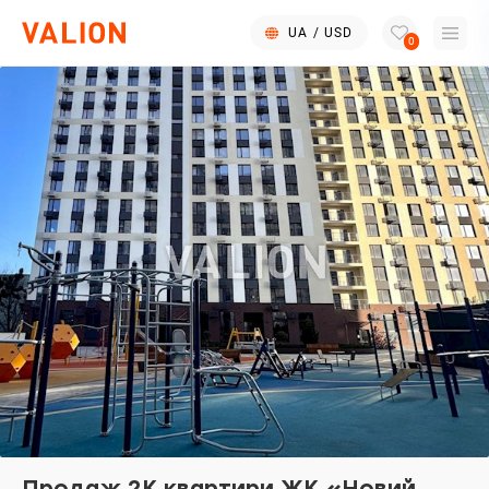
UA
/
USD
0
Продаж 2К квартири ЖК «Новий