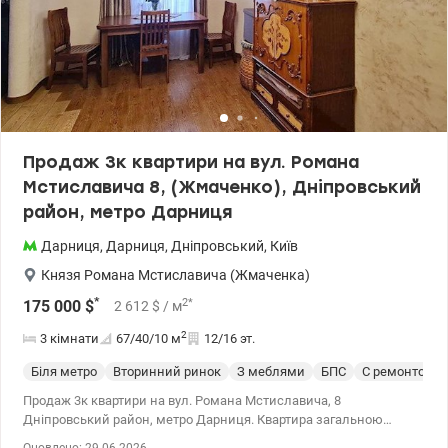
Територія ЖК закрита «без авто». Охорона 24/7. Дитячі та
спортивні майданчики, зони відпочинку. Окремо пропонуються -
найкраще місце в підземному паркінгу та комора на поверсі
площею 6,5 м². Дзвоніть (або пишіть Viber/Telegram) для
попереднього запису на перегляд. Ціна 144 000 у.о. Марина, тел.:
063 392 35 35 valion.ua/1142124
Продаж 3к квартири на вул. Романа
Мстиславича 8, (Жмаченко), Дніпровський
район, метро Дарниця
Дарниця
,
Дарниця
,
Дніпровський
,
Київ
Князя Романа Мстиславича (Жмаченка)
*
2
*
175 000
$
2 612
$
/ м
2
3 кімнати
67/40/10
м
12/16 эт.
Біля метро
Вторинний ринок
З меблями
БПС
С ремонтом
Продаж 3к квартири на вул. Романа Мстиславича, 8
Дніпровський район, метро Дарниця. Квартира загальною
площею 67 м2 знаходиться на 12 поверсі
Оновлено: 29.06.2026