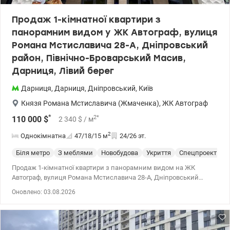
Продаж 1-кімнатної квартири з
панорамним видом у ЖК Автограф, вулиця
Романа Мстиславича 28-А, Дніпровський
район, Північно-Броварський Масив,
Дарниця, Лівий берег
Дарниця
,
Дарниця
,
Дніпровський
,
Київ
Князя Романа Мстиславича (Жмаченка)
,
ЖК Автограф
*
2
*
110 000
$
2 340
$
/ м
2
Однокімнатна
47/18/15
м
24/26 эт.
Біля метро
З меблями
Новобудова
Укриття
Спецпроект
С
Продаж 1-кімнатної квартири з панорамним видом на ЖК
Автограф, вулиця Романа Мстиславича 28-А, Дніпровський
район, Північно-Броварський Масив, Дарниця, Лівий берег
Оновлено: 03.08.2026
Розглядаємо безготівковий розрахунок. Загальна площа – 47 м²,
житлова – 17,5 м², кухня – 12,8 м². Квартира розташована на 24
поверсі 26-ти поверхового монолітно-каркасного будинку з
керамічної цегли. Сучасний ЖК комфорт-класу 2016-2020 років. з