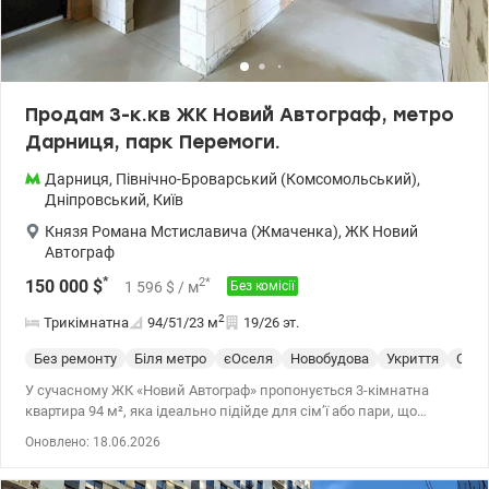
Юність Ціна : 85000 у.о. Тел. 050 355 37 46 Катерина valion.ua/
1150627
Продам 3-к.кв ЖК Новий Автограф, метро
Дарниця, парк Перемоги.
Дарниця
,
Північно-Броварський (Комсомольський)
,
Дніпровський
,
Київ
Князя Романа Мстиславича (Жмаченка)
,
ЖК Новий
Автограф
*
2
*
150 000
$
1 596
$
/ м
Без комісії
2
Трикімнатна
94/51/23
м
19/26 эт.
Без ремонту
Біля метро
єОселя
Новобудова
Укриття
Спец
У сучасному ЖК «Новий Автограф» пропонується 3-кімнатна
квартира 94 м², яка ідеально підійде для сім’ї або пари, що
любить простір та планує комфортне життя в Києві. Вул. Князя
Оновлено: 18.06.2026
Романа Мстиславовича, 22 19 поверх із 26 - панорамний вид на
парк. Чому саме ця квартира? Це той варіант, який купують “для