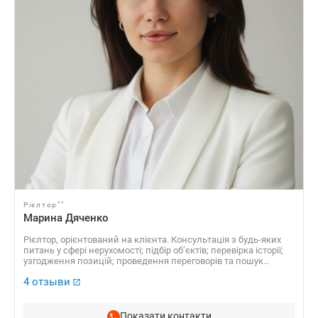
**
Рієлтор
Марина Дяченко
Рієлтор, орієнтований на клієнта. Консультація з будь-яких
питань у сфері нерухомості; підбір обʼєктів; перевірка історії;
узгодження позицій; проведення переговорів та пошук
компромісних рішень. Супроводжую угоду від першого
4 отзыви
перегляду до ключів у руках — прозоро, спокійно та з фокусом
на ваші інтереси.
Показати контакти