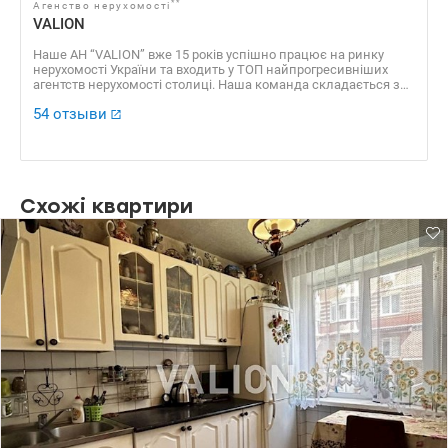
**
Агенство нерухомості
VALION
Наше АН “VALION” вже 15 років успішно працює на ринку
нерухомості України та входить у ТОП найпрогресивніших
агентств нерухомості столиці. Наша команда складається з
професійних агентів, які уклали сотні угод, які отримали
54 отзыви
безліч позитивних відгуків. Доказовою базою нашої
успішності є також численні нагороди, серед яких “ЗА
професіоналізм 2016”, “Найкращі ріелторські компанії України
2016”, “Найкращий Web ресурс ріелторської компанії 2016”, VІІ
Національний рейтинг “Найкращі ріелторські компанії 2013” ​​
та багато інших.
Схожі квартири