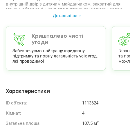
внутрішній двір з дитячим майданчиком, закритий для
машин, обладнані місця для відпочинку, кав’ярні, салон
квітів La Peonia, спорт клуб DOG Печерськ зі SPA, Центр
Детальніше
фізичної реабілітації.
т.044 200 10 80 Valion.ua/1113624
Кришталево чисті
угоди
Забезпечуємо найкращу юридичну
Гара
підтримку та повну легальність усіх угод,
та пр
які проводимо!
можл
Характеристики
ID об'єкта:
1113624
Кімнат:
4
2
Загальна площа:
107.5 м