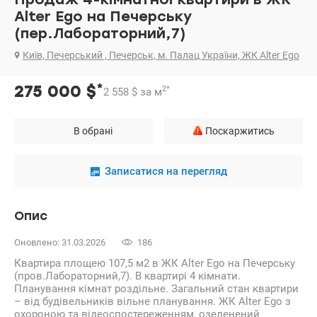
Alter Ego на Печерську
(пер.Лабораторний,7)
Київ, Печерський , Печерськ, м. Палац України, ЖК Alter Ego
*
275 000
$
2
*
2 558
$
за м
В обрані
Поскаржитись
Записатися на перегляд
Опис
Оновлено: 31.03.2026
186
Квартира площею 107,5 м2 в ЖК Alter Ego на Печерську
(пров.Лабораторний,7). В квартирі 4 кімнати.
Планування кімнат роздільне. Загальний стан квартири
– від будівельників вільне планування. ЖК Alter Ego з
охороною та відеоспостереженням, озеленений