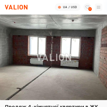
UA
/
USD
0
Продаж 4-кімнатної квартири в ЖК