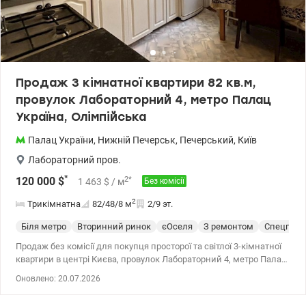
Продаж 3 кімнатної квартири 82 кв.м,
провулок Лабораторний 4, метро Палац
Україна, Олімпійська
Палац України
,
Нижній Печерськ
,
Печерський
,
Київ
Лабораторний пров.
*
2
*
120 000
$
1 463
$
/ м
Без комісії
2
Трикімнатна
82/48/8
м
2/9 эт.
Біля метро
Вторинний ринок
єОселя
З ремонтом
Спецпрое
Продаж без комісії для покупця просторої та світлої 3-кімнатної
квартири в центрі Києва, провулок Лабораторний 4, метро Палац
Україна і метро Олімпійська пішки, Печерськ, правий берег.
Оновлено: 20.07.2026
Квартира трьохстороння, розташована на комфортному 2-му
поверсі з 9, в теплому цегляному будинку. Стан житловий, але