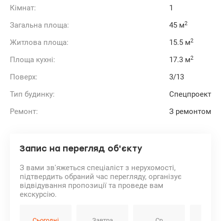
Кімнат:
1
2
Загальна площа:
45 м
2
Житлова площа:
15.5 м
2
Площа кухні:
17.3 м
Поверх:
3/13
Тип будинку:
Спецпроект
Ремонт:
З ремонтом
Запис на перегляд об'єкту
З вами зв'яжеться спеціаліст з нерухомості,
підтвердить обраний час перегляду, організує
відвідування пропозиції та проведе вам
екскурсію.
Сьогодні
Завтра
Ср
Чт