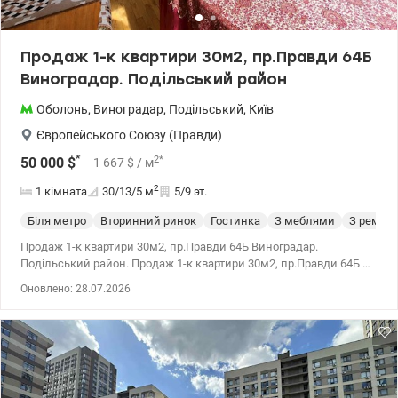
Продаж 1-к квартири 30м2, пр.Правди 64Б
Виноградар. Подільський район
Оболонь
,
Виноградар
,
Подільський
,
Київ
Європейського Союзу (Правди)
*
2
*
50 000
$
1 667
$
/ м
2
1 кімната
30/13/5
м
5/9 эт.
Біля метро
Вторинний ринок
Гостинка
З меблями
З ремон
Продаж 1-к квартири 30м2, пр.Правди 64Б Виноградар.
Подільський район. Продаж 1-к квартири 30м2, пр.Правди 64Б 5
поверх, тамбур на дві квартири. Планування: окрема кімната
Оновлено: 28.07.2026
-13.2 м² з виходом на балкон. кухня -5,3м² ГАЗ (газова плита,
холодильник) санвузол суміжний (пральна машина). Квартира
виходить на південну сторону, світла (стан житловий). Меблі та
техніка залишається. Інфраструктура: Поруч ТРЦ Retroville. У
пішій доступності поліклініка, школа, дет.сдік, Сільпо.
Добудовується нова станція метро, ​​відкриття 2027 (4 хвилини