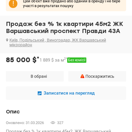
Цей об'єкт вже продано або зданий в оренду і не бере
!
участі в результатах пошуку
Продаж без % 1к квартири 45м2 ЖК
Варшавський проспект Правди 43А
Київ, Подільський , Виноградар, ЖК Варшавський
мікрорайон
*
85 000
$
2
*
1 889
$
за м
Без комісії
В обрані
Поскаржитись
Записатися на перегляд
Опис
Оновлено: 31.03.2026
327
Продаж без % 1к квартири 45м2, ЖК Варшавський,