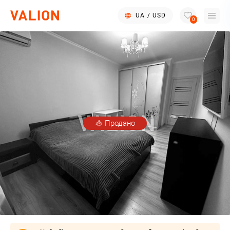
UA
/
USD
0
Продано