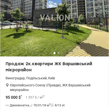
пішки). Локація: Подільський район, Виноградар, Правди 64Б,
ТРЦ Retroville Цiна 50 000 у.o. 0503932257 Марія Valion.ua/1149110
Продаж 2к.квартири ЖК Варшавський
мікрорайон
Виноградар
,
Подільський
,
Київ
Європейського Союзу (Правди)
,
ЖК Варшавський
мікрорайон
*
2
*
95 000
$
1 357
$
/ м
2
Двокімнатна
70/31/18
м
8/13 эт.