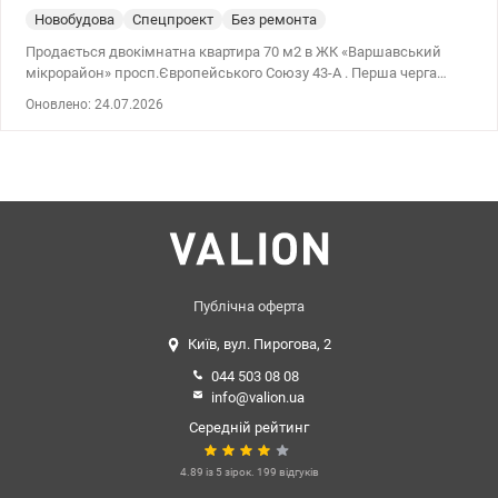
Новобудова
Спецпроект
Без ремонта
Продається двокімнатна квартира 70 м2 в ЖК «Варшавський
мікрорайон» просп.Європейського Союзу 43-А . Перша черга
комплексу — буквально за кілька кроків від майбутньої станції
Оновлено: 24.07.2026
метро, водночас будинок відокремлений іншим корпусом, що
забезпечує приватний, тихий двір з озелененням. Максимальна
близькість до інфраструктури без шуму та метушні. -Готовий
проєкт під ремонт (електрика, сантехніка тощо) — передається
покупцю безкоштовно -У будинку ліфт працює від генератора
-Комплекс реалізований за принципом «місто в місті»:
магазини, сервіси, заклади, побут — усе на одній території
-Активно ведеться будівництво метро: станція буде в пішій
доступності 2 хвилини від будинку. Характеристики: -Поверх: 8
-Площа: 70 м² Квартира для тих, хто шукає комфорт, приватність і
Публічна оферта
перспективну локацію в одному з найпопулярніших комплексів
Київ, вул. Пирогова, 2
міста. Ціна 99000 у.о. тел. 063 734 98 34 Дмитро Valion.ua/1144148
044 503 08 08
info@valion.ua
Середній рейтинг
4.89 із 5 зірок. 199 відгуків