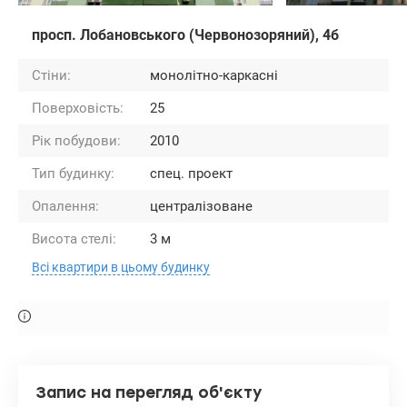
просп. Лобановського (Червонозоряний), 4б
Стіни:
монолітно-каркасні
Поверховість:
25
Рік побудови:
2010
Тип будинку:
спец. проект
Опалення:
централізоване
Висота стелі:
3 м
Всі квартири в цьому будинку
Запис на перегляд об'єкту