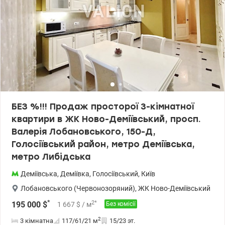
БЕЗ %!!! Продаж просторої 3-кімнатної
квартири в ЖК Ново-Деміївський, просп.
Валерія Лобановського, 150-Д,
Голосіївський район, метро Деміївська,
метро Либідська
Деміївська
,
Деміївка
,
Голосіївський
,
Київ
Лобановського (Червонозоряний)
,
ЖК Ново-Деміївський
*
2
*
195 000
$
1 667
$
/ м
Без комісії
2
3 кімнатна
117/61/21
м
15/23 эт.