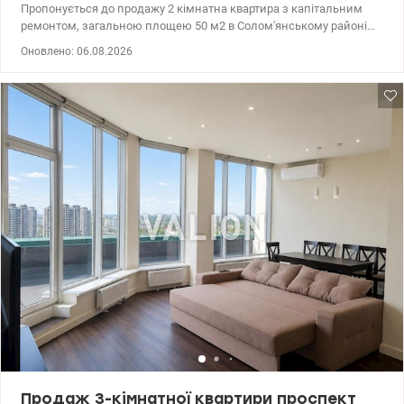
Пропонується до продажу 2 кімнатна квартира з капітальним
ремонтом, загальною площею 50 м2 в Солом'янському районі
за адресою вулиця Лобановського,57. Будинок з високими
Оновлено: 06.08.2026
стелями, квартира з капітальним ремонтом, готова до
заселення. Планування включає 2 роздільні кімнати, балкон,
простору кухню та роздільний санвузол. Всі меблі та техніка
залишаються новим власникам. Чистий, доглянутий під'їзд.
Чудова транспортна розв'язка. Чекаємо на переглядах! Ціна
100000 у.о. Марина 0937935908 valion.ua/1152928
Продаж 3-кімнатної квартири проспект