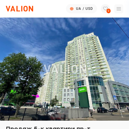
UA
/
USD
0
Продаж 5-к квартири пр-т