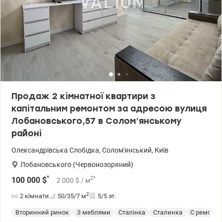
Продаж 2 кімнатної квартири з
капітальним ремонтом за адресою вулиця
Лобановського,57 в Солом’янському
районі
Олександрівська Слобідка
,
Солом'янський
,
Київ
Лобановського (Червонозоряний)
*
2
*
100 000
$
2 000
$
/ м
2
2 кімнати
50/35/7
м
5/5 эт.
Вторинний ринок
З меблями
Сталінка
Сталинка
С ремонт