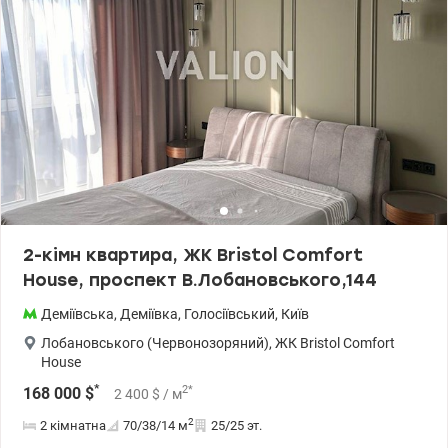
бажанням і побутові гаджети (окрім TV у вітальні). Паркомісце в
оренді — зручне, з укриттям. Поруч школи, садочки, магазини,
парки, ресторани, зручна транспортна розв’язка. т.044 200 10 80
Valion.ua/1130766
2-кімн квартира, ЖК Bristol Comfort
House, проспект В.Лобановського,144
Деміївська
,
Деміївка
,
Голосіївський
,
Київ
Лобановського (Червонозоряний)
,
ЖК Bristol Comfort
House
*
2
*
168 000
$
2 400
$
/ м
2
2 кімнатна
70/38/14
м
25/25 эт.