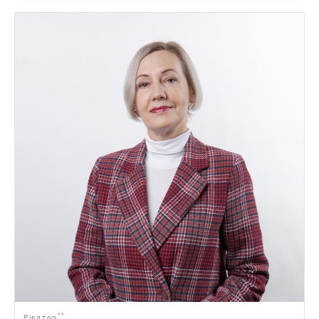
**
Рієлтор