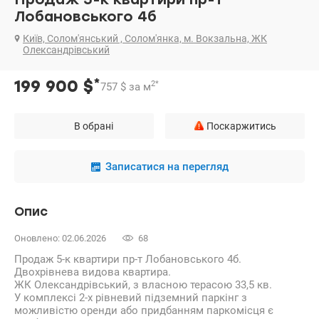
Лобановського 4б
Київ, Солом'янський , Солом'янка, м. Вокзальна, ЖК
Олександрівський
*
199 900
$
2
*
757
$
за м
В обрані
Поскаржитись
Записатися на перегляд
Опис
Оновлено: 02.06.2026
68
Продаж 5-к квартири пр-т Лобановського 4б.
Двохрівнева видова квартира.
ЖК Олександрівський, з власною терасою 33,5 кв.
У комплексі 2-х рівневий підземний паркінг з
можливістю оренди або придбанням паркомісця є