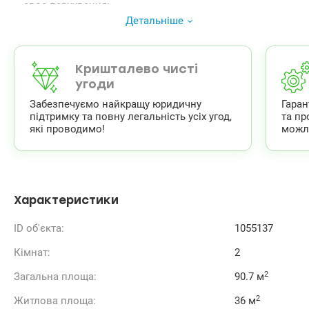
– своє паркування;
– Свій спортивний зал;
Детальніше
– буде встановлено систему сортування сміття;
– у кожній квартирі буде міжповерхова та міжквартирна
звукоізоляція;
– закритий двір під цілодобовою охороною та
Кришталево чисті
відеоспостереженням;
угоди
– стелі 3 метри;
Забезпечуємо найкращу юридичну
Гара
– У парі хвилин від будинку 2 супермаркети – «Сільпо»
підтримку та повну легальність усіх угод,
та пр
та «ЕКО Маркет».
які проводимо!
можл
044 200 10 80
valion.ua/1055137
Характеристики
ID об'єкта:
1055137
Кімнат:
2
2
Загальна площа:
90.7 м
2
Житлова площа:
36 м