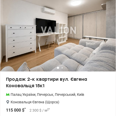
металопластикові вікна, повірені лічильники на електроенергію,
тепло та воду. - З вікон квартири, відкривається дивовижна
панорама на Печерськ. - Квартира чудово підходить як для
власного проживання, так і під оренду. - 3 ліфти в під’їзді. ЖК з
закритою територією та власною інфраструктурою: цілодобова
охорона, камери по периметру, консьєрж сервіс, дитячі
майданчики, магазини, салони, підземний паркінг. Ідеальна
локація, 5 хв до метро Печерська. Чудовва пропозиція в центрі
міста в обжитому комплексі. Ціна 145 000 у.о Печерський район.
вул. Коновальця 44-А. ЖК Панорама на Печерську Світална, тел.
096-126-02-44 valion.ua/1152910
Продаж 2-к квартири вул. Євгена
Коновальця 15к1
Палац України
,
Печерськ
,
Печерський
,
Київ
Коновальця Євгена (Щорса)
*
2
*
115 000
$
2 300
$
/ м