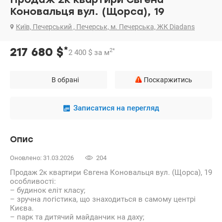
Коновальця вул. (Щорса), 19
Київ, Печерський , Печерськ, м. Печерська, ЖК Diadans
*
217 680
$
2
*
2 400
$
за м
В обрані
Поскаржитись
Записатися на перегляд
Опис
Оновлено: 31.03.2026
204
Продаж 2к квартири Євгена Коновальця вул. (Щорса), 19
особливості:
– будинок еліт класу;
– зручна логістика, що знаходиться в самому центрі
Києва.
– парк та дитячий майданчик на даху;