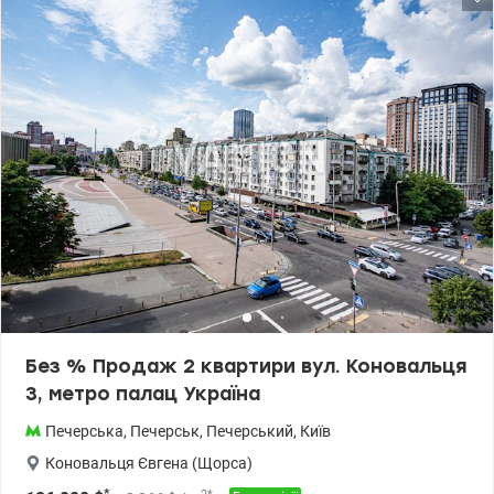
Без % Продаж 2 квартири вул. Коновальця
3, метро палац Україна
Печерська
,
Печерськ
,
Печерський
,
Київ
Коновальця Євгена (Щорса)
*