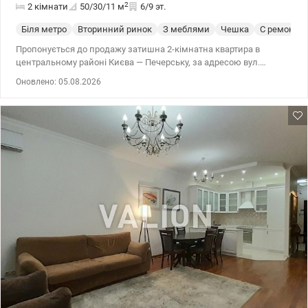
2
2 кімнати
50/30/11
м
6/9 эт.
Біля метро
Вторинний ринок
З меблями
Чешка
С ремонто
Пропонується до продажу затишна 2-кімнатна квартира в
центральному районі Києва — Печерську, за адресою вул.
Євгена Коновальця, 15к1. Розглядаэм під усі державні програми
Оновлено: 05.08.2026
та будь-який вид розрахунку. Э оселя, сертифыкати, постанови.
Квартира розташована на 6 поверсі, повністю мебльована та
укомплектована всією необхідною побутовою технікою. Вам не
потрібно витрачати час і кошти на облаштування — можна
заїхати одразу після покупки. Переваги квартири: ✔️ повністю
готова до проживання; ✔️ меблі та побутова техніка
залишаються; ✔️ охайний під'їзд; ✔️ тихий, доглянутий двір; ✔️
комфортний 6 поверх. Локація: Печерський район — один із
найпрестижніших у столиці. До станцій метро «Печерська» та
«Палац Україна» — до 15 хвилин пішки. Поруч магазини, кафе,
супермаркети, спорт комплекси, салони краси, парки та вся
необхідна інфраструктура. Квартира стане чудовим вибором як
для власного проживання, так і для вигідної інвестиції під
оренду, адже житло в цій локації користується стабільним
попитом. Телефонуйте, щоб отримати більше інформації та
домовитися про перегляд. Ця квартира може стати вашим
новим домом вже найближчим часом. Ціна- 115000 у.о. 077 007