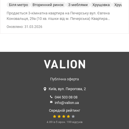
Біля метро
Вторинний ринок
З меблями
Хрущовка
Хрущев
Продається 3-кімнатна квартира на Печерську вул. Євгена
Коновальця, 29а (10 хв. пішки від м. Печерська) Квартира
розташована на 1/5 поврсы теплого цегляного будинку. Загальна
Оновлено: 31.03.2026
лоща: 54,8 кв.м. (житлова – 38,4 кв.м.) Планування: • Дві окремі
кімнати + одна прохідна • Кухня • Сумісний санвузол • Кладова В
квартирі зроблений сучасний якісний ремонт, який робили для
себе. • Продається з меблями та технікою • Тепла підлога (кухня,
ванна) • Електричні штори в спальні • Німецька сантехніка Kludi,
Hansgrohe • Побутова техніка: • Пральна машина AEG •
Посудомийка Whirlpool • Холодильник gorenje • Газова плита +
духова шафа • Два телевізори • Газова колонка • Лічильники
(вода, газ, електроенергія) Продається з меблями та технікою.
Локація: • Ідеальна інфраструктура: поруч супермаркети,
Публічна оферта
спортзали, школи • Зелена зона: парк та бульвар для прогулянок
Київ, вул. Пирогова, 2
• Зупинка транспорту – 2 хв. пішки, метро Печерська 10 хв пішки
Ціна 113.000 у.о.,без комісії для пркупця, 0677814777, 0951245884,
044 503 08 08
Ольга, Valion.ua/1127756
info@valion.ua
Середній рейтинг
4.89 із 5 зірок. 199 відгуків