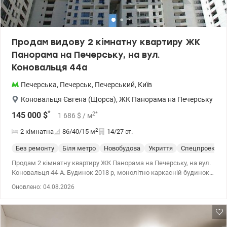
Продам видову 2 кімнатну квартиру ЖК
Панорама на Печерську, на вул.
Коновальця 44а
Печерська
,
Печерськ
,
Печерський
,
Київ
Коновальця Євгена (Щорса)
,
ЖК Панорама на Печерську
*
2
*
145 000
$
1 686
$
/ м
2
2 кімнатна
86/40/15
м
14/27 эт.
Без ремонту
Біля метро
Новобудова
Укриття
Спецпроект
Продам 2 кімнатну квартиру ЖК Панорама на Печерську, на вул.
Коновальця 44-А. Будинок 2018 р, монолітно каркасній будинокі
з цегли. Квартира площею знаходиться на 15 поверсі 27
Оновлено: 04.08.2026
поверхового будинку. Загальна площа квартири-85.6 кв.м Має
ергономічне планування, можливо перепланування в 3-х
кімнатну. - Два санвузли, є балкон. - Стан квартири, після
забудовника: рівна стяжка на полу, утеплені стіни, якісні