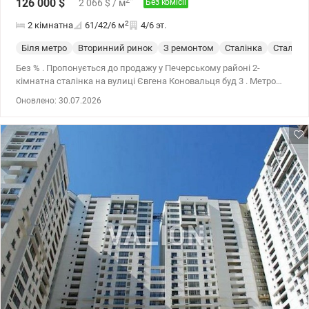
2
*
126 000
$
2 066
$
/ м
Без комісії
2
2 кімнатна
61/42/6
м
4/6 эт.
Біля метро
Вторинний ринок
З ремонтом
Сталінка
Сталинк
Без % . Пропонується до продажу у Печерському районі 2-
кімнатна сталінка на вулиці Євгена Коновальця буд 3 . Метро
Національний палац мистецтв «Україна» . Зручний 4 поверх , є
Оновлено: 30.07.2026
ліфт . Найвигідніша пропозиція щодо співвідношення ціни та
якості. По-перше, найбільш зручна і затребувана локація поруч з
метро . По-друге, 4-й середній поверх. Квартира світла,
функціональне планування, гарний стан, газова колонка у будь
який час є горяча вода. Дві окремі кімнати, два балкони . Кухня 7
метрів. Санвузол роздільний . Вікна виходять у зелене подвір'я,
також на палац Україна . Поруч дитсадки, школи, дитячий та
спортивний майданчики, супермаркети , Володимирський
ринок . Транспортна розв'язка у всі райони міста. Також
розглядаємо державні програми . Торг . Телефонуйте! Відмінний
варіант для життя та здачі в оренду. Ціна 126000 уо 0963198153
Геннадій . Valion ua 1154810