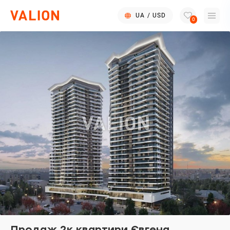
UA
/
USD
0
Продаж 2к квартири Євгена