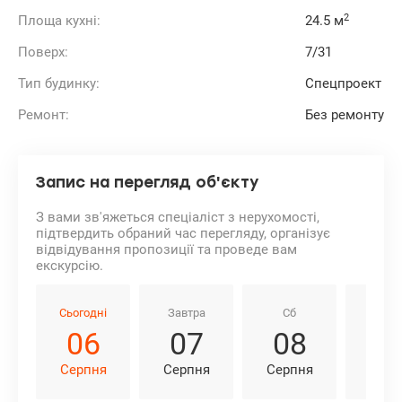
2
Площа кухні:
24.5 м
Поверх:
7/31
Тип будинку:
Спецпроект
Ремонт:
Без ремонту
Запис на перегляд об'єкту
З вами зв'яжеться спеціаліст з нерухомості,
підтвердить обраний час перегляду, організує
відвідування пропозиції та проведе вам
екскурсію.
Сьогодні
Завтра
Сб
Нд
06
07
08
0
Серпня
Серпня
Серпня
Серп