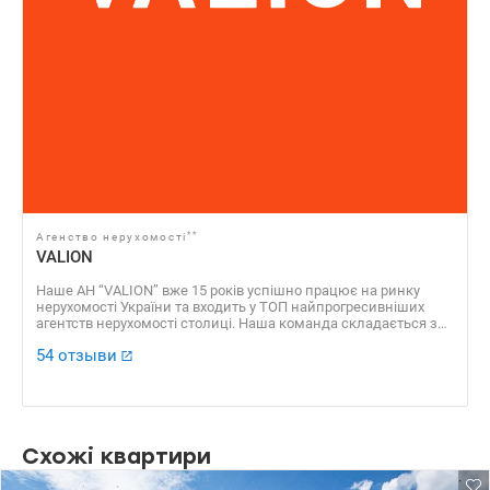
**
Агенство нерухомості
VALION
Наше АН “VALION” вже 15 років успішно працює на ринку
нерухомості України та входить у ТОП найпрогресивніших
агентств нерухомості столиці. Наша команда складається з
професійних агентів, які уклали сотні угод, які отримали
54 отзыви
безліч позитивних відгуків. Доказовою базою нашої
успішності є також численні нагороди, серед яких “ЗА
професіоналізм 2016”, “Найкращі ріелторські компанії України
2016”, “Найкращий Web ресурс ріелторської компанії 2016”, VІІ
Національний рейтинг “Найкращі ріелторські компанії 2013” ​​
та багато інших.
Схожі квартири