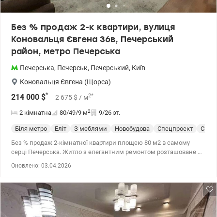
01 88 Оксана valion.ua/1152165
Без % продаж 2-к квартири, вулиця
Коновальця Євгена 36в, Печерський
район, метро Печерська
Печерська
,
Печерськ
,
Печерський
,
Київ
Коновальця Євгена (Щорса)
*
2
*
214 000
$
2 675
$
/ м
2
2 кімнатна
80/49/9
м
9/26 эт.
Біля метро
Еліт
З меблями
Новобудова
Спецпроект
С ре
Без % продаж 2-кімнатної квартири площею 80 м2 в самому
серці Печерська. Житло з елегантним ремонтом розташоване в
будинку бізнес-класу, за адресою вулиця Євгена Коновальця
Оновлено: 03.04.2026
36в, поруч зі станцією метро Печерська. Характеристики
квартири: - площа: загальна 80 м2, житлова 48,5 м2, кухня 9 м2 -
поверх 9/26 - висота стелі 2,85 м2 - дизайнерський ремонт з
якісними меблями та технікою - планування: велика вітальня
об'єднана з кухнею, затишна спальня з балконом, ванна
кімната, гардеробна, гостьовий санвузол - монолітно-каркасний