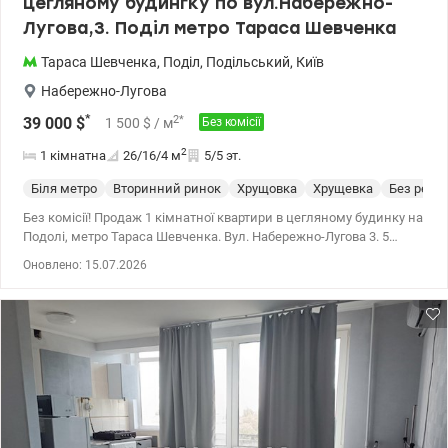
цегляному будингку по вул.Набережно-
та все, за що люблять Поділ. Цей об'єкт стане чудовим
варіантом для: комфортного проживання в центрі Києва,офісу
Лугова,3. Поділ метро Тараса Шевченка
або інвестиції під оренду. Якщо ви шукаєте універсальний об'єкт
із характером і хорошою локацією — запрошую на перегляд.
Тараса Шевченка
,
Поділ
,
Подільський
,
Київ
Ціна: 76500 у.е. без комиссии для покупателя 093-548-70-25
Набережно-Лугова
Татьяна Valion.ua/1154163
*
2
*
39 000
$
1 500
$
/ м
Без комісії
2
1 кімнатна
26/16/4
м
5/5 эт.
Біля метро
Вторинний ринок
Хрущовка
Хрущевка
Без ремо
Без комісії! Продаж 1 кімнатної квартири в цегляному будинку на
Подолі, метро Тараса Шевченка. Вул. Набережно-Лугова 3. 5
поверх, площа 25,7, кімната 15,6, кухня 4,4. Квартира потребує
Оновлено: 15.07.2026
ремонту. Є балкон, вікна на вулицю. Розвинена інфраструктура.
Вільна. 39 000 у.о. 050-855-32-38 Любов valion.ua/1153916