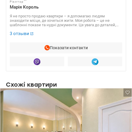
**
Рієлтор
Марія Король
Я не просто продаю квартири – я допомагаю людям
знаходити місце, де хочеться жити. Моя робота – це не
шаблонні покази та нудні документи. Це увага до деталей,
щирий підхід та результат, який тішить. Для мене важливо не
3 отзыви
просто закрити угоду, а щоб ви залишилися задоволені.
Показати контакти
Схожі квартири