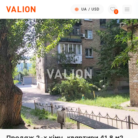
UA
/
USD
0
Продаж 2-х кімн. квартири 41,8 м2