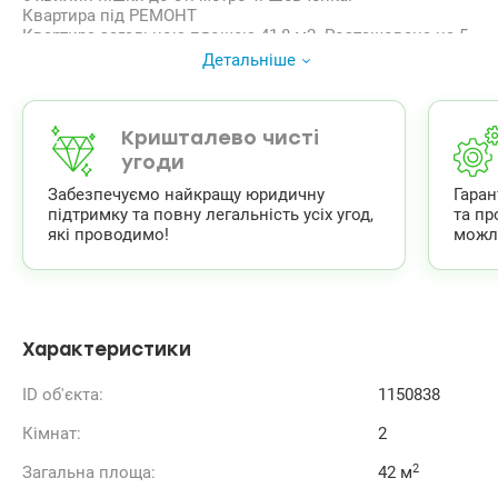
Квартира під РЕМОНТ
Квартира загальною площею 41,8 м2. Розташована на 5
поверсі п’ятиповерхового цегляного будинку, було
Детальніше
зроблено капітальний ремонт даху.
Вікна виходять у тихе подвір’я.
кімнати суміжні 14,6м2, та 11,5м2.
кухня 6м2 газ, є лічильник
Кришталево чисті
санвузол роздільний. на воду є лічильники.
угоди
Висота стелі 2,50м.
Забезпечуємо найкращу юридичну
Гара
У пішій доступності Спортлайф, школа, поліклініка, АТБ.
підтримку та повну легальність усіх угод,
та пр
ціна 58 000 у.о. 0503932257 Мария Valion.ua/1150838
які проводимо!
можл
Характеристики
ID об'єкта:
1150838
Кімнат:
2
2
Загальна площа:
42 м