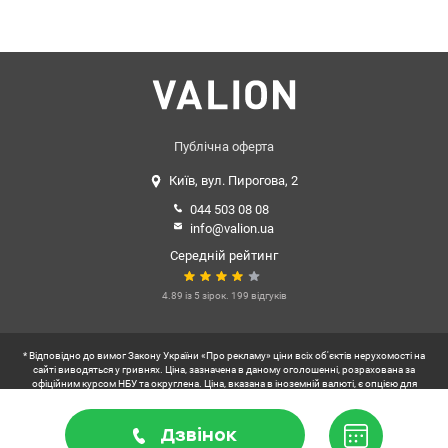
варіант для інвестицій. Розвинена інфраструктура: у пішій
доступності супермаркети, банки, аптеки, кафе, ресторани,
кінотеатр «Жовтень», «Житловий ринок». Зручна транспортна
розв'язка. Ст.м. «Контрактова площа» та «Тараса Шевченка» – 10
хвилин. Телефонуйте та приходьте на перегляд. Комісію оплачує
покупець. Ціна 45 000 у.о. 0968144949 Едуард valion.ua/1123296
Публічна оферта
Київ, вул. Пирогова, 2
044 503 08 08
info@valion.ua
Середній рейтинг
4.89 із 5 зірок. 199 відгуків
* Відповідно до вимог Закону України «Про рекламу» ціни всіх об'єктів нерухомості на
сайті виводяться у гривнях. Ціна, зазначена в даному оголошенні, розрахована за
офіційним курсом НБУ та округлена. Ціна, вказана в іноземній валюті, є опцією для
зручності користувачів українського сегменту інтернету.
** Користувач коворкінгів VALION
Дзвінок