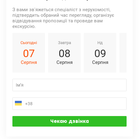
З вами зв'яжеться спеціаліст з нерухомості,
підтвердить обраний час перегляду, організує
відвідування пропозиції та проведе вам
екскурсію.
Сьогодні
Завтра
Нд
Пн
07
08
09
1
Серпня
Серпня
Серпня
Серп