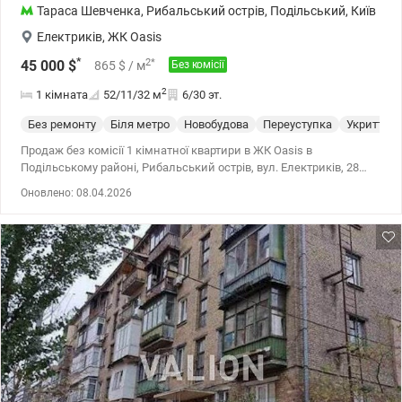
Тараса Шевченка
,
Рибальський острів
,
Подільський
,
Київ
Електриків
,
ЖК Oasis
*
2
*
45 000
$
865
$
/ м
Без комісії
2
1 кімната
52/11/32
м
6/30 эт.
Без ремонту
Біля метро
Новобудова
Переуступка
Укриття
Продаж без комісії 1 кімнатної квартири в ЖК Oasis в
Подільському районі, Рибальський острів, вул. Електриків, 28
(будинок № 1). Продаж по перепоступці. Видова квартира
Оновлено: 08.04.2026
загальною площею 52,20 м2 на 6 поверсі 30 поверхового
будинку. Комплекс класу комфорт, монолітно-каркасна
технологія будівництва, стіни – цегла. Будівництво тимчасово
призупинено до кінця війни, проте це не змінює одного – після
відновлення робіт комплекс стане справжньою перлиною на
березі Дніпра. Вигідна інвестиція в майбутнє: після завершення
будівництва вартість нерухомості значно зросте. Сучасний
проект, що передбачає всі переваги для комфортного життя та
відпочинку. Ціна 45000 у.о., тел. 063 668 97 67 Дарія,
valion/1141944