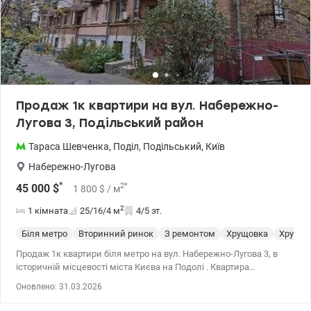
Продаж 1к квартири на вул. Набережно-
Лугова 3, Подільський район
Тараса Шевченка
,
Поділ
,
Подільський
,
Київ
Набережно-Лугова
*
2
*
45 000
$
1 800
$
/ м
2
1 кімната
25/16/4
м
4/5 эт.
Біля метро
Вторинний ринок
З ремонтом
Хрущовка
Хрущев
Продаж 1к квартири біля метро на вул. Набережно-Лугова 3, в
історичній місцевості міста Києва на Подолі . Квартира
знаходиться на 4-му поверсі 5-ти поверхового цегляного
Оновлено: 31.03.2026
будинку. Загальна площа – 25.7 кв.м. Житлова площа – 15.6
кв.м. Кухня – 4.4 кв.м. Стан квартири під ремонт. Ідеальний