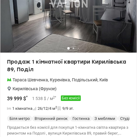
Продаж 1 кімнатної квартири Кирилівська
89, Поділ
Тараса Шевченка
,
Куренівка
,
Подільський
,
Київ
Кирилівська (Фрунзе)
*
2
*
39 999
$
1 538
$
/ м
Без комісії
2
1 кімнатна
26/12/4
м
9/9 эт.
Біля метро
Вторинний ринок
Гостинка
З меблями
Студія
Продається без комісії для покупця 1-кімнатна світла квартира з
ремонтом на Подолі , вулиця Кирилівська 89, правий берег,