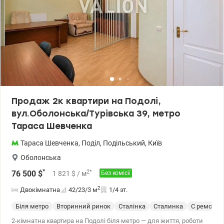
Продаж 2к квартири на Подолі,
вул.Оболонська/Турівська 39, метро
Тараса Шевченка
Тараса Шевченка
,
Поділ
,
Подільський
,
Київ
Оболонська
*
2
*
76 500
$
1 821
$
/ м
Без комісії
2
Двокімнатна
42/23/3
м
1/4 эт.
Біля метро
Вторинний ринок
Сталінка
Сталинка
С ремонто
2-кімнатна квартира на Подолі біля метро — для життя, роботи