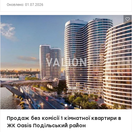
район Подільський. Квартира розташована на 9/9 поверсі
Оновлено: 01.07.2026
теплого цегляного будинку. Є техповерх, є ліфт, є укриття.
Будинок газифікований. Загальна площа квартири 26 кв.м, кухня
4 кв.м. Формат квартири кухня-студія, сумісний санвузол в
кафелі, балкон. В квартирі зроблено капітальний ремонт з
заміною всіх комунікацій - заміна труб, заміна електропроводки.
Встановлено вікна МПО, бойлер, душова кабіна, лічильники
води, газу та електрики. Квартира обладнана всіма необхідними
меблями та технікою для комфортного життя. Залишається усе.
Зручна транспортна роз’язка – поруч за 10 хв їзди 4 станції
метро – Контрактова, Лукянівська, Тараса Шевченка та Почайна.
Біля будинку зупинка громадського транспорту. Поруч сквер,
стадіон Спартак, садочок магазин, супермаркет. Дзвоніть,
записуйтесь на перегляд. Вигідна пропозиція як для життя, так і
для орендного бізнесу. Ціна без комісії для покупця 39999у.о.,
067-781-47-77, 095-124-58-84 Ольга, Valion.ua/1147879
Продаж без комісії 1 кімнатної квартири в
ЖК Oasis Подільський район