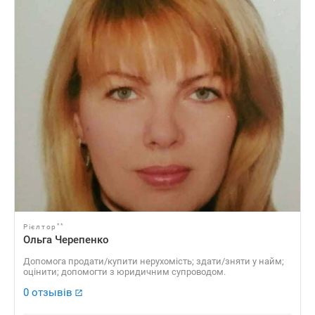
**
Рієлтор
Ольга Черепенко
Допомога продати/купити нерухомість; здати/зняти у найм;
оцінити; допомогти з юридичним супроводом.
0 отзывів