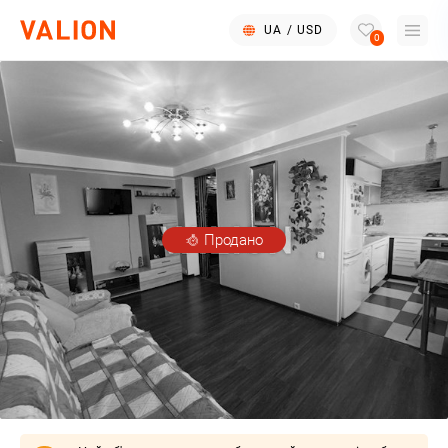
UA
/
USD
0
Продано