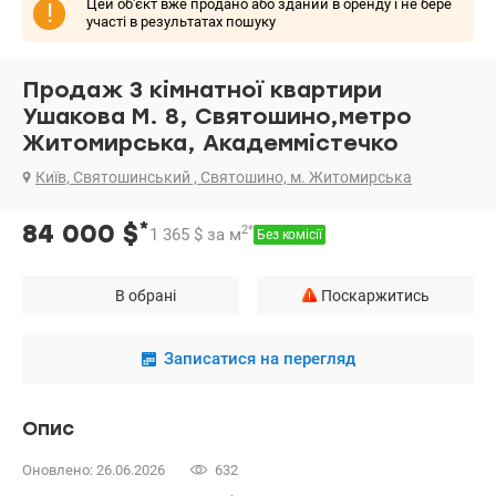
Цей об'єкт вже продано або зданий в оренду і не бере
!
участі в результатах пошуку
Продаж 3 кімнатної квартири
Ушакова М. 8, Святошино,метро
Житомирська, Академмістечко
Київ, Святошинський , Святошино, м. Житомирська
*
84 000
$
2
*
1 365
$
за м
Без комісії
В обрані
Поскаржитись
Записатися на перегляд
Опис
Оновлено: 26.06.2026
632