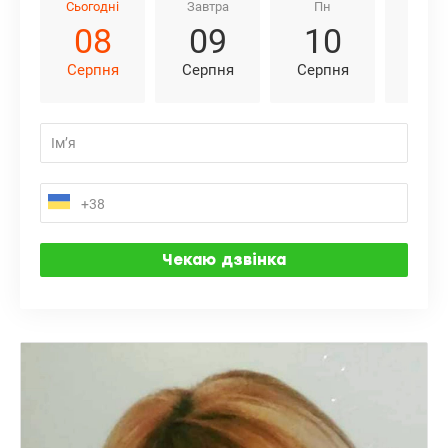
Сьогодні
Завтра
Пн
Вт
08
09
10
1
Серпня
Серпня
Серпня
Серп