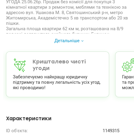
УГОДА 25.06.26р. Продаж без комісії для покупця 3
кімнатної квартири з ремонтом, меблями та технікою за
адресою вул. Ушакова М. 8, Святошинський р-н, метро
Житомирська, Академістечко 5 хв транспортом або 20 хв
пішки.
Загальна площа квартири 62 км м, розташована на 8/9
поверсі доглянутого охайного будинку. Будинок
газифікований.
Детальніше
Формат квартири – дві окремі спальні по 15 і 10 кв.м та
кухня – вітальня 7+15 кв.м. С/в окремий. По периметру
квартири два засклені та утеплені балкони.
Квартира повністю оснащена меблями та технікою для
Кришталево чисті
комфортнго проживання ( холодильник, варильна
угоди
поверхня+духовка, кондиціонер, бойлер, пральна
Забезпечуємо найкращу юридичну
Гара
машина, лічильники, сигналізація) та готова до
підтримку та повну легальність усіх угод,
та пр
заселення.
які проводимо!
можл
Будинок розташований в мальовничому зеленому
районі з гарно розвиненою інфраструктурою – у дворі
дитячий садочок, поруч школи, медзаклад, магазини,
базар, зупинка громадського транспорту. Є багато місць
для відпочинку та прогулянок, поруч озеро , парк, ліс.
Характеристики
ID об'єкта:
1149315