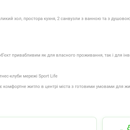
великий хол, простора кухня, 2 санвузли з ванною та з душово
об’єкт привабливим як для власного проживання, так і для інве
тнес-клуби мережі Sport Life
є комфортне житло в центрі міста з готовими умовами для жи