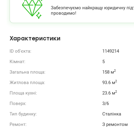
Забезпечуємо найкращу юридичну підтри
проводимо!
Характеристики
ID об'єкта:
1149214
Кімнат:
5
2
Загальна площа:
158 м
2
Житлова площа:
93.6 м
2
Площа кухні:
23.6 м
Поверх:
3/6
Тип будинку:
Сталінка
Ремонт:
З ремонтом