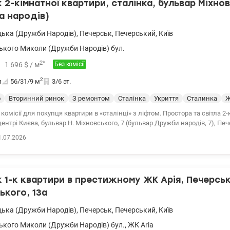
2-кімнатної квартири, сталінка, бульвар Міхнов
а народів)
цька (Дружби Народів)
,
Печерськ
,
Печерський
,
Київ
ького Миколи (Дружби Народів) бул.
2
*
1 696
$
/ м
Без комісії
2
и
56/31/9
м
3/6 эт.
о
Вторинний ринок
З ремонтом
Сталінка
Укриття
Сталинка
Ж
комісії для покупця квартири в «сталінці» з ліфтом. Простора та світла 2
центрі Києва, бульвар Н. Міхновського, 7 (бульвар Дружби народів, 7), Пе
р. Квартира двостороння, розташована на комфортному 3-му поверсі з 5, 
1.07.2026
удинку. Стан житловий, але потребує ремонту. Вікна квартири виходять у 
анвузла, є балкон. Кімнати та кухня мають ідеальну геометрію\, висота стелі 3 
 газова плита. Лічильники на воду та електроенергію. Чистий та доглянут
1-к квартири в престижному ЖК Арія, Печерськ,
ва територія, ліфт, дитячий та спортивний майданчики. Будинок розташ
 районів столиці, у тихому зеленому дворі, між двома станціями метро 
ького, 13а
а» (Дружби народів) за 10 хвилин ходьби, що забезпечує комфорт і спок
цька (Дружби Народів)
,
Печерськ
,
Печерський
,
Київ
 Поруч знаходяться супермаркети, магазини, «Новус» та «Океан Плаза»,
инок, кафе, ресторани, банки, школи, дитячі садки, спортивні клуби та в
ького Миколи (Дружби Народів) бул.
,
ЖК Aria