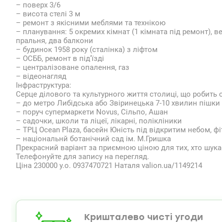
– поверх 3/6
– висота стелі 3 м
– ремонт з якісними меблями та технікою
– планування: 5 окремих кімнат (1 кімната під ремонт), 
пральня, два балкони
– будинок 1958 року (сталінка) з ліфтом
– ОСББ, ремонт в під’їзді
– централізоване опалення, газ
– відеонагляд
Інфраструктура:
Серце ділового та культурного життя столиці, що робить 
– до метро Либідська або Звіринецька 7-10 хвилин пішки
– поруч супермаркети Novus, Сільпо, Ашан
– садочки, школи та ліцеї, лікарні, полікліники
– ТРЦ Ocean Plaza, басейн Юність під відкритим небом, фі
– національнй ботанічний сад ім. М.Гришка
Прекрасний варіант за приємною ціною для тих, хто шука
Телефонуйте для запису на перегляд.
Ціна 230000 у.о. 0937470721 Наталя valion.ua/1149214
Кришталево чисті угоди