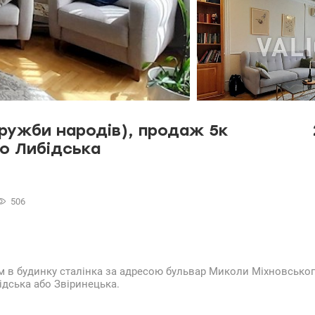
ружби народів), продаж 5к
о Либідська
506
м в будинку сталінка за адресою бульвар Миколи Міхновськог
ідська або Звіринецька.