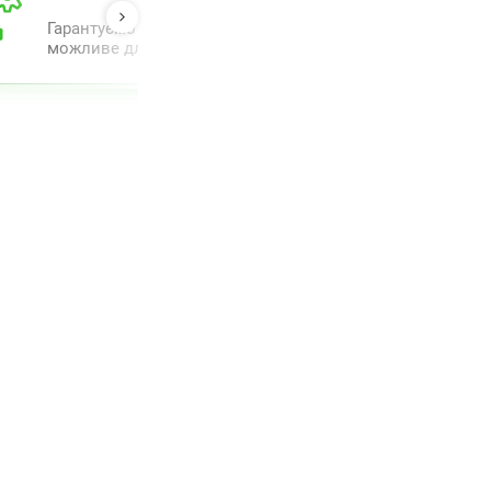
Гарантуємо повний комплекс супроводу та проведення 
можливе для полегшення процесу.