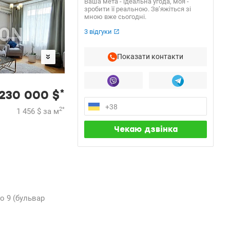
Ваша мета - ідеальна угода, моя -
зробити її реальною. Зв’яжіться зі
мною вже сьогодні.
3 відгуки
Показати контакти
*
230 000
$
2
*
1 456
$
за м
о 9 (бульвар