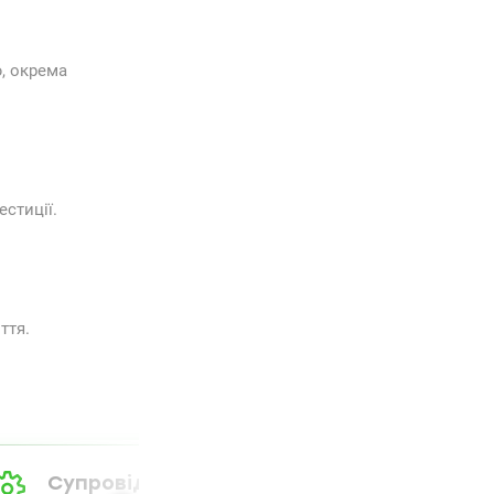
ю, окрема
стиції.
ття.
Супровід від А до Я