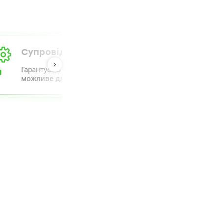
Супровід від А до Я
Гарантуємо повний комплекс супроводу та проведення 
можливе для полегшення процесу.