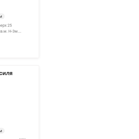
м
ерх 25
в.м. Н-3м.
ським проектом.
ціональне
ериторія будинку,
реі, є також
 та гімназія.
0 у.о. Без
силя
м