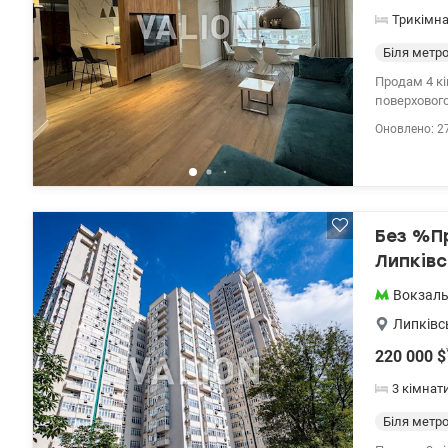
Трикімн
Біля метр
Продам 4 кі
поверхового
Квартира дв
Оновлено: 2
Вбудована к
планування:
відеоспосте
генератор. 
Поруч у 5 х
Без %Пр
Липківс
Вокзал
Липківс
220 000
$
3 кімнат
Біля метр