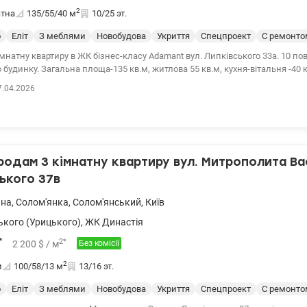
2
атна
135/55/40
м
10/25 эт.
о
Еліт
З меблями
Новобудова
Укриття
Спецпроект
С ремонто
мнатну квартиру в ЖК бізнес-класу Adamant вул. Липківського 33а. 10 пов
 будинку. Загальна площа-135 кв.м, житлова 55 кв.м, кухня-вітальня -40 к
остороння, з гарним видом на місто. Виконано якісний ремонт за автор
7.04.2026
ухня, побутова техніка, квартира повністю укомплектована меблями. Ра
 3- спальні, кухня-вітальня, два санвузли, дві засклені лоджії. Закрита т
реження, охорона, є підземний паркінг, Будинок має власні сонячні бата
Поруч є вся необхідна інфраструктура: супермаркети, салони-краси, школа
вилинах -Солом'янська лісопаркова зона. Показую по домовленості. 315 00
одам 3 кімнатну квартиру вул. Митрополита Ва
комісії. Світлана, тел. 096-126-02-44 valion.ua/1143448
ького 37в
ьна
,
Солом'янка
,
Солом'янський
,
Київ
ького (Урицького)
,
ЖК Династія
*
2
*
2 200
$
/ м
Без комісії
2
и
100/58/13
м
13/16 эт.
о
Еліт
З меблями
Новобудова
Укриття
Спецпроект
С ремонто