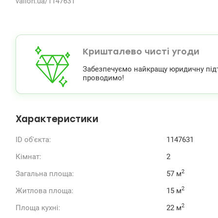
valion.ua/1147631
Кришталево чисті угоди
Забезпечуємо найкращу юридичну підтри
проводимо!
Характеристики
ID об'єкта:
1147631
Кімнат:
2
2
Загальна площа:
57 м
2
Житлова площа:
15 м
2
Площа кухні:
22 м