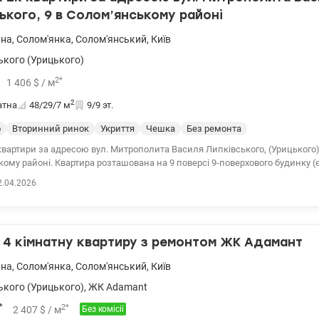
ького, 9 в Солом’янському районі
ьна
,
Солом'янка
,
Солом'янський
,
Київ
ького (Урицького)
2
*
1 406
$
/ м
2
атна
48/29/7
м
9/9 эт.
о
Вторинний ринок
Укриття
Чешка
Без ремонта
вартири за адресою вул. Митрополита Василя Липківського, (Урицького),
ому районі. Квартира розташована на 9 поверсі 9-поверхового будинку (
шована всередині булинку, утеплена по всьому периметру. Ергономічний простір,
2.04.2026
не зонування. Планування включає роздільні кімнати. Загальна площа –
в.м, житлова – 29,4 кв.м. В квартирі виконано початковий ремонт (метал
а проводка, утеплена, засклена лоджія, встановлено лічильники води та 
 було проведено капітальний
4 кімнатну квартиру з ремонтом ЖК Адамант
. В будинку ОСББ, є відеонагляд, охайна, доглянута територія, чистий під'ї
 укриття. У дворі є місце для паркування авто. Квартира світла та зати
ьна
,
Солом'янка
,
Солом'янський
,
Київ
 видом. Будинок розташовано в 10 хвилинах ходьби від метро Вокзальн
газини, чудово розвинена інфраструктура. Телефонуйте для переглядів! Ціна
ького (Урицького)
,
ЖК Adamant
Марина 0937935908 valion.ua/1147944
*
2
*
2 407
$
/ м
Без комісії