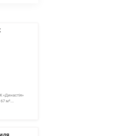
К
67 м².
 096-126-02-44
иля