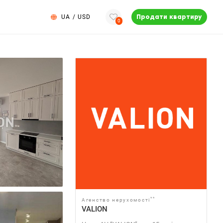
UA
/
USD
Продати квартиру
0
**
Агенство нерухомості
VALION