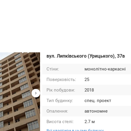
вул. Липківського (Урицького), 37в
Стіни:
монолітно-каркасні
Поверховість:
25
Рік побудови:
2018
Тип будинку:
спец. проект
Опалення:
автономне
Висота стелі:
2.7 м
Всі квартири в цьому будинку