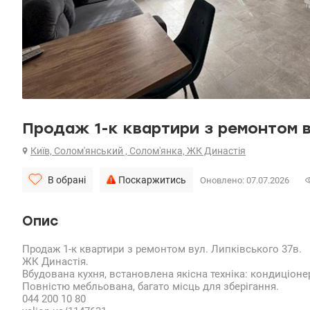
Продаж 1-к квартири з ремонтом в
Київ, Солом'янський , Солом'янка, ЖК Династія
В обрані
Поскаржитись
Оновлено: 07.07.2026
Опис
Продаж 1-к квартири з ремонтом вул. Липківського 37в.
ЖК Династія.
Вбудована кухня, встановлена ​​якісна техніка: кондиціон
Повністю мебльована, багато місць для зберігання.
044 200 10 80