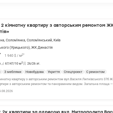
2 кімнатну квартиру з авторським ремонтом Ж
тія»
ьна
,
Солом'янка
,
Солом'янський
,
Київ
ького (Урицького)
,
ЖК Династія
*
2
*
1 940
$
/ м
2
и
67/47/10
м
26/26 эт.
о
З меблями
Новобудова
Укриття
Спецпроект
С ремонтом
натну квартиру з авторським ремонтом вул.Василя Липківського 37б ЖК «Династія»
ртири з авторським ремонтом та панорамним видом. Загальна площа — 
льня + окрема спальня. Вбудована кухня
4.08.2026
побутова техніка Усі меблі виготовлені на замовлення. Спальня з меблями
кляними дверима у французькому стилі. Є окремий
ля Липківського 37б Київ, Солом'янський район. 130000 у.о Світлана, тел.
2к квартири за адресою вул. Митрополита Вас
149426