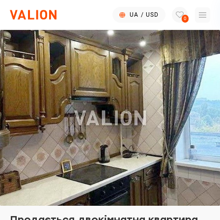
UA
/
USD
0
Продається двокімнатна квартира,