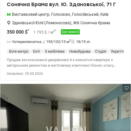
Сонячна Брама вул. Ю. Здановської, 71 Г
Виставковий центр
,
Голосієво
,
Голосіївський
,
Київ
Зданівської Юлії (Ломоносова)
,
ЖК Сонячна брама
*
2
*
350 000
$
1 795
$
/ м
Без комісії
2
Чотирикімнатна
195/102/15
м
18/19 эт.
Біля метро
Еліт
З меблями
Новобудова
Студія
Укриття
Продаж ексклюзивної дворівневої 4-х кімнатної квартири з
авторським ремонтом в житловому комплексі бізнес класу
Сонячна Брама за адресою: вул. Юлії Здановської (Ломоносова),
Оновлено: 29.04.2026
71 Г. Загальна площа квартири 195 м2, житлова - 102 м2.
Прекрасне поєднання комфорту, простору та функціольності.
Планування передбачає: Перший рівень - просторий хол,
вітальня зі столовою зоною та затишною зоною відпочинку
площею 30 кв.м., кухня-студія, окрема спальня 26 кв.м. з
виходом на балкон, гостьовий с/в з душовою, господарське
приміщення з пральною та сушильною машинами, бойлером.
Другий рівень - майстер-спальня з власним санвузлом та
душовою, 2 окремі кімнати, балкон, ванна кімната з санвузлом.
Квартира дуже тепла та наповнена світлом. Високі стелі 2,70 та 3