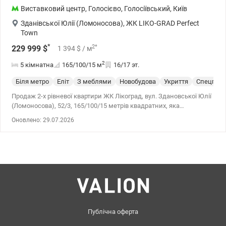
Виставковий центр
,
Голосієво
,
Голосіївський
,
Київ
Зданівської Юлії (Ломоносова)
,
ЖК LIKO-GRAD Perfect
Town
*
2
*
229 999
$
1 394
$
/ м
2
5 кімнатна
165/100/15
м
16/17 эт.
Біля метро
Еліт
З меблями
Новобудова
Укриття
Спецпрое
Продаж 2-х рівневої квартири ЖК Лікоград, вул. Здановської Юлії
(Ломоносова), 52/3, 165/100/15 метрів квадратних, яка
розташовується на 16-17 поверсі. Квартира продається з
Оновлено: 29.07.2026
меблями та технікою. У квартирі ніхто не жив після ремонту.
Добре розвинена інфраструктура та зручне розташування, в
пішій доступності від ВДНГ. Також поряд розташовані ТРЦ
Республіка, Епіцентр, Метро, ​​ТЦ Магеллан. Ціна 229999 у.о.
Оксана 0677241286, valion.ua/1039332
Публічна оферта