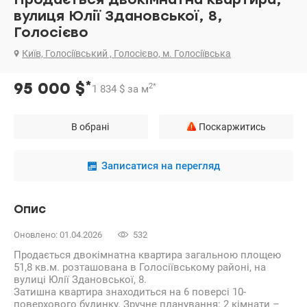
вулиця Юлії Здановської, 8,
Голосієво
Київ, Голосіївський , Голосієво, м. Голосіївська
*
95 000
$
2
*
1 834
$
за м
В обрані
Поскаржитись
Записатися на перегляд
Опис
Оновлено: 01.04.2026
532
Продається двокімнатна квартира загальною площею
51,8 кв.м. розташована в Голосіївському районі, на
вулиці Юлії Здановської, 8.
Затишна квартира знаходиться на 6 поверсі 10-
поверхового будинку. Зручне планування: 2 кімнати –