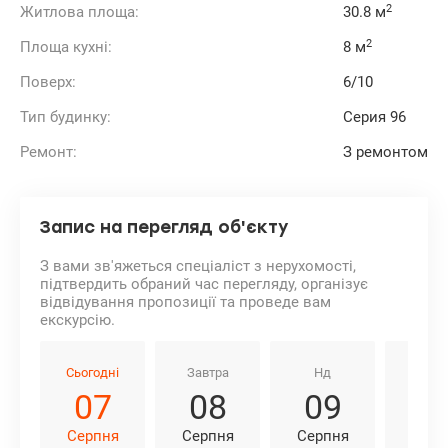
2
Житлова площа:
30.8 м
Пошта, районна поліклініка, бювет.
Також за декілька зупинок розташовані ВДНГ
2
Площа кухні:
8 м
(Національний комплекс «Експоцентр України»), ТРЦ
«Магелан», Київський іподром, Льодовий стадіон, ТЦ
Поверх:
6/10
«Магелан», ТРЦ «Республіка», найбільший в Україні
спортивний клуб з басейнами «Sport-Life».
Тип будинку:
Cерия 96
До метро Васильківська та Голосіївська – 10 хв. пішки.
Розглядаємо продаж за державними програмами.
Ремонт:
З ремонтом
Телефонуйте. Завжди рада допомогти.
Ціна 95000 у.о., 0639593756 Ірина valion.ua/1145625
Запис на перегляд об'єкту
З вами зв'яжеться спеціаліст з нерухомості,
підтвердить обраний час перегляду, організує
відвідування пропозиції та проведе вам
екскурсію.
Сьогодні
Завтра
Нд
Пн
07
08
09
1
Серпня
Серпня
Серпня
Серп