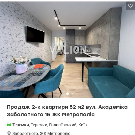
посудомийною машиною, шафи в коридорі та кімнаті,
кондиціонери в кімнаті та кухні, бойлер, пральна машина.
Взимку працював генератор на опалення та воду. Власна газова
котельня забезпечує тепло незалежно від міста. У комплексі є
підземний паркінг, який працює, за потреби, як укриття. Також є
підвали - укриття в кожній секції, де тепло взимку, і є вай-фай. На
території комплексу супермаркет ТРАШ, Нова Пошта, магазини,
кав'ярні, салони, аптека, 2 лабораторії, ОК WINE, піцерія Марабіні,
сімейне кафе з домашньою кухнею. Біля будинку Голосіївський
ліс, територія ВДНГ, поряд з Пирогово, Феофанівський
ландшафтний парк. До метро транспортом 5 хвилин, пішки – 25
хвилин. Цена: 110000 у.е. 06309788380 Ольга valion.ua/1152731
Продаж 2-к квартири 52 м2 вул. Академіка
Заболотного 1Б ЖК Метрополіс
Теремки
,
Теремки
,
Голосіївський
,
Київ
Заболотного
,
ЖК Метрополіс