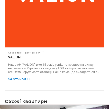
**
Агенство нерухомості
VALION
Наше АН “VALION” вже 15 років успішно працює на ринку
нерухомості України та входить у ТОП найпрогресивніших
агентств нерухомості столиці. Наша команда складається з
професійних агентів, які уклали сотні угод, які отримали
54 отзыви
безліч позитивних відгуків. Доказовою базою нашої
успішності є також численні нагороди, серед яких “ЗА
професіоналізм 2016”, “Найкращі ріелторські компанії України
2016”, “Найкращий Web ресурс ріелторської компанії 2016”, VІІ
Національний рейтинг “Найкращі ріелторські компанії 2013” ​​
та багато інших.
Схожі квартири