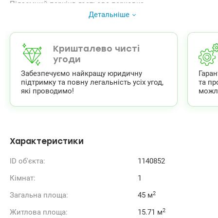
Підземний паркінг, гостьова парковка,
відеоспостереження Власна інфраструктура: магазини,
Детальніше
кафе, салони краси, спортзал, дитячі майданчики, зони
відпочинку.
044 200 10 80
valion.ua/1140852
Кришталево чисті
угоди
Забезпечуємо найкращу юридичну
Гара
підтримку та повну легальність усіх угод,
та пр
які проводимо!
можл
Характеристики
ID об'єкта:
1140852
Кімнат:
1
2
Загальна площа:
45 м
2
Житлова площа:
15.71 м