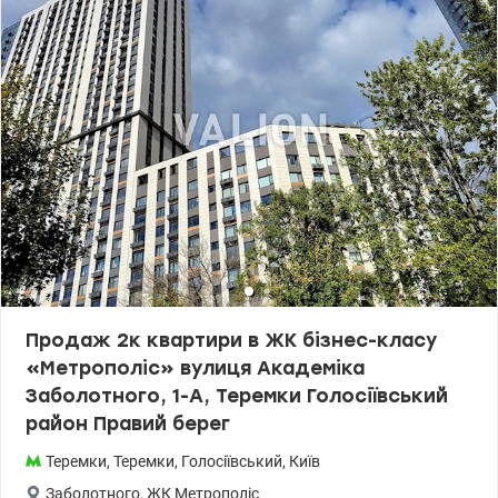
метро Теремки 2 хвилини пішки. Поруч Магелан, Ашан, АТБ,
Нова пошта, Укрпошта, ринок, дитячі садки, школа, гімназія,
парк ВДНГ. Ціна 60000 у.о. Інна 0979501565 valion.ua/1153862
Продаж 2к квартири в ЖК бізнес-класу
«Метрополіс» вулиця Академіка
Заболотного, 1-А, Теремки Голосіївський
район Правий берег
Теремки
,
Теремки
,
Голосіївський
,
Київ
Заболотного
,
ЖК Метрополіс