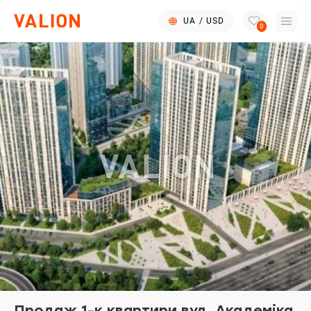
UA
/
USD
0
Продаж 1-к квартири вул. Академіка