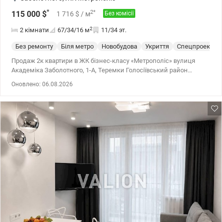
*
2
*
115 000
$
1 716
$
/ м
Без комісії
2
2 кімнати
67/34/16
м
11/34 эт.
Без ремонту
Біля метро
Новобудова
Укриття
Спецпроект
Продаж 2к квартири в ЖК бізнес-класу «Метрополіс» вулиця
Академіка Заболотного, 1-А, Теремки Голосіївський район
Правий берег 11 поверх 34-х поверхового будинка. Квартира без
Оновлено: 06.08.2026
ремонту, але є готовий професійний дизайн-проєкт (включає
візуалізацію, креслення, план перепланировки, схеми
електропроводки, сантехніки, освітлення та все необхідне).
Можна відразу починати ремонт і заощадити час та гроші!
Загальна площа: 67 м² Планування: • Кухня + лоджія — 16 м² •
Кімната 1 — 15,7 м² • Кімната 2 — 17 м² Будинок зданий в
експлуатацію в 2021 році. Сучасний бізнес-клас: закрита
територія, консьєрж-сервіс, підземний паркінг, дитячі та
спортивні майданчики. Метро «Теремки» — 5 хвилин пішки
Поруч ТРЦ Respublika Park (Республіка), Магеллан, ресторани,
школи, садочки Ідеальний варіант для проживання чи
інвестиції! Ціна: 115000 у.о. Валентина 0977893310
valion.ua/1153481