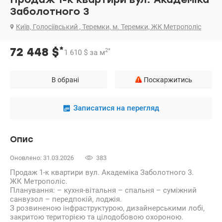
Заболотного 3
Київ, Голосіївський , Теремки, м. Теремки, ЖК Метрополіс
*
72 448
$
2
*
1 610
$
за м
В обрані
Поскаржитись
Записатися на перегляд
Опис
Оновлено: 31.03.2026
383
Продаж 1-к квартири вул. Академіка Заболотного 3.
ЖК Метрополіс.
Планування: – кухня-вітальня – спальня – суміжний
санвузол – передпокій, лоджія.
З розвиненою інфраструктурою, дизайнерськими лобі,
закритою територією та цілодобовою охороною.