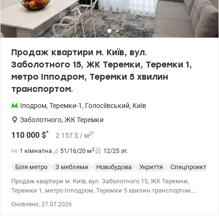
Продаж квартири м. Київ, вул.
Заболотного 15, ЖК Теремки, Теремки 1,
метро Іпподром, Теремки 5 хвилин
транспортом.
Іподром
,
Теремки-1
,
Голосіївський
,
Київ
Заболотного
,
ЖК Теремки
*
2
*
110 000
$
2 157
$
/ м
2
1 кімнатна
51/16/20
м
12/25 эт.
Біля метро
З меблями
Новобудова
Укриття
Спецпроект
С
Продаж квартири м. Київ, вул. Заболотного 15, ЖК Теремки,
Теремки 1, метро Іпподром, Теремки 5 хвилин транспортом.
Загальна площа 51 квадратний метр, житлова 16 квадратних
Оновлено: 27.07.2026
метрів, кухня 20 квадратних метрів. Квартира з ремонтом,
меблями та технікою. У квартирі вбудована кухня з