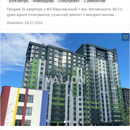
Біля метро
Новобудова
Спецпроект
С ремонтом
Продаж 2к квартири у ЖК Варшавський + вул. Виговського, 40/12,
дуже вдале планування, сучасний ремонт з використанням
якісних матеріалів. Вікна у двір, чудовий від, дуже затишна та
Оновлено: 28.07.2026
світла квартира. Вбудована кухня, побутова техніка, 5 зон теплої
підлоги, постирочна, кімнати без меблів. Сучасний комплекс з
дуже развітою інфраструктурою, будується метро, поруч з
будинком висотний паркінг. Цена 144000 у.о, 0503932257 Мария.
Valion.ua /1134939