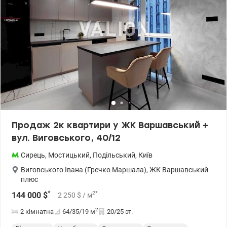
прогулянок, дитячий і спортивний майданчик. Квартира
розташована на зручному і безпечному 5-му поверсі. Вікна на
захід, вул. І Виговського. Планування 1С4, загальна площа
квартири 42,4 м2. Функціонально складається з великої кухні-
вітальні 18,5 м2, кімнати 13 м2, просторого коридору 6,3 м2 і
санвузла 4,65 м2. Будинок на стадії введення в експлуатацію.
Отримання ключів через 2-3 місяці. Зробити ремонт і
відсвяткувати новосілля в цьому році цілком реально. Ціна -
найкраща в комплексі. Перепоступка включена у вартість. Є інші
варіанти. Телефонуйте щоб дізнатись більше) Ціна : 73500 у.о.
0504434948 Оксана Романець valion.ua/1152862
Продаж 2к квартири у ЖК Варшавський +
вул. Виговського, 40/12
Сирець
,
Мостицький
,
Подільський
,
Київ
Виговського Івана (Гречко Маршала)
,
ЖК Варшавський
плюс
*
2
*
144 000
$
2 250
$
/ м
2
2 кімнатна
64/35/19
м
20/25 эт.