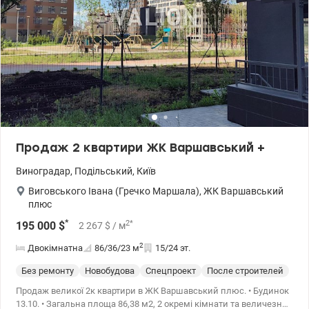
громадського транспорту 7 хвилин пішки. Планується відкриття
нової станції метро Мостицька пішки до 10 хвилин. На території
дитячі та спортивні майданчики, зони відпочинку, кавярня,
продуктові магазинчики. Ціна: 68000 у.о. 0974319290 Анна
valion.ua/1115949
Продаж 2 квартири ЖК Варшавський +
Виноградар
,
Подільський
,
Київ
Виговського Івана (Гречко Маршала)
,
ЖК Варшавський
плюс
*
2
*
195 000
$
2 267
$
/ м
2
Двокімнатна
86/36/23
м
15/24 эт.
Без ремонту
Новобудова
Спецпроект
После строителей
Продаж великої 2к квартири в ЖК Варшавський плюс. • Будинок
13.10. • Загальна площа 86,38 м2, 2 окремі кімнати та величезна