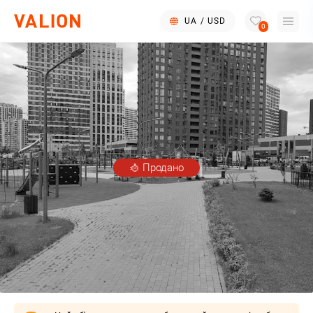
UA
/
USD
0
Продано