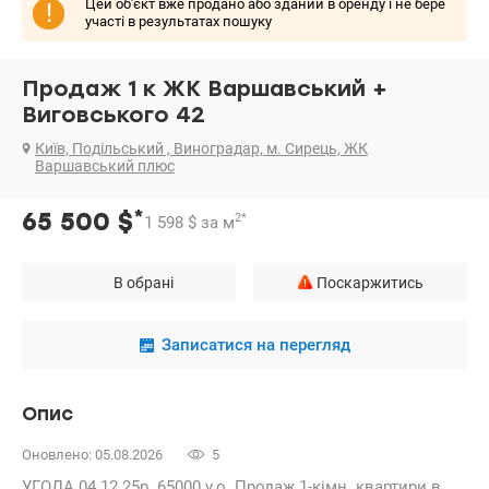
Цей об'єкт вже продано або зданий в оренду і не бере
!
участі в результатах пошуку
Продаж 1 к ЖК Варшавський +
Виговського 42
Київ, Подільський , Виноградар, м. Сирець, ЖК
Варшавський плюс
*
65 500
$
2
*
1 598
$
за м
В обрані
Поскаржитись
Записатися на перегляд
Опис
Оновлено: 05.08.2026
5
УГОДА 04.12.25р. 65000 у.о. Продаж 1-кімн. квартири в