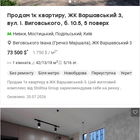
Продам 1к квартиру, ЖК Варшавський 3,
вул. І. Виговського, б. 10.5, 5 поверх
Нивки
,
Мостицький
,
Подільський
,
Київ
Виговського Івана (Гречко Маршала)
,
ЖК Варшавський 3
*
2
*
73 500
$
1 750
$
/ м
2
1 кімната
42/13/18
м
5/16 эт.
Без ремонту
Біля метро
Новобудова
Переуступка
Укриття
Продам 1к квартиру в ЖК Варшавський-3. Цей житловий
комплекс від Stolitsa Group зарекомендував себе на ринку
новобудов завдяки стабільно високій якості будівництва,
Оновлено: 20.07.2026
відповідністю сучасним вимогам енергонезалежності та
безпеки. Будинок 10.5, розташований вздовж вулиці Івана
Виговського. Поверховість 14-25. Опалення автономне. Є
резервне живлення на будинок від забудовника, що гарантує
безперебійне опалення, водопостачання та роботу ліфтів. Також
в підвалі облаштовується укриття. Охорона будинку та консьєрж
передбачені. Територія закрита від авто. У дворі зона