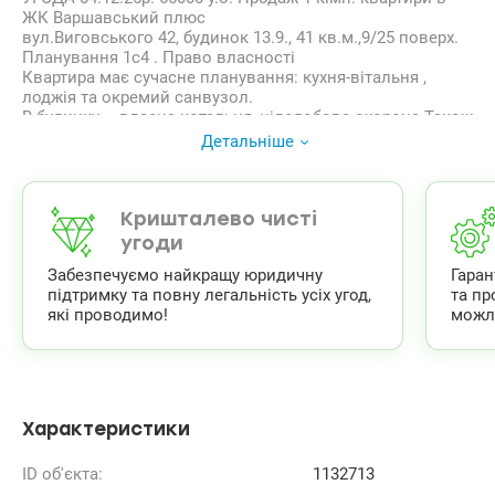
ЖК Варшавський плюс
вул.Виговського 42, будинок 13.9., 41 кв.м.,9/25 поверх.
Планування 1с4 . Право власності
Квартира має сучасне планування: кухня-вітальня ,
лоджія та окремий санвузол.
В будинку – власна котельня, цілодобова охорона.Також
є генератор, при відключенні світла ліфти завжди
Детальніше
працюють, завжди є вода.
Розташовані дитячі і спортивні майданчики на закритій
території. Поруч паркінг , школи та дитячі садочки ,
поліклініка. ТРЦ Ретровіль, Новус, кінотеатр, кафе,
Кришталево чисті
салони краси-все в пешій доступність.
угоди
Зручна локація: зупинка транспорту біля будинку, до
Забезпечуємо найкращу юридичну
Гара
метро Нівки або Оболонь – 20 хвилин громадським
підтримку та повну легальність усіх угод,
та пр
транспортом. Будується станція метро Мостицька.
які проводимо!
можл
Valion.ua/1132713
Характеристики
ID об'єкта:
1132713