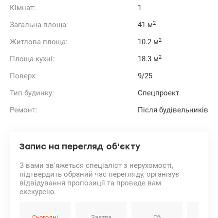
Кімнат:
1
2
Загальна площа:
41 м
2
Житлова площа:
10.2 м
2
Площа кухні:
18.3 м
Поверх:
9/25
Тип будинку:
Спецпроект
Ремонт:
Після будівельників
Запис на перегляд об'єкту
З вами зв'яжеться спеціаліст з нерухомості,
підтвердить обраний час перегляду, організує
відвідування пропозиції та проведе вам
екскурсію.
Сьогодні
Завтра
Сб
Нд