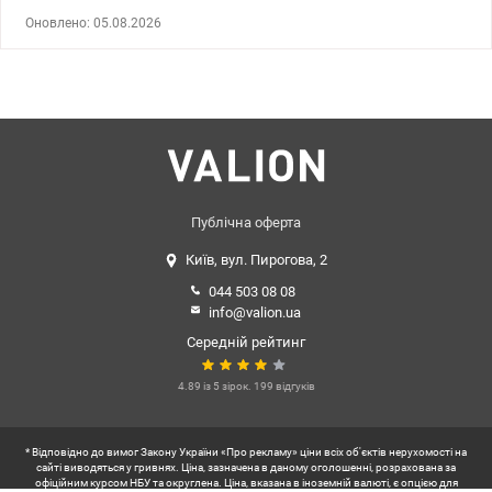
кухня-вітальня 22,96 м2, вбиральня 2,68 м2, 2 санвузли,
Оновлено: 05.08.2026
засклена лоджія 3,79 м2. Розташована на середньому 15/25
поверсі. •Вікна у двір. •Краще планування з 2-к квартир 2С7. Від
будівельників встановлені якісні вікна, двері, радіатори,
лічильники. Виконано якісний ремонт з переплануванням.
Територія комплексу – огороджена та закрита. На подвір'ї дитячі
майданчики. Поруч ТРЦ Retroville. Novus, Леруа Мерлен,
кінотеатр, басейн. 2025 року планується відкриття станції метро
в пішій доступності від комплексу. Ціна 195000 у.о., тел
0963198153 Геннадій valion.ua/1034841
Публічна оферта
Київ, вул. Пирогова, 2
044 503 08 08
info@valion.ua
Середній рейтинг
4.89 із 5 зірок. 199 відгуків
* Відповідно до вимог Закону України «Про рекламу» ціни всіх об'єктів нерухомості на
сайті виводяться у гривнях. Ціна, зазначена в даному оголошенні, розрахована за
офіційним курсом НБУ та округлена. Ціна, вказана в іноземній валюті, є опцією для