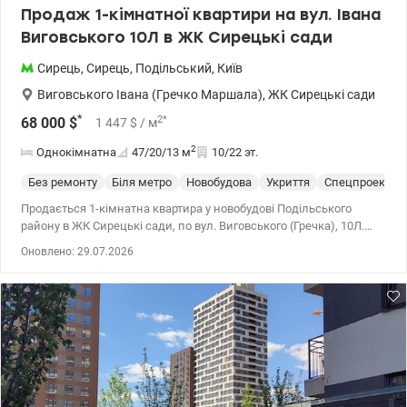
Продаж 1-кімнатної квартири на вул. Івана
Виговського 10Л в ЖК Сирецькі сади
Сирець
,
Сирець
,
Подільський
,
Київ
Виговського Івана (Гречко Маршала)
,
ЖК Сирецькі сади
*
2
*
68 000
$
1 447
$
/ м
2
Однокімнатна
47/20/13
м
10/22 эт.
Без ремонту
Біля метро
Новобудова
Укриття
Спецпроект
Продається 1-кімнатна квартира у новобудові Подільського
району в ЖК Сирецькі сади, по вул. Виговського (Гречка), 10Л.
Загальна площа 47м2, житлова 20м2 кухня 13 м2. 10 поверх 22-х
Оновлено: 29.07.2026
поверхового будинку. Стіни - червона керамічна цегл. Будинок #7
(синій), зданий в експлуатацію. Забудовник Інтергалбуд. У
квартирі є засклена панорамна лоджія та невеликий відкритий
балкон. Обєкт здається із лазерною стяжкою підлоги, гіпсовою
штукатуркою стін, радіаторами, металопластиковими вікнами,
протиударними вхідними дверима. У ЖК є своя котельня,
лічильники на тепло, воду, електрику. Територія ЖК закрита,
охорона, відеоспостереження. За проектом планується
будівництво великого ТРЦ із супермаркетом. До зупинки