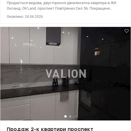
Продається видова, двустороння двокімнатна квартира в ЖК
Окланд, Ok'Land, проспект Повітряних Сил 56. Покращене
планування: • Загальна площа 76,68 м² • Простора кухня-
Оновлено: 24.06.2026
вітальня • Передпокій та вбиральня. • Панорамні вікна на
підлогу. • Великий заскленний балкон • Вікна з чудовим видом
на двір та місто.  Внутрішні стіни у квартирі можна зносити та
робити перепланування. Будинок №1. (за рахунком від
проспекту третій) Поверх11 та 24. Для опалення в будинку
встановлено власну газову котельню. Технологія - Розумний дім.
(Керуйте Вашою квартирою зі смартфона) • Квартира продається
за переуступкою. У день покупки з переуступки, Ви можете
одночасно оформити право власності. Інні 0674047669
Ціна:107000у.о valion.ua/1146365
Продаж 2-к квартири проспект