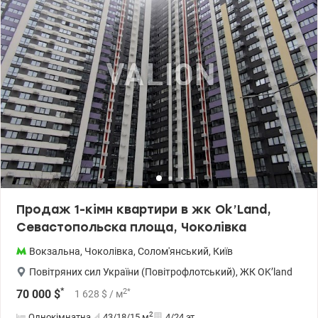
Novus та АТБ. Дошкільний центр поруч з будинком: дитячий
садок з яслами №146 та дитячий садок «Слов'яночка» — 8
хвилин пішки. Також поряд спорт зали, магазини. Ціна 117 000
у.о. Комісія агенства 5% Віктор 0935705384 valion.ua/1154669
Продаж 1-кімн квартири в жк Ok’Land,
Севастопольска площа, Чоколівка
Вокзальна
,
Чоколівка
,
Солом'янський
,
Київ
Повітряних сил України (Повітрофлотський)
,
ЖК OK’land
*
2
*
70 000
$
1 628
$
/ м
2
Однокімнатна
43/18/15
м
4/24 эт.