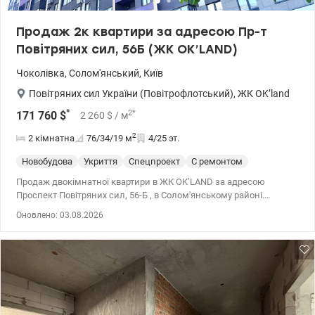
Продаж 2к квартири за адресою Пр-т
Повітряних сил, 56Б (ЖК OK’LAND)
Чоколівка
,
Солом'янський
,
Київ
Повітряних сил України (Повітрофлотський)
,
ЖК OK’land
*
2
*
171 760
$
2 260
$
/ м
2
2 кімнатна
76/34/19
м
4/25 эт.
Новобудова
Укриття
Спецпроект
С ремонтом
Продаж двокімнатної квартири в ЖК OK’LAND за адресою
Проспект Повітряних сил, 56-Б , в Солом'янському районі.
Квартира загальною площею 76 м2 з продуманим плануванням
Оновлено: 03.08.2026
та щойно завершеним ремонтом, повністю готова до
проживання, розташована на 4 поверсі будинку. Під час
відключень працює ліфт, є вода та опалення. ЖК OK’LAND це
комплекс комфорт-класу від надійного забудовника
РІЕЛ,збудований за монолітно-каркасною технологією,
утеплений мінеральною ватою, що має закриту територію з
відеоспостереженням та охороною. На території є супермаркети,