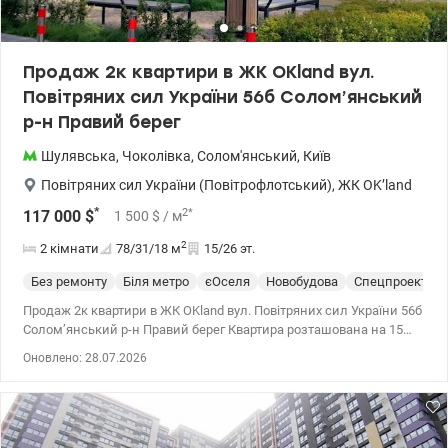
Продаж 2к квартири в ЖК OKland вул.
Повітряних сил України 56б Солом’янський
р-н Правий берег
Шулявська
,
Чоколівка
,
Солом'янський
,
Київ
Повітряних сил України (Повітрофлотський)
,
ЖК OK’land
*
2
*
117 000
$
1 500
$
/ м
2
2 кімнати
78/31/18
м
15/26 эт.
Без ремонту
Біля метро
єОселя
Новобудова
Спецпроект
Продаж 2к квартири в ЖК OKland вул. Повітряних сил України 56б
Солом’янський р-н Правий берег Квартира розташована на 15
поверсі 26 поверхового будинку Загальна площа квартири 78 м2
Оновлено: 28.07.2026
Квартира складається з : 2 роздільні кімнати Велика кухня
Роздільний санвузол Балкон ЖК OKland це – монолітно
каркасний будинок введений в експлуатацію в 2022 році.
Будинок з автономним опаленням, підземним паркінгом з
ліфтом на 750 місць. Поблизу кілька супермаркетів : Billa , Сільпо,