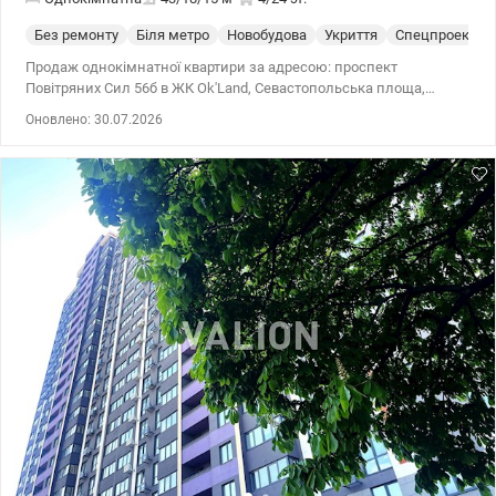
Без ремонту
Біля метро
Новобудова
Укриття
Спецпроект
Продаж однокімнатної квартири за адресою: проспект
Повітряних Сил 56б в ЖК Ok'Land, Севастопольська площа,
Солом'янський р-н. Поверх 4/24, будинок 2. Площа квартири 43,6
Оновлено: 30.07.2026
кв.м., житлова - 15 кв.м., кухня - 18 кв.м. Планування квартири
функціональне - велика кухня-вітальня з виходом на лоджію та
простора кімната. Вікна виходять у двір, квартира не кутова. На
підлозі лазерна стяжка, встановлені панорамні вікна, радіатори,
броньовані вхідні двері, лічильники на все, пожежна і охоронна
сигналізація. 3 ліфти Територія ЖК знаходиться під
відеоспостереженням, є охорона. на території ЖК є підземний
паркінг. На території ЖК вже працюють кав'ярні, магазини,
салони краси, зоомагазини та інший бізнес. Добре розвинена
інфраструктура району. В пішій доступності школи, садочки,
супермаркети NOVUS, АТБ. Відмінна транспортна розв'язка, до
найближчих станцій метро Вокзальна або Шулявська 10-15
хвилин на громадському транспорті, до зупинки громадського
транспорту 150 м. Будинок введений в експлуатацію. Право
власності. Розглядається продаж тільки за готівку. Ціна - 70 000
у.о., 0661825672 Катерина, Valion.ua/1151942