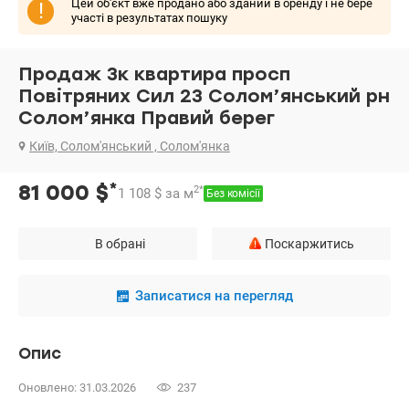
Цей об'єкт вже продано або зданий в оренду і не бере
!
участі в результатах пошуку
Продаж 3к квартира просп
Повітряних Сил 23 Солом’янський рн
Солом’янка Правий берег
Київ, Солом'янський , Солом'янка
*
81 000
$
2
*
1 108
$
за м
Без комісії
В обрані
Поскаржитись
Записатися на перегляд
Опис
Оновлено: 31.03.2026
237