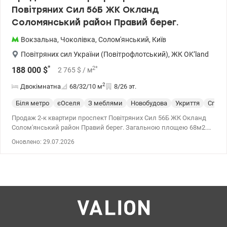
Повітряних Сил 56Б ЖК Окланд
Соломянський район Правий берег.
Вокзальна
,
Чоколівка
,
Солом'янський
,
Київ
Повітряних сил України (Повітрофлотський)
,
ЖК OK’land
*
2
*
188 000
$
2 765
$
/ м
2
Двокімнатна
68/32/10
м
8/26 эт.
Біля метро
єОселя
З меблями
Новобудова
Укриття
Спецп
Продаж 2-к квартири проспект Повітряних Сил 56Б ЖК Окланд
Солом'янський район Правий берег. Загальною площею 68м2.
Монолітний будинок. Дитяча, спальня, кухня-вітальня з зоною
Оновлено: 29.07.2026
відпочинку. Також балкон з ремонтом перероблений під кабінет.
Індивідуальний дизайн проект. Тепла підлога у залі, ванній
кімнаті та балконі (програмована). Два санвузла. Наявна вся
якісна побутова техніка відомих брендів . Система розумний дім
на опаленні. Електричний камін. Велика кількість
освітлювальних елементів. Кухня, ванна кімната, всі шафи та
тумби - вбудовані меблі під замовлення. Ремонт виконаний у
2024 році. Поруч вся необхідна інфраструктура - школи, садки,
лікарні, магазини. Зручна транспортна розв'язка. Ліфт працює