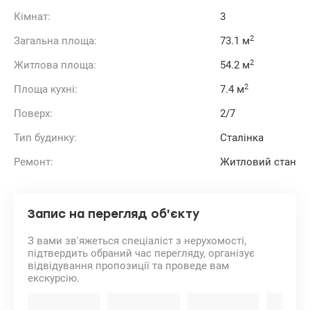
Кімнат:
3
2
Загальна площа:
73.1 м
2
Житлова площа:
54.2 м
2
Площа кухні:
7.4 м
Поверх:
2/7
Тип будинку:
Сталінка
Ремонт:
Житловий стан
Запис на перегляд об'єкту
З вами зв'яжеться спеціаліст з нерухомості,
підтвердить обраний час перегляду, організує
відвідування пропозиції та проведе вам
екскурсію.