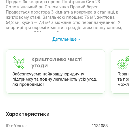
Продаж 3к квартира просп Повітряних Сил 23
Солом’янський рн Солом’янка Правий берег
Продається простора 3-кімнатна квартира в сталінці, в
житловому стані. Загальною площею 76 м², житлова —
54,2 м², кухня — 7,4 м² з можливістю перепланування. У
квартирі три окремі кімнати з роздільним плануванням,
висота стель 3,14 метра. Встановлена газова плита,
гаряча вода — через газову колонку, є газовий
Детальніше
лічильник. Опалення — централізоване. Продається
разом з меблями та тахнікою.
Будинок цегляний, з міцними стінами та класичною
архітектурою, характерною для сталінок. Теплий, із
Кришталево чисті
широкими під’їздами та високими стелями у загальних
угоди
приміщеннях. Добре доглянута прибудинкова територія.
Забезпечуємо найкращу юридичну
Гара
Розташування забезпечує зручний доступ до всієї
підтримку та повну легальність усіх угод,
та пр
міської інфраструктури: поряд магазини, кафе, школи,
які проводимо!
можл
дитячі садочки, поліклініки та громадський транспорт.
Зручна транспортна розв’язка дозволяє швидко
дістатися в будь-яку частину міста.
Є відеоогляд квартири.
valion.ua/1131083
Характеристики
ID об'єкта:
1131083