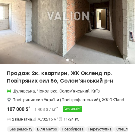
кафе, аптеки, ресторани, спортивні та дитячі майданчики. Також
ЖК OK'Land має зони відпочинку, підземний паркінг на 750
місць та гостьовий паркінг. У пішій доступності гіпермаркети
NOVUS ,Сільпо, АТБ, дитячі садочки, школи. Зручна транспортна
розв'язка. Ціна 171760 у.о. Марина 0937935908 valion.ua/1149755
Продаж 2к. квартири, ЖК Окленд пр.
Повітряних сил 56, Солом’янський р-н
Шулявська
,
Чоколівка
,
Солом'янський
,
Київ
Повітряних сил України (Повітрофлотський)
,
ЖК OK’land
*
2
*
107 000
$
1 408
$
/ м
Без комісії
2
2 кімнатна
76/32/16
м
11/24 эт.
Без ремонту
Біля метро
Новобудова
Переуступка
Спецпрое