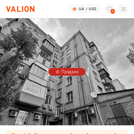
UA
/
USD
0
Продано