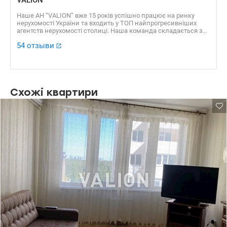
Наше АН “VALION” вже 15 років успішно працює на ринку
нерухомості України та входить у ТОП найпрогресивніших
агентств нерухомості столиці. Наша команда складається з
професійних агентів, які уклали сотні угод, які отримали
54 отзыви
безліч позитивних відгуків. Доказовою базою нашої
успішності є також численні нагороди, серед яких “ЗА
професіоналізм 2016”, “Найкращі ріелторські компанії України
2016”, “Найкращий Web ресурс ріелторської компанії 2016”, VІІ
Національний рейтинг “Найкращі ріелторські компанії 2013” ​​
та багато інших.
Схожі квартири