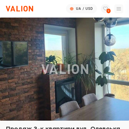
UA
/
USD
0
Продаж 3-к квартири вул. Олевська