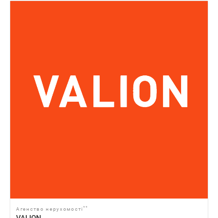
**
Агенство нерухомості
VALION