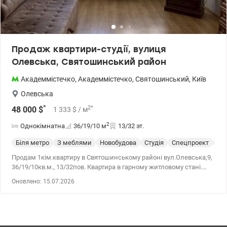
Продаж квартири-студії, вулиця
Олевська, Святошинський район
Академмістечко
,
Академмістечко
,
Святошинський
,
Київ
Олевська
*
2
*
48 000
$
1 333
$
/ м
2
Однокімнатна
36/19/10
м
13/32 эт.
Біля метро
З меблями
Новобудова
Студія
Спецпроект
С 
Продам 1кім.квартиру в Святошинському районі вул.Олевська,9,
36/19/10кв.м., 13/32пов. Квартира в гарному житловому стані.
Продається з меблями і технікою. Планування - студія. Санвузол
Оновлено: 15.07.2026
суміжний. Розвинена інфраструктура району. Зручна
транспортна розв'язка - до метро 7 хвилин. Ціна 48000у.о.
0950075762 Тетяна, valion.ua/1108899