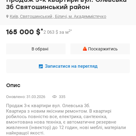
3б Святошинський район
Київ, Святошинський , Біличі, м. Академмістечко
*
165 000
$
2
*
2 063
$
за м
В обрані
Поскаржитись
Записатися на перегляд
Опис
Оновлено: 31.03.2026
335
Продаж 3-к квартири вул. Олевська 3б.
Квартира з новим якісним ремонтом. В квартирі
робилось повністю все, електрика, сантехніка,
вмонтована нова техніка, є автоматичне резервне
живлення (інвектор) до 12 годин, нові меблі, матеріали
найкращої якості.