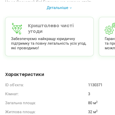
Це не Сосновий бір! Будинок, що окремо стоїть.
Тихий район, гарна транспортна розвязка, поряд ліс,
Детальніше
метро Академмістечко, ТЦ Lavina, садочок, школа.
В ціну також входить кладовка 5кв. погріб та
паркомісце.
044 200 10 80
Кришталево чисті
valion.ua/1130371
угоди
Забезпечуємо найкращу юридичну
Гара
підтримку та повну легальність усіх угод,
та пр
які проводимо!
можл
Характеристики
ID об'єкта:
1130371
Кімнат:
3
2
Загальна площа:
80 м
2
Житлова площа:
32 м