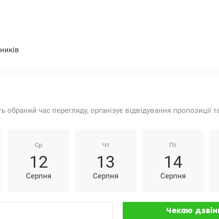
ьників
ть обраний час перегляду, організує відвідування пропозиції 
Ср
Чт
Пт
12
13
14
Серпня
Серпня
Серпня