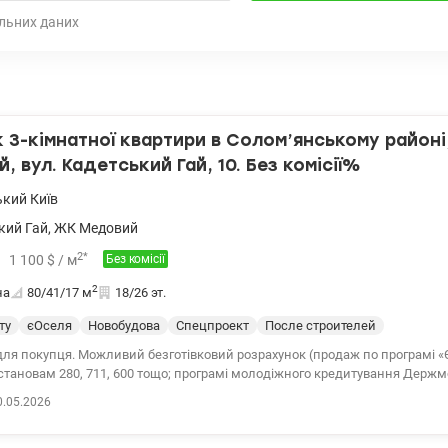
льних даних
3-кімнатної квартири в Солом’янському районі
, вул. Кадетський Гай, 10. Без комісії%
ький
Київ
кий Гай
,
ЖК Медовий
2
*
1 100
$
/ м
Без комісії
2
на
80/41/17
м
18/26 эт.
ту
єОселя
Новобудова
Спецпроект
После строителей
 для покупця. Можливий безготівковий розрахунок (продаж по програмі «
становам 280, 711, 600 тощо; програмі молодіжного кредитування Держ
мнатної квартири в Солом'янському районі, ЖК Медовий, вул. Кадетський
0.05.2026
оща 80, 1 кв.м, житлова 41, 3 кв.м, кухня 16, 6 кв.м, поверх 18/26. Просто
житловому комплексі комфорт класу без ремонту, після будівельників. Тр