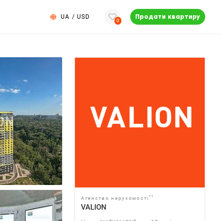
UA
/
USD
Продати квартиру
0
**
Агенство нерухомості
VALION