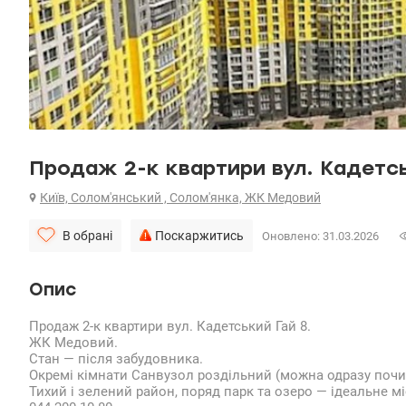
Продаж 2-к квартири вул. Кадетсь
Київ, Солом'янський , Солом'янка, ЖК Медовий
В обрані
Поскаржитись
Оновлено: 31.03.2026
Опис
Продаж 2-к квартири вул. Кадетський Гай 8.
ЖК Медовий.
Стан — після забудовника.
Окремі кімнати Санвузол роздільний (можна одразу почи
Тихий і зелений район, поряд парк та озеро — ідеальне м