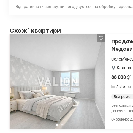
Відправляючи заявку, ви погоджуєтеся на обробку персона
Схожі квартири
Продаж 
Медовий
Солом'янс
Кадетсь
*
88 000
$
3 кімнат
Без ремон
Без комісії
, єОселя По
Продаж 3-кі
Оновлено: 2
Загальна пл
квартира у 