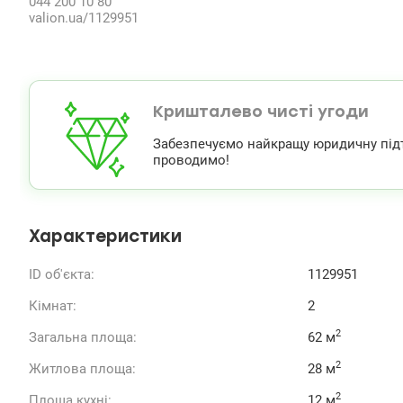
044 200 10 80
valion.ua/1129951
Кришталево чисті угоди
Забезпечуємо найкращу юридичну підтри
проводимо!
Характеристики
ID об'єкта:
1129951
Кімнат:
2
2
Загальна площа:
62 м
2
Житлова площа:
28 м
2
Площа кухні:
12 м