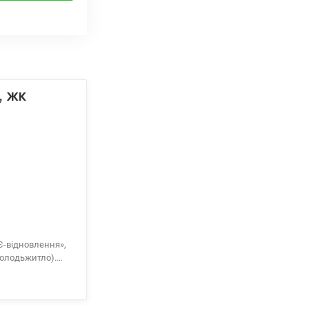
, ЖК
Є-відновлення»,
молодьжитло).
 Гай, 10.
ра видова
и окремі