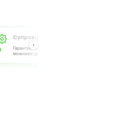
Супровід від А до Я
Гарантуємо повний комплекс супроводу та проведення 
можливе для полегшення процесу.