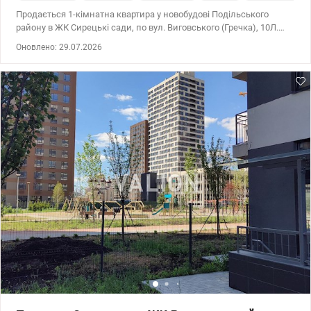
Продається 1-кімнатна квартира у новобудові Подільського
району в ЖК Сирецькі сади, по вул. Виговського (Гречка), 10Л.
Загальна площа 47м2, житлова 20м2 кухня 13 м2. 10 поверх 22-х
Оновлено: 29.07.2026
поверхового будинку. Стіни - червона керамічна цегл. Будинок #7
(синій), зданий в експлуатацію. Забудовник Інтергалбуд. У
квартирі є засклена панорамна лоджія та невеликий відкритий
балкон. Обєкт здається із лазерною стяжкою підлоги, гіпсовою
штукатуркою стін, радіаторами, металопластиковими вікнами,
протиударними вхідними дверима. У ЖК є своя котельня,
лічильники на тепло, воду, електрику. Територія ЖК закрита,
охорона, відеоспостереження. За проектом планується
будівництво великого ТРЦ із супермаркетом. До зупинки
громадського транспорту 7 хвилин пішки. Планується відкриття
нової станції метро Мостицька пішки до 10 хвилин. На території
дитячі та спортивні майданчики, зони відпочинку, кавярня,
продуктові магазинчики. Ціна: 68000 у.о. 0974319290 Анна
valion.ua/1115949