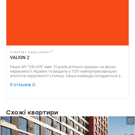
**
Агенство нерухомості
VALION 2
Наше АН “VALION” вже 15 років успішно працює на ринку
нерухомості України та входить у ТОП найпрогресивніших
агентств нерухомості столиці. Наша команда складається з
професійних агентів, які уклали сотні угод, які отримали
0 отзывів
безліч позитивних відгуків. Доказовою базою нашої
успішності є також численні нагороди, серед яких “ЗА
професіоналізм 2016”, “Найкращі ріелторські компанії України
2016”, “Найкращий Web ресурс ріелторської компанії 2016”, VІІ
Національний рейтинг “Найкращі ріелторські компанії 2013” ​​
та багато інших.
Схожі квартири