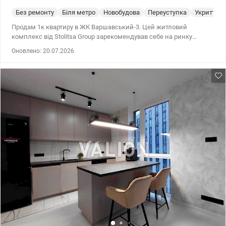
Без ремонту
Біля метро
Новобудова
Переуступка
Укриття
Продам 1к квартиру в ЖК Варшавський-3. Цей житловий
комплекс від Stolitsa Group зарекомендував себе на ринку
новобудов завдяки стабільно високій якості будівництва,
Оновлено: 20.07.2026
відповідністю сучасним вимогам енергонезалежності та
безпеки. Будинок 10.5, розташований вздовж вулиці Івана
Виговського. Поверховість 14-25. Опалення автономне. Є
резервне живлення на будинок від забудовника, що гарантує
безперебійне опалення, водопостачання та роботу ліфтів. Також
в підвалі облаштовується укриття. Охорона будинку та консьєрж
передбачені. Територія закрита від авто. У дворі зона
прогулянок, дитячий і спортивний майданчик. Квартира
розташована на зручному і безпечному 5-му поверсі. Вікна на
захід, вул. І Виговського. Планування 1С4, загальна площа
квартири 42,4 м2. Функціонально складається з великої кухні-
вітальні 18,5 м2, кімнати 13 м2, просторого коридору 6,3 м2 і
санвузла 4,65 м2. Будинок на стадії введення в експлуатацію.
Отримання ключів через 2-3 місяці. Зробити ремонт і
відсвяткувати новосілля в цьому році цілком реально. Ціна -
найкраща в комплексі. Перепоступка включена у вартість. Є інші
варіанти. Телефонуйте щоб дізнатись більше) Ціна : 73500 у.о.
0504434948 Оксана Романець valion.ua/1152862