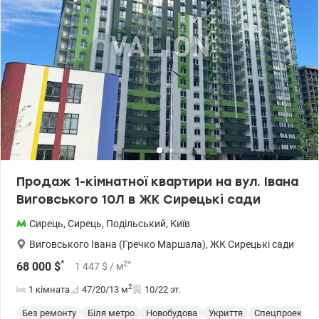
Продаж 1-кімнатної квартири на вул. Івана
Виговського 10Л в ЖК Сирецькі сади
Сирець
,
Сирець
,
Подільський
,
Київ
Виговського Івана (Гречко Маршала)
,
ЖК Сирецькі сади
*
2
*
68 000
$
1 447
$
/ м
2
1 кімната
47/20/13
м
10/22 эт.
Без ремонту
Біля метро
Новобудова
Укриття
Спецпроект