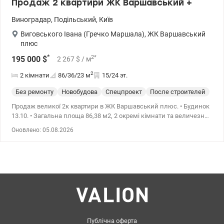
Продаж 2 квартири ЖК Варшавський +
Виноградар
,
Подільський
,
Київ
Виговського Івана (Гречко Маршала)
,
ЖК Варшавський
плюс
*
2
*
195 000
$
2 267
$
/ м
2
2 кімнати
86/36/23
м
15/24 эт.
Без ремонту
Новобудова
Спецпроект
После строителей
Продаж великої 2к квартири в ЖК Варшавський плюс. • Будинок
13.10. • Загальна площа 86,38 м2, 2 окремі кімнати та величезна
кухня-вітальня 22,96 м2, вбиральня 2,68 м2, 2 санвузли,
Оновлено: 05.08.2026
засклена лоджія 3,79 м2. Розташована на середньому 15/25
поверсі. •Вікна у двір. •Краще планування з 2-к квартир 2С7. Від
будівельників встановлені якісні вікна, двері, радіатори,
лічильники. Виконано якісний ремонт з переплануванням.
Територія комплексу – огороджена та закрита. На подвір'ї дитячі
майданчики. Поруч ТРЦ Retroville. Novus, Леруа Мерлен,
кінотеатр, басейн. 2025 року планується відкриття станції метро
в пішій доступності від комплексу. Ціна 195000 у.о., тел
0963198153 Геннадій valion.ua/1034841
Публічна оферта