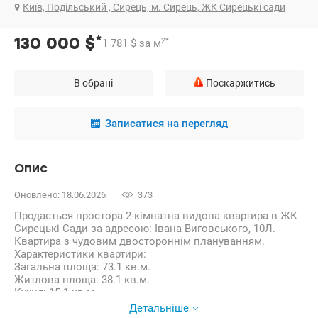
Київ, Подільський , Сирець, м. Сирець, ЖК Сирецькі сади
*
130 000
$
2
*
1 781
$
за м
В обрані
Поскаржитись
Записатися на перегляд
Опис
Оновлено: 18.06.2026
373
Продається простора 2-кімнатна видова квартира в ЖК
Сирецькі Сади за адресою: Івана Виговського, 10Л.
Квартира з чудовим двостороннім плануванням.
Характеристики квартири:
Загальна площа: 73.1 кв.м.
Житлова площа: 38.1 кв.м.
Кухня: 15.1 кв.м.
Дві окремі кімнати:
Детальніше
Одна кімната (17.8 кв.м.) орієнтована на схід, з видом