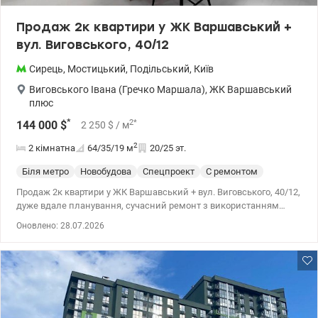
Продаж 2к квартири у ЖК Варшавський +
вул. Виговського, 40/12
Сирець
,
Мостицький
,
Подільський
,
Київ
Виговського Івана (Гречко Маршала)
,
ЖК Варшавський
плюс
*
2
*
144 000
$
2 250
$
/ м
2
2 кімнатна
64/35/19
м
20/25 эт.
Біля метро
Новобудова
Спецпроект
С ремонтом
Продаж 2к квартири у ЖК Варшавський + вул. Виговського, 40/12,
дуже вдале планування, сучасний ремонт з використанням
якісних матеріалів. Вікна у двір, чудовий від, дуже затишна та
Оновлено: 28.07.2026
світла квартира. Вбудована кухня, побутова техніка, 5 зон теплої
підлоги, постирочна, кімнати без меблів. Сучасний комплекс з
дуже развітою інфраструктурою, будується метро, поруч з
будинком висотний паркінг. Цена 144000 у.о, 0503932257 Мария.
Valion.ua /1134939