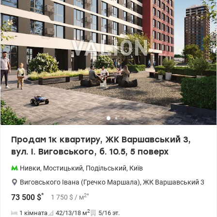
Продам 1к квартиру, ЖК Варшавський 3,
вул. І. Виговського, б. 10.5, 5 поверх
Нивки
,
Мостицький
,
Подільський
,
Київ
Виговського Івана (Гречко Маршала)
,
ЖК Варшавський 3
*
2
*
73 500
$
1 750
$
/ м
2
1 кімната
42/13/18
м
5/16 эт.