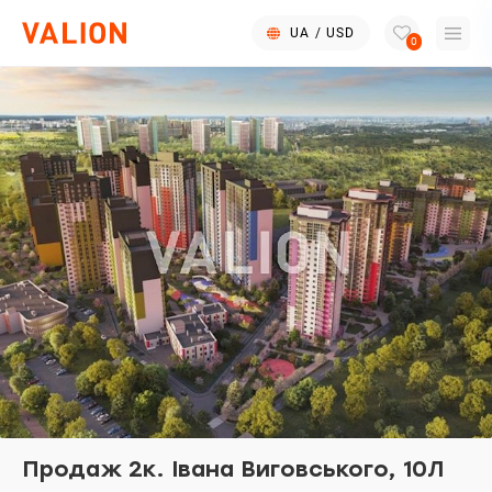
UA
/
USD
0
Продаж 2к. Івана Виговського, 10Л