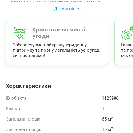
— власна SPA-зона (спортзал, сауна, хамам);
— загальна тераса-сад на даху.
Детальніше
Квартира з якісним та стильним ремонтом , виконаним
з дорогих матеріалів , обладнана всією необхідною
технікою. Все робили для себе. В квартирі ніхто не
проживав, все абсолютно нове.
Кришталево чисті
Розташована на 22-му поверсі з шикарним видом на
угоди
центр міста.
Забезпечуємо найкращу юридичну
Гара
044 200 10 80 valion.ua/1089303
підтримку та повну легальність усіх угод,
та пр
які проводимо!
можл
Характеристики
ID об'єкта:
1125986
Кімнат:
1
2
Загальна площа:
65 м
2
Житлова площа:
16 м