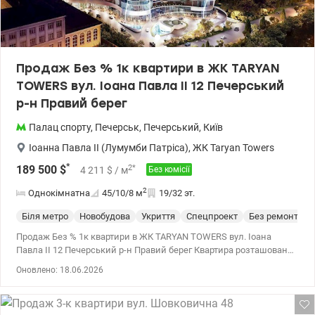
Продаж Без % 1к квартири в ЖК TARYAN
TOWERS вул. Іоана Павла II 12 Печерський
р-н Правий берег
Палац спорту
,
Печерськ
,
Печерський
,
Київ
Іоанна Павла II (Лумумби Патріса)
,
ЖК Taryan Towers
*
2
*
189 500
$
4 211
$
/ м
Без комісії
2
Однокімнатна
45/10/8
м
19/32 эт.
Біля метро
Новобудова
Укриття
Спецпроект
Без ремонта
Продаж Без % 1к квартири в ЖК TARYAN TOWERS вул. Іоана
Павла II 12 Печерський р-н Правий берег Квартира розташована
1 вежі на 19 поверсі 31 поверхового будинку Загальна площа
Оновлено: 18.06.2026
квартири 45.4 м2 TARYAN TOWERS — Ікона майбутнього на мапі
Києва Taryan Towers — це не просто нерухомість, це стиль життя,
де кожен елемент створений для вашого абсолютного комфорту