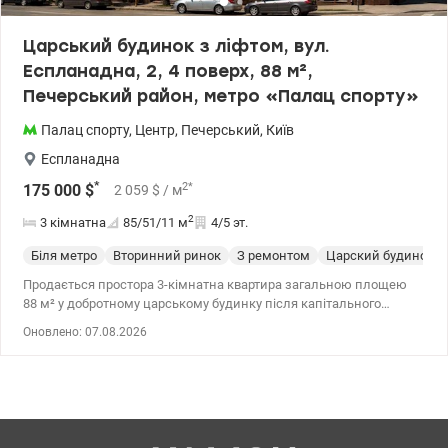
Царський будинок з ліфтом, вул.
Еспланадна, 2, 4 поверх, 88 м²,
Печерський район, метро «Палац спорту»
Палац спорту
,
Центр
,
Печерський
,
Київ
Еспланадна
*
2
*
175 000
$
2 059
$
/ м
2
3 кімнатна
85/51/11
м
4/5 эт.
Біля метро
Вторинний ринок
З ремонтом
Царский будинок
Продається простора 3-кімнатна квартира загальною площею
88 м² у добротному царському будинку після капітального
ремонту. Квартира розташована на комфортному 4-му поверсі.
Оновлено: 07.08.2026
Усі вікна виходять у тихий затишний двір, що забезпечує тишу
та комфорт у самому центрі Києва. Переваги будинку: ліфт;
залізобетонні перекриття; висота стелі — 3,8 м; теплий та
надійний будинок; доглянутий під'їзд; тихий внутрішній двір.
Загальна площа — 88 м² Планування: три окремі кімнати — 20,1
м², 18,1 м² та 11,7 м²; кухня — 10,9 м²; суміжний санвузол;