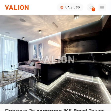
UA
/
USD
0
Продаж 2к квартира ЖК Royal Tower.