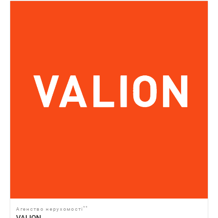
**
Агенство нерухомості
VALION