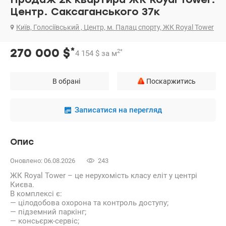
Центр. Саксаганського 37к
Київ, Голосіївський , Центр, м. Палац спорту, ЖК Royal Tower
*
270 000
$
2
*
4 154
$
за м
В обрані
Поскаржитись
Записатися на перегляд
Опис
Оновлено: 06.08.2026
243
ЖК Royal Tower – це нерухомість класу еліт у центрі
Києва.
В комплексі є:
— цілодобова охорона та контроль доступу;
— підземний паркінг;
— консьєрж-сервіс;