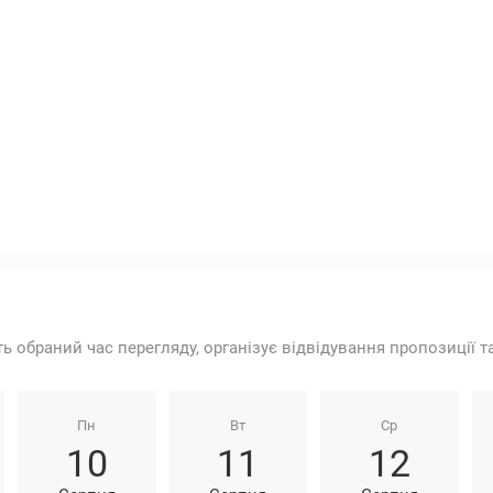
ть обраний час перегляду, організує відвідування пропозиції 
Пн
Вт
Ср
10
11
12