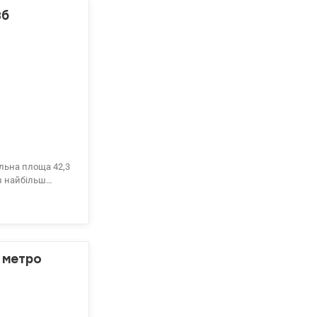
8б
льна площа 42,3
 з найбільш
о забезпечує
іональне
ти, консьєрж.
и, АТБ, ТЦ Ашан.
ька, Позняки-15-
а метро