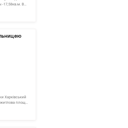
рацює ліфт, є
а, без меблів.
о державні
ельницею
ки Харківський
, житлова площа
 є інвертор для
и програмами.