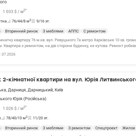
ого
2
*
1 033
$
/ м
2
атна
76/44/8
м
9/16 эт.
о
Вторинний ринок
З меблями
АППС
С ремонтом
мнатну квартиру 76 м.кв. вул. Ревуцького 7а метро Харківське 10 хв. гро
. Квартира з ремонтом, на дві сторони будинку, не кутова. Ремонт робив
ріалів. Всі меблі та техніка залишаються новим власникам. В будинку дв
1.07.2026
тири, який закривається. Біля будинку є чудовий казковий дитячий майд
никами будинку власноруч. Неподалік знаходиться озеро. Зручна локація, є вся
нфраструктура, зупинка громадського транспорту. Квартира вільна та пов
 Тільки готівка. Ціна 78500 у.о. Марина 0505077158 valion.ua /1151734
2-кімнатної квартири на вул. Юрія Литвинськог
ька
,
Дарниця
,
Дарницький
,
Київ
ького Юрія (Російська)
2
*
1 026
$
/ м
2
и
78/40/10
м
11/20 эт.
о
Вторинний ринок
З меблями
З ремонтом
Спецпроект
Жилое 