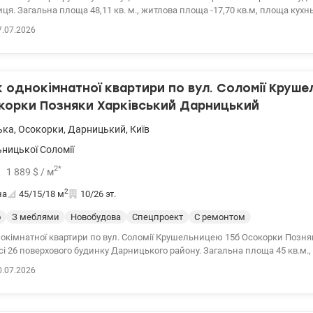
площа кухны -17,58кв.м. В
сна газова котельня, встановлено генератор , завдяки чому автономно п
7.07.2026
ння. В квартирі є лічильники води, тепла і електроенергії, пральна машин
ості більше 3-х років, ніхто не прописан, ніхто не проживає. Розглядаєм
іна 76000у.о., 0976449950 Наталя, valion.ua/1154643
однокімнатної квартири по вул. Соломії Круш
корки Позняки Харківський Дарницький
ька
,
Осокорки
,
Дарницький
,
Київ
ницької Соломії
2
*
1 889
$
/ м
2
на
45/15/18
м
10/26 эт.
о
З меблями
Новобудова
Спецпроект
С ремонтом
окімнатної квартири по вул. Соломії Крушельницею 15б Осокорки Позня
сі 26 поверхового будинку Дарницького району. Загальна площа 45 кв.м.
лоща кухні 15 кв.м. Квартира продається з меблями та технікою. У будинку
0.07.2026
ної роботи ліфта та водопостачання. Розглядаємо продаж за державним
.о., 0976449950, Наталія, valion.ua/1154126