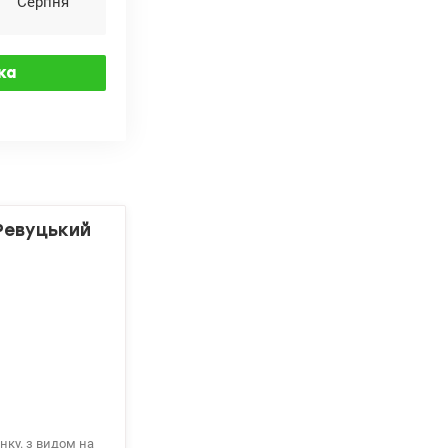
Серпня
 Ревуцький
нку. з видом на