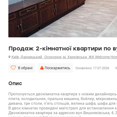
Продаж 2-кімнатної квартири по ву
Київ, Дарницький , Осокорки, м. Харківська, ЖК Welcome Ho
В обрані
Поскаржитись
Оновлено: 17.07.2026
Опис
Пропонується двокімнатна квартира з новим дизайнерськи
плита, холодильник, пральна машина, бойлер, мікрохвил
дивана, три столи, п’ять стільців, велика шафа, шафа для 
В двох кімнатах проведені магістралі для встановлення 
Двохкімнатна квартира за адресою вул.Вишняківська, 4, 2