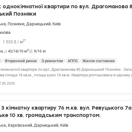
однокімнатної квартири по вул. Драгоманова 
ький Позняки
ька
,
Позняки
,
Дарницький
,
Київ
анова
2
*
1 533
$
/ м
2
на
42/18/10
м
9/16 эт.
о
Вторинний ринок
З ремонтом
АППС
Жилое состояние
окімнатної квартири по вул. Драгоманова 8б Дарницький Позняки . Зага
ова площа 18 кв.м., площа кухні 10 кв.м. Квартира розташована в одному
х районах лівого берега м.Києва на 9 поверсі 16 поверхового будинку, щ
2.06.2026
яд із вікна та відсутність шуму від вулиці Квартира має зручне та функц
 простору кімнату та світлу кухню, засклену лоджію. У будинку є два ліф
дяться дитячий садок, школа, гімназія, стадіон, озеро Сонячне, магазин
спортна розв'язка, зупинка поряд із будинком. До станції метро Харківс
3 кімнатну квартиру 76 м.кв. вул. Ревуцького 7
я, так і для вигідної інвестиції
Ціна 64400 у.о., 0976449950,Наталія, valion.ua/1152383
ьке 10 хв. громадським транспортом.
ька
,
Харківський
,
Дарницький
,
Київ