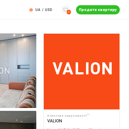
UA
/
USD
Продати квартиру
0
**
Агенство нерухомості
VALION