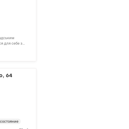
мадським
ся для себе з
а ліфти, тамбур
анчик,
ністю готова до
о, 64
состояние