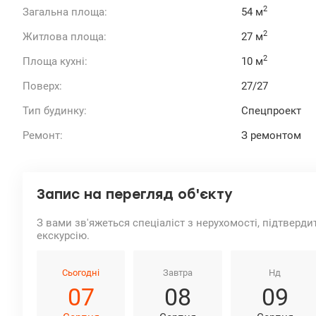
2
Загальна площа:
54 м
2
Житлова площа:
27 м
2
Площа кухні:
10 м
Поверх:
27/27
Тип будинку:
Спецпроект
Ремонт:
З ремонтом
Запис на перегляд об'єкту
З вами зв'яжеться спеціаліст з нерухомості, підтверди
екскурсію.
Сьогодні
Завтра
Нд
07
08
09