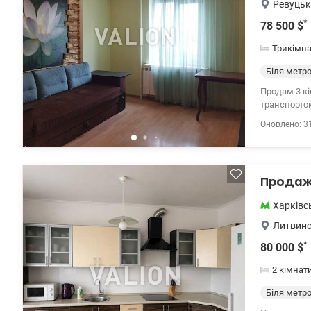
Ревуцьк
*
78 500
$
Трикімн
Біля метр
Продам 3 кі
транспортом
гарних мате
Оновлено: 3
на дві квар
зроблений влас
необхідна і
проживання.
Продаж 
Харківс
Литвинс
*
80 000
$
2 кімнат
Біля метр