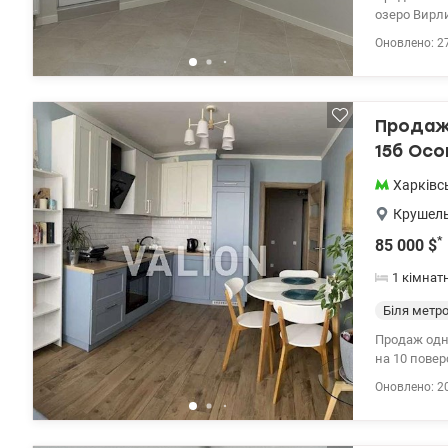
озеро Вирлиця. Загальна площа 48,11 кв. м., житлова площа -17,70 кв.м, 
будинку вла
Оновлено: 2
вода, опале
Право власн
програми. Ц
Продаж 
15б Осо
Харківс
Крушель
*
85 000
$
1 кімнат
Біля метр
Продаж одн
на 10 повер
15 кв.м., п
Оновлено: 2
безперебій
Ціна 85000 у