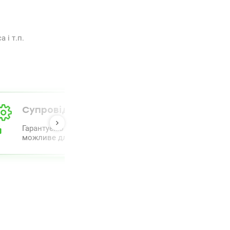
 і т.п.
Супровід від А до Я
Гарантуємо повний комплекс супроводу та проведення 
можливе для полегшення процесу.