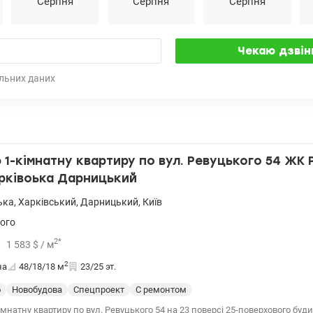
Серпня
Серпня
Серпня
льних даних
1-кімнатну квартиру по вул. Ревуцького 54 ЖК
арківоька Дарницький
ька
,
Харківський
,
Дарницький
,
Київ
ого
2
*
1 583
$
/ м
2
на
48/18/18
м
23/25 эт.
о
Новобудова
Спецпроект
С ремонтом
мнатну квартиру по вул. Ревуцького 54 на 23 поверсі 25-поверхового буди