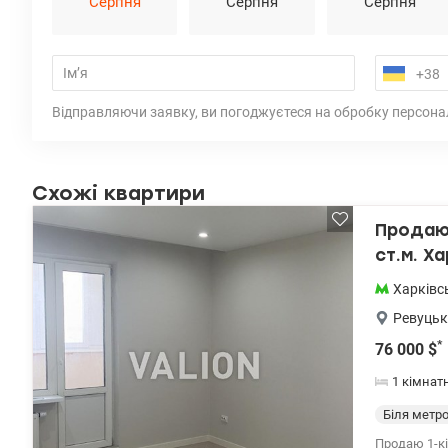
Серпня
Серпня
Серпня
Відправляючи заявку, ви погоджуєтеся на обробку персона
Схожі квартири
Продаю 
ст.м. Х
Харківс
Ревуцьк
*
76 000
$
1 кімнат
Біля метр
Продаю 1-кі