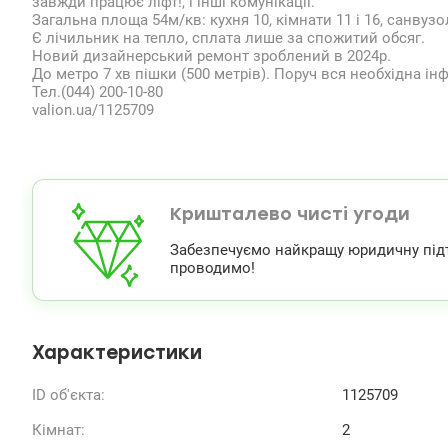
завжди працює ліфт!, і інші комунікації.
Загальна площа 54м/кв: кухня 10, кімнати 11 і 16, санвузо
Є лічильник на тепло, сплата лише за спожитий обсяг.
Новий дизайнерський ремонт зроблений в 2024р.
До метро 7 хв пішки (500 метрів). Поруч вся необхідна інф
Тел.(044) 200-10-80
valion.ua/1125709
Кришталево чисті угоди
Забезпечуємо найкращу юридичну підтри
проводимо!
Характеристики
ID об'єкта:
1125709
Кімнат:
2