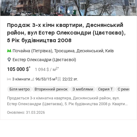
Продаж 3-х кімн квартири, Деснянський
район, вул Естер Олександри (Цвєтаєва),
5 Рік будівництва 2008
Почайна (Петрівка)
,
Троєщина
,
Деснянський
,
Київ
Екстер Олександри (Цвєтаєвої)
*
2
*
105 000
$
1 094
$
/ м
2
3 кімнати
96/53/15
м
22/22 эт.
Біля метро
Вторинний ринок
З меблями
Серия Т
С ремонт
Продається 3-х кімнатна квартира, Деснянський район, вул.
Естер Олександри (Цветаєва), 5. Рік будівництва 2008 р. Квартира
на 22/22 пов., загальна площа – 96,4 кв.м, жила площа – 52,5
Оновлено: 31.03.2026
кв.м, кухня - 15,0 кв.м., після капітального ремонту, який
виконаний із сучасних матеріалів , з побутовою технікою,
вбудованими меблями, лічильниками на воду; Роздільний
санвузол. Квартира двостороння - відкривається чудовий