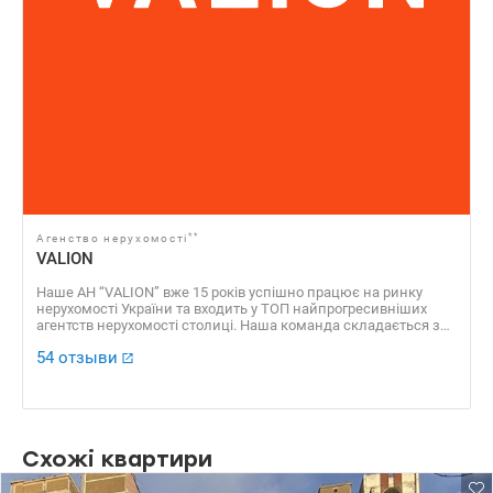
**
Агенство нерухомості
VALION
Наше АН “VALION” вже 15 років успішно працює на ринку
нерухомості України та входить у ТОП найпрогресивніших
агентств нерухомості столиці. Наша команда складається з
професійних агентів, які уклали сотні угод, які отримали
54 отзыви
безліч позитивних відгуків. Доказовою базою нашої
успішності є також численні нагороди, серед яких “ЗА
професіоналізм 2016”, “Найкращі ріелторські компанії України
2016”, “Найкращий Web ресурс ріелторської компанії 2016”, VІІ
Національний рейтинг “Найкращі ріелторські компанії 2013” ​​
та багато інших.
Схожі квартири