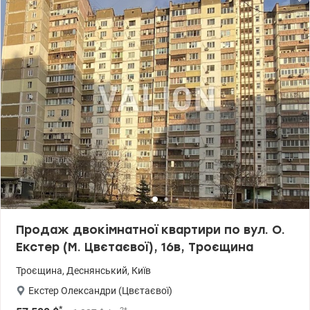
Продаж двокімнатної квартири по вул. О.
Екстер (М. Цвєтаєвої), 16в, Троєщина
Троєщина
,
Деснянський
,
Київ
Екстер Олександри (Цвєтаєвої)
*