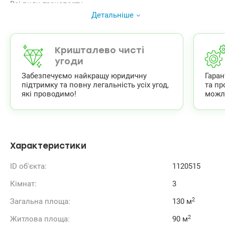
Всі види транспорту
044 200 10 80
Детальніше
Valion.ua/1120515
Кришталево чисті
угоди
Забезпечуємо найкращу юридичну
Гара
підтримку та повну легальність усіх угод,
та пр
які проводимо!
можл
Характеристики
ID об'єкта:
1120515
Кімнат:
3
2
Загальна площа:
130 м
2
Житлова площа:
90 м