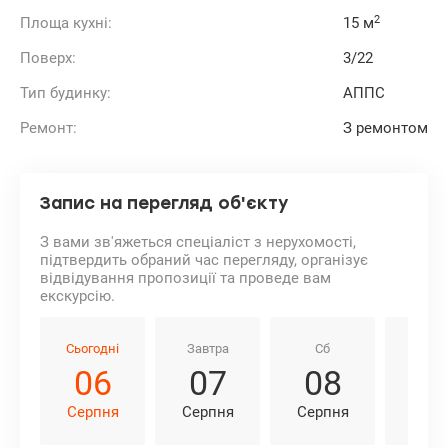
2
Площа кухні:
15 м
Поверх:
3/22
Тип будинку:
АППС
Ремонт:
З ремонтом
Запис на перегляд об'єкту
З вами зв'яжеться спеціаліст з нерухомості,
підтвердить обраний час перегляду, організує
відвідування пропозиції та проведе вам
екскурсію.
Сьогодні
Завтра
Сб
Нд
06
07
08
0
Серпня
Серпня
Серпня
Серп