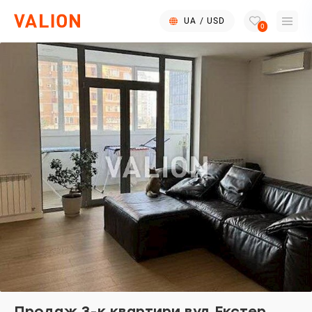
UA
/
USD
0
Продаж 3-к квартири вул.Екстер