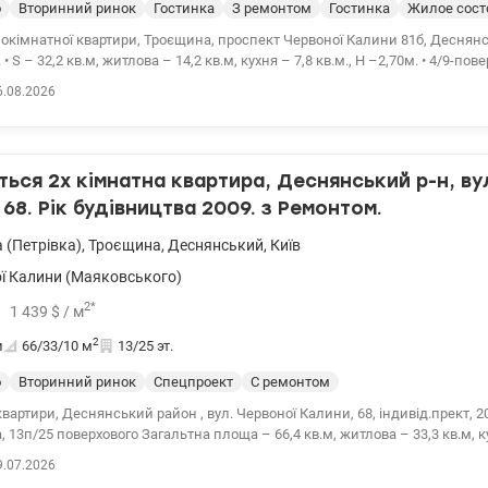
о
Вторинний ринок
Гостинка
З ремонтом
Гостинка
Жилое сост
окімнатної квартири, Троєщина, проспект Червоної Калини 81б, Деснян
 • S – 32,2 кв.м, житлова – 14,2 кв.м, кухня – 7,8 кв.м., Н –2,70м. • 4/9-по
ртири роздільне, з довгою заскленою лоджією. Санвузол роздільний. Будинок
6.08.2026
ий. • У дворі є доглянута прибудинкова територія, дитячі майданчики, па
точений розвиненою інфраструктурою: поряд з будинком знаходяться гі
, спортивні майданчики, аптеки, салони краси, кафе, ресторани, відділен
зини, супермаркети, ринок, бювет. • Відпочинок: сквер, озера з пляжами
ься 2х кімнатна квартира, Деснянський р-н, вул
. • Зручна транспортна розв'язка: до зупинки швидкісного трамвая – 7 хв
, Дарниця - 20 хв маршруткою, до ст.м. Почайна - 30 хв транспортом. Ціна: 
 68. Рік будівництва 2009. з Ремонтом.
3 Олівія.valion.ua/1151276
 (Петрівка)
,
Троєщина
,
Деснянський
,
Київ
ї Калини (Маяковського)
2
*
1 439
$
/ м
2
и
66/33/10
м
13/25 эт.
о
Вторинний ринок
Спецпроект
С ремонтом
вартири, Деснянський район , вул. Червоної Калини, 68, індивід.прект, 20
альтна площа – 66,4 кв.м, житлова – 33,3 кв.м, кухня – 10,3 кв.м
раціональним плануванням - дві окремі кімнати, велика лоджія з кухні, 
9.07.2026
онера. Ремонт 2026 р., в будинку нові ліфти, відео нагляд, консʼєрж. Вікн