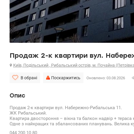
Продаж 2-к квартири вул. Набере
Київ, Подільський , Рибальський острів, м. Почайна (Петрівк
В обрані
Поскаржитись
Оновлено: 03.08.2026
Опис
Продаж 2-к квартири вул. Набережно-Рибальська 11.
ЖК Рибальський.
Квартира двостороння – вікна та балкон надвір + тераса
Одне з найкращих та збалансованих планувань. Велика ку
044 200 10 80