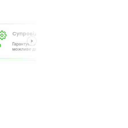
Супровід від А до Я
Гарантуємо повний комплекс супроводу та проведення 
можливе для полегшення процесу.