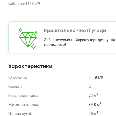
valion.ua/1118479
Кришталево чисті угоди
Забезпечуємо найкращу юридичну підтри
проводимо!
Характеристики
ID об'єкта:
1118479
Кімнат:
2
2
Загальна площа:
72 м
2
Житлова площа:
39.8 м
2
Площа кухні:
25 м