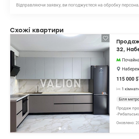
Відправляючи заявку, ви погоджуєтеся на обробку персона
Схожі квартири
Продаж 
32, Наб
Почайна
Набереж
115 000
$
1 кімнат
Біля метр
Продаж прост
-Рибальська
забезпечує 
Оновлено: 2
якісних мат
для ранково
технікою пр