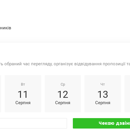
ьників
ть обраний час перегляду, організує відвідування пропозиції 
Вт
Ср
Чт
11
12
13
Серпня
Серпня
Серпня