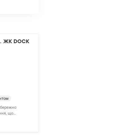
². ЖК DOCK
нтом
ння, що
з використанням
деальне місце
 меблями та
ик, духова