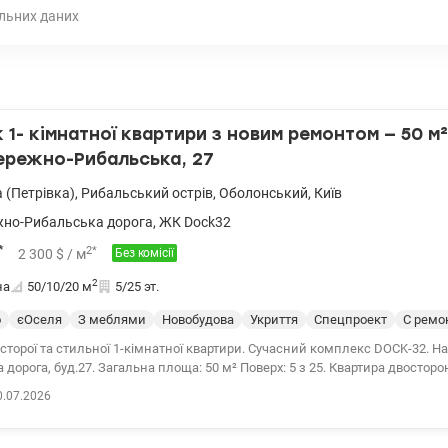
льних даних
1- кімнатної квартири з новим ремонтом — 50 м
ережно-Рибальська, 27
 (Петрівка)
,
Рибальський острів
,
Оболонський
,
Київ
но-Рибальська дорога
,
ЖК Dock32
*
2
*
2 300
$
/ м
Без комісії
2
на
50/10/20
м
5/25 эт.
о
єОселя
З меблями
Новобудова
Укриття
Спецпроект
С ремо
орої та стильної 1-кімнатної квартири. Сучасний комплекс DOCK-32. Набережно
 дорога, буд.27. Загальна площа: 50 м² Поверх: 5 з 25. Квартира двосторо
природну вентиляцію. Ремонт виконаний у преміальній світлій палітрі 
0.07.2026
еріалів. Кухня-вітальня площею 20 м² має вихід на засклену лоджію — і
ї кави, відпочинку або домашнього кабінету. Повністю укомплектована
овідних світових брендів: посудомийна машина, кондиціонер, холодильн