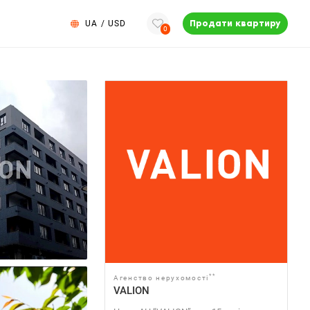
UA
/
USD
Продати квартиру
0
**
Агенство нерухомості
VALION