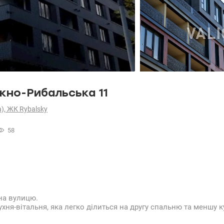
жно-Рибальська 11
а), ЖК Rybalsky
58
 на вулицю.
хня-вітальня, яка легко ділиться на другу спальню та меншу 