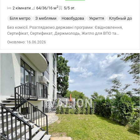
2
2 кімнати
64/36/16
м
5/5 эт.
Біля метро
З меблями
Новобудова
Укриття
Клубный дом
Без комісії. Розглядаємо державні програми: Євідновлення,
Сертифікат, Сертификат, Держмолодь, Житло для ВПО та
військових (постанова 280 та інше). Продаж двокімнатної
Оновлено: 16.06.2026
дворівневої квартири в Подільському районі, ЖК комфорт класу
Дубова роща на вул. Тираспольська, 44. Розташована на 5
поверсі 5-поверхового утепленого будинку. Загальна площа 63,2
кв.м. Окремо є 2 кімнати під гардероб. До угоди ремонт буде
дороблен. (Е можливість облаштувати меблями та технікою, тоді
ціна буде 115 700 у.о.) Комплекс із закритою територією,
камерами відеоспостереження, з великим паркінгом.
Знаходиться серед парків та скверу. Поруч із ЖК знаходяться:
дитячий садок, навчальні заклади, спортивний коплекс,
магазини, кафе, банкомати, салони, аптеки, нова пошта.
Зупинки громадського транспорту та міської електрички . До
метро Сирець 500 метрів. Великий досвід допомоги при купівлі
квартир за державними програмами, безготівковий розрахунок
1) Держмолодь, Єоселя (Є-оселя), Євідновлення, Сертифікат 2)
Житло для ВПО та військових (постанова 280 та інше) Ціна 104
280 у.о. Без комісії для покупця. Телефонуйте. Записуйтесь на