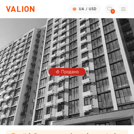
UA
/
USD
0
Продано