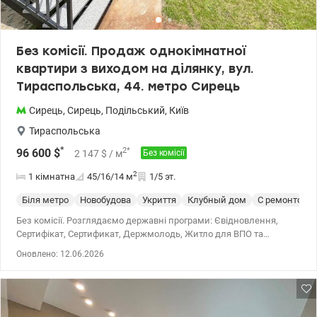
перегляд. Олександр Зайцев 0990100903, 0972910726
valion.ua/1152467
Без комісії. Продаж однокімнатної
квартири з виходом на ділянку, вул.
Тираспольська, 44. метро Сирець
Сирець
,
Сирець
,
Подільський
,
Київ
Тираспольська
*
2
*
96 600
$
2 147
$
/ м
Без комісії
2
1 кімнатна
45/16/14
м
1/5 эт.
Біля метро
Новобудова
Укриття
Клубный дом
С ремонтом
Без комісії. Розглядаємо державні програми: Євідновлення,
Сертифікат, Сертификат, Держмолодь, Житло для ВПО та
військових (постанова 280 та інше). Продаж 1 к квартири
Оновлено: 12.06.2026
(євродвушка) з виходом на ділянку в Подільському районі, ЖК
комфорт класу Дубова роща на вул. Тираспольська, 44.
Розташована на 1 поверсі 5-поверхового утепленого будинку. За
рахунок того що є цокольний поверх, знаходиться високо над
землею і є теплою. Загальна площа 44,3 кв.м. Комплекс із