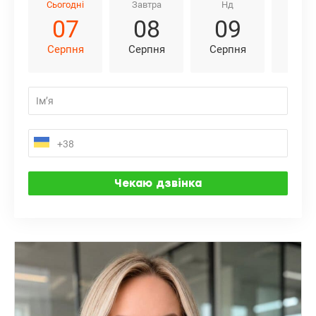
Сьогодні
Завтра
Нд
Пн
07
08
09
1
Серпня
Серпня
Серпня
Серп