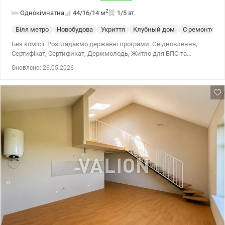
2
Однокімнатна
44/16/14
м
1/5 эт.
Біля метро
Новобудова
Укриття
Клубный дом
С ремонтом
Без комісії. Розглядаємо державні програми: Євідновлення,
Сертифікат, Сертификат, Держмолодь, Житло для ВПО та
військових (постанова 280 та інше). Продаж 1 к квартири
Оновлено: 26.05.2026
(євродвушка) в Подільському районі, ЖК комфорт класу Дубова
роща на вул. Тираспольська, 44. Розташована на 1 поверсі 5-
поверхового утепленого будинку. За рахунок того що є цокольний
поверх, знаходиться високо над землею і є теплою. Загальна
площа 43,4 кв.м. Комплекс із закритою територією, камерами
відеоспостереження, з великим паркінгом. Знаходиться серед
парків та скверу. Поруч із ЖК знаходяться: дитячий садок,
навчальні заклади, спортивний коплекс, магазини, кафе,
банкомати, салони, аптеки, нова пошта. Зупинки громадського
транспорту та міської електрички . До метро Сирець 5-10 хвилин
пішки. Великий досвід допомоги при купівлі квартир за
державними програмами, безготівковий розрахунок 1)
Держмолодь, Єоселя (Є-оселя), Євідновлення, Сертифікат 2)
Житло для ВПО та військових (постанова 280 та інше) Ціна 90
290 у.о. Без комісії для покупця. Телефонуйте. Записуйтесь на
перегляд. Олександр Зайцев 0990100903, 0972910726