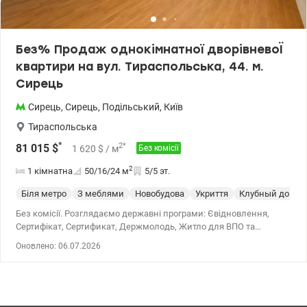
valion.ua/1151267
Без% Продаж однокімнатної дворівневоЇ
квартири на вул. Тираспольська, 44. м.
Сирець
Сирець
,
Сирець
,
Подільський
,
Київ
Тираспольська
*
2
*
81 015
$
1 620
$
/ м
Без комісії
2
1 кімнатна
50/16/24
м
5/5 эт.
Біля метро
З меблями
Новобудова
Укриття
Клубный дом
Без комісії. Розглядаємо державні програми: Євідновлення,
Сертифікат, Сертификат, Держмолодь, Житло для ВПО та
військових (постанова 280 та інше). Продаж однокімнатної
Оновлено: 06.07.2026
дворівневої квартири в Подільському районі, ЖК комфорт класу
Дубова роща на вул. Тираспольська, 44. Розташована на 5
поверсі 5-поверхового утепленого будинку. Загальна площа 49,1
кв.м. Комплекс із закритою територією, камерами
відеоспостереження, з великим паркінгом. Знаходиться серед