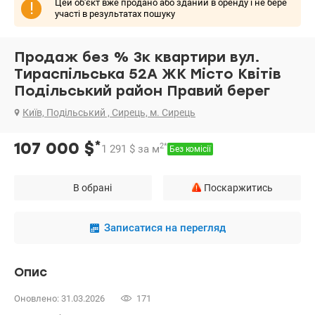
Цей об'єкт вже продано або зданий в оренду і не бере
!
участі в результатах пошуку
Продаж без % 3к квартири вул.
Тираспільська 52А ЖК Місто Квітів
Подільський район Правий берег
Київ, Подільський , Сирець, м. Сирець
*
107 000
$
2
*
1 291
$
за м
Без комісії
В обрані
Поскаржитись
Записатися на перегляд
Опис
Оновлено: 31.03.2026
171