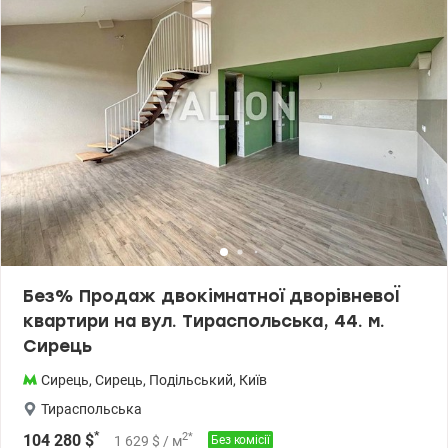
закритою територією, камерами відеоспостереження, з
великим паркінгом. Знаходиться серед парків та скверу. Поруч із
ЖК знаходяться: дитячий садок, навчальні заклади, спортивний
коплекс, магазини, кафе, банкомати, салони, аптеки, нова
пошта. Зупинки громадського транспорту та міської електрички .
До метро Сирець 5-10 хвилин пішки. Великий досвід допомоги
при купівлі квартир за державними програмами, безготівковий
розрахунок 1) Держмолодь, Єоселя (Є-оселя), Євідновлення,
Сертифікат 2) Житло для ВПО та військових (постанова 280 та
інше) Ціна 96 600 у.о. Без комісії для покупця. Телефонуйте.
Записуйтесь на перегляд. Олександр Зайцев 0990100903,
0972910726 valion.ua/1152933
Без% Продаж двокімнатної дворівневоЇ
квартири на вул. Тираспольська, 44. м.
Сирець
Сирець
,
Сирець
,
Подільський
,
Київ
Тираспольська
*
2
*
104 280
$
1 629
$
/ м
Без комісії