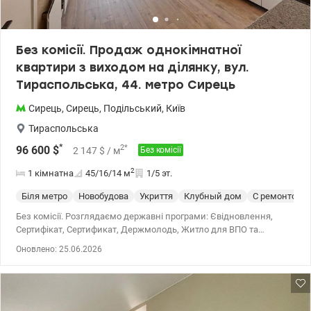
Без комісії. Продаж однокімнатної
квартири з виходом на ділянку, вул.
Тираспольська, 44. метро Сирець
Сирець
,
Сирець
,
Подільський
,
Київ
Тираспольська
*
2
*
96 600
$
2 147
$
/ м
Без комісії
2
1 кімнатна
45/16/14
м
1/5 эт.
Біля метро
Новобудова
Укриття
Клубный дом
С ремонтом
Без комісії. Розглядаємо державні програми: Євідновлення,
Сертифікат, Сертификат, Держмолодь, Житло для ВПО та
військових (постанова 280 та інше). Продаж 1 к квартири
Оновлено: 25.06.2026
(євродвушка) з виходом на ділянку в Подільському районі, ЖК
комфорт класу Дубова роща на вул. Тираспольська, 44.
Розташована на 1 поверсі 5-поверхового утепленого будинку. За
рахунок того що є цокольний поверх, знаходиться високо над
землею і є теплою. Загальна площа 44,3 кв.м. Комплекс із