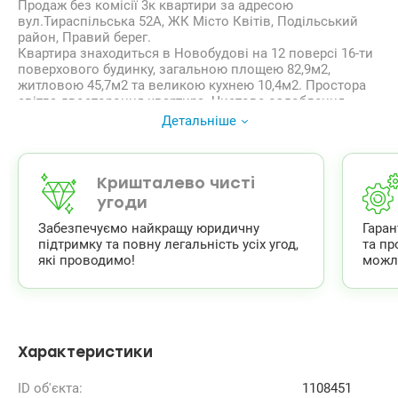
Продаж без комісії 3к квартири за адресою
вул.Тираспільська 52А, ЖК Місто Квітів, Подільський
район, Правий берег.
Квартира знаходиться в Новобудові на 12 поверсі 16-ти
поверхового будинку, загальною площею 82,9м2,
житловою 45,7м2 та великою кухнею 10,4м2. Простора
світла двостороння квартира. Чистове оздоблення
(white box) квартири забезпечить вагоме збереження
Детальніше
коштів майбутнім власникам в подальшому ремонті.
Лічильники індивідуальні на воду, електрику, опалення.
Територія комплексу закрита, охорона та віеонагляд
24/7. В під’їздах консьєрж, чисто та доглянуто завжди.
Кришталево чисті
Чекаємо на переглядах!
угоди
Великий досвід допомоги по купівлі квартир за
Забезпечуємо найкращу юридичну
Гара
державними програмами, безготівковий розрахунок:
підтримку та повну легальність усіх угод,
та пр
1) Є-оселя (єОселя), єВідновлення, Сертифікат,
які проводимо!
можл
2) Житло для ВПО та військових (постанова 280 та інші).
valion.ua/1108451
Характеристики
ID об'єкта:
1108451