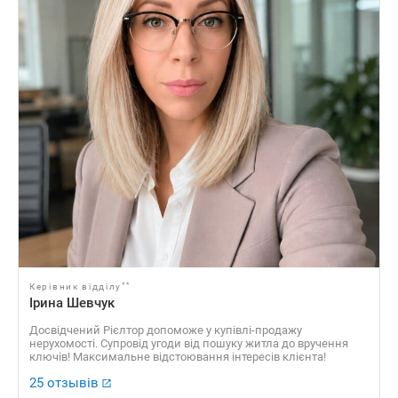
**
Керівник відділу
Ірина Шевчук
Досвідчений Рієлтор допоможе у купівлі-продажу
нерухомості. Супровід угоди від пошуку житла до вручення
ключів! Максимальне відстоювання інтересів клієнта!
25 отзывів