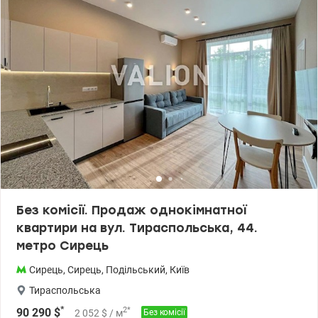
закритою територією, камерами відеоспостереження, з
великим паркінгом. Знаходиться серед парків та скверу. Поруч із
ЖК знаходяться: дитячий садок, навчальні заклади, спортивний
коплекс, магазини, кафе, банкомати, салони, аптеки, нова
пошта. Зупинки громадського транспорту та міської електрички .
До метро Сирець 5-10 хвилин пішки. Великий досвід допомоги
при купівлі квартир за державними програмами, безготівковий
розрахунок 1) Держмолодь, Єоселя (Є-оселя), Євідновлення,
Сертифікат 2) Житло для ВПО та військових (постанова 280 та
інше) Ціна 96 600 у.о. Без комісії для покупця. Телефонуйте.
Записуйтесь на перегляд. Олександр Зайцев 0990100903,
0972910726 valion.ua/1152234
Без комісії. Продаж однокімнатної
квартири на вул. Тираспольська, 44.
метро Сирець
Сирець
,
Сирець
,
Подільський
,
Київ
Тираспольська
*
2
*
90 290
$
2 052
$
/ м
Без комісії