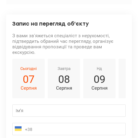
Запис на перегляд об'єкту
З вами зв'яжеться спеціаліст з нерухомості,
підтвердить обраний час перегляду, організує
відвідування пропозиції та проведе вам
екскурсію.
Сьогодні
Завтра
Нд
Пн
07
08
09
1
Серпня
Серпня
Серпня
Серп