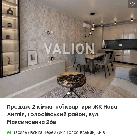
держпрограмами. Характеристики квартири: - площа: загальна
48,2 м2, житлова 18,9 м2, кухня 17,8 м2 - поверх 16/23 -
планування: дві роздільні кімнати 18,9 м2 та 17,8 м2 - без
ремонту, після будівельників Будинок: - введений в
експлуатацію в 2025 році - клас комфорт - монолітно-каркасна
технологія будівництва, стіни газоблок - утеплення мінеральна
вата - висота стелі 2,5-2,73 м - опалення автономне (своя
котельня) - закрита для авто територія - підземний паркінг (ліфт
спускається в підземний паркінг) Інфраструктура: - станція
метро «Васильківська» або Виставковий центр всього 15 хвилин
пішки. - поруч розташовані сучасні державні та приватні дитячі
садочки, школи, ліцеї, мовні центри, медичні установи - великий
спорткомплекс Sport Life з басейном - ВДНГ (Експоцентр
України) - величезна паркова зона, Голосіївський ліс
Телефонуйте для запису на перегляд. Ціна 78500 у.о. 0937470721
Наталя valion.ua/1152493
Продаж 2 кімнатної квартири ЖК Нова
Англія, Голосіївський район, вул.
Максимовича 26в
Васильківська
,
Теремки-2
,
Голосіївський
,
Київ