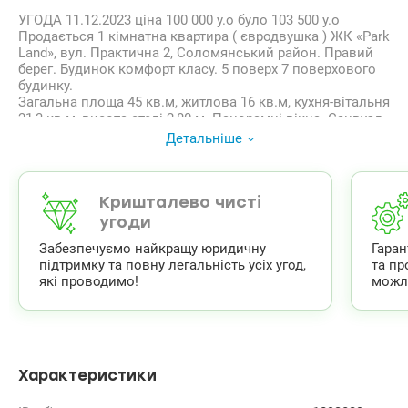
УГОДА 11.12.2023 ціна 100 000 у.о було 103 500 у.о
Продається 1 кімнатна квартира ( євродвушка ) ЖК «Park
Land», вул. Практична 2, Соломянський район. Правий
берег. Будинок комфорт класу. 5 поверх 7 поверхового
будинку.
Загальна площа 45 кв.м, житлова 16 кв.м, кухня-вітальня
21,3 кв.м, висота стелі 2,80 м. Панорамні вікна. Санвузл
сумісний.
Детальніше
Світла, затишна квартира з ремонтом, повністю
укомплектована якісними меблями та технікою. Все
продумано для комфортного проживання. Меблі з
натурального дерева. Вбудована кухня. Містка шафа-
Кришталево чисті
купе. Підігрів підлоги. Індивідуальне газове опалення
угоди
(газовий котел). 2 кондиціонери. Відеодомофон.
Забезпечуємо найкращу юридичну
Гара
Податки мінімальні – будинок 2018 року.
підтримку та повну легальність усіх угод,
та пр
ЖК ПаркЛенд має свою інфраструктуру. Закрита
які проводимо!
можл
територія під цілодобовою охороною. Дитячі та
спортивні майданчики. Магазини, кафе, кав’ярні, салони
краси, зоомагазин, дитяча кімната, стоматологія і т.д.
Зупинки громадського транспорту. До метро
Васильківська 15 хвилин пішки. Ціна 103 500 у.о.
Телефонуйте 063 7120786 Тетяна Пономарьова
Характеристики
valion.ua/1093828