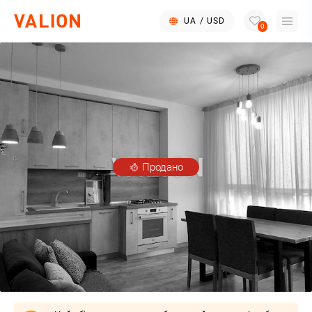
UA
/
USD
0
Продано