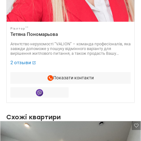
**
Рієлтор
Тетяна Пономарьова
Агентство нерухомості “VALION” – команда професіоналів, яка
завжди допоможе у пошуку відмінного варіанту для
вирішення житлового питання, а також продасть Вашу
нерухомість за найвигіднішою вартістю!
2 отзыви
Показати контакти
Схожі квартири