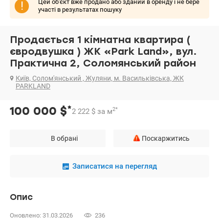
Цей об'єкт вже продано або зданий в оренду і не бере
!
участі в результатах пошуку
Продається 1 кімнатна квартира (
євродвушка ) ЖК «Park Land», вул.
Практична 2, Cоломянський район
Київ, Солом'янський , Жуляни, м. Васильківська, ЖК
PARKLAND
*
100 000
$
2
*
2 222
$
за м
В обрані
Поскаржитись
Записатися на перегляд
Опис
Оновлено: 31.03.2026
236